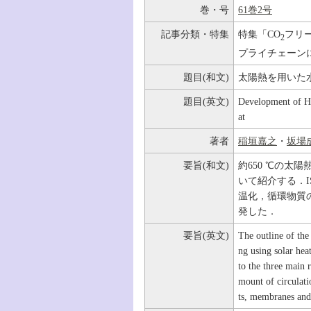
巻・号
61巻2号
記事分類・特集
特集「CO
フリ
2
プライチェーン
題目(和文)
太陽熱を用いた
題目(英文)
Development of Hy
at
著者
稲垣嘉之
・
坂場
要旨(和文)
約650 ℃の太
いて紹介する．
温化，循環物質
発した．
要旨(英文)
The outline of th
ng using solar he
to the three main 
mount of circulati
ts, membranes and 