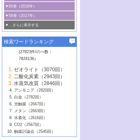
3号 CO
の排出削減および有効活用のた
タリゼーション
2
3号 特殊反応場を利用した触媒的分子変
る非貴金属触媒の研究動向
線を利用した触媒解析技術の最先端
1号 物質移動制御に着目した触媒プロセ
▼60巻（2018年）
4号 格子酸素・格子酸素欠陥を利用した
めの触媒技術
換反応
2号 機能化学品製造に資するクリーンな
ス開発
5号 ゼオライトの合成と応用における研
5号 単原子触媒
触媒反応
1号 固体酸触媒の最新の研究動向
▼59巻（2017年）
触媒的酸化反応
4号 若手による情報発信企画～とびたて
4号 多孔質材料を用いた触媒の新展開
究動向
2号 CO
フリー水素サプライチェーンに
2
6号 参照触媒委員会からのお知らせ
5号 生体触媒によるエネルギー変換反応
2号 二酸化炭素からの有用化学品合成
1号 いたるところに，触媒
▼…さらに表示する
若き触媒の研究者たち～（1）
3号 水処理のための触媒化学
5号 情報学的手法を用いた触媒開発
6号 ヘテロ接合界面
関わる触媒開発動向
B号 第133回触媒討論会（2023年）
6号 窒素とリンの循環のための触媒・機
3号 ナノ粒子・クラスター触媒の最前線
2号 機能性材料の局所構造解析のための
5号 若手による情報発信企画～とびたて
▼58巻（2016年）
4号 光触媒を用いた水分解の最新の研究
6号 カーボンニュートラルに向けた電解
B号 第135回触媒討論会（2025年）
3号 精密高分子合成に関する最近の研究
能性材料
最先端技術
検索ワードランキング
4号 60周年記念企画
若き触媒の研究者たち～（2）
動向
技術
1号 ユニークな構造の高分子を生み出す触
▼57巻（2015年）
動向
B号 第131回触媒討論会（2023年）
3号 無機分離膜材料の開発と触媒反応プ
5号 進化するゼオライト合成技術
6号 石油のノーブル・ユースを志向した
媒技術
(27823件/のべ数：
5号 次世代の触媒プロセスを支えるマイ
B号 第127回触媒討論会（2021年・オン
1号 水素キャリアにかかわる触媒技術の新
4号 バイオマス化成品製造のための触媒
▼56巻（2014年）
ロセスへの適用
触媒技術
7824136）
クロ波
6号 非貴金属系触媒における電気化学的
ライン開催(Zoom)のみ）
2号 リグニンからの化成品製造に向けた触
展開
技術
1号 特殊環境場を利用した材料合成
▼55巻（2013年）
4号 触媒研究における計算科学の利用
酸素還元反応
B号 第129回触媒討論会（2022年・京都
媒技術
6号 メタン転換技術の最新動向
ゼオライト（3070回）
2号 石油精製用触媒の最近の進展
5号 固体触媒による含窒素有機化合物変
2号 光触媒反応機構に関する最新の研究動
1号 高耐久性燃料電池システム用触媒にお
大学：オンライン・対面開催）
▼54巻（2012年）
5号 水素のふるまいを解き明かす最先端
B号 第121回触媒討論会（2018年・東京
3号 触媒研究の最先端～とびたて若き研究
二酸化炭素（2943回）
B号 第125回触媒討論会（2020年・工学
換の最前線
3号 固体酸化物形燃料電池（SOFC）におけ
向
ける新展開
研究
大学）
1号 規則性多孔体の利用技術における最近
▼53巻（2011年）
者たち～（1）
水蒸気改質（2846回）
院大学）
るアノード触媒上での燃料直接改質技術
6号 貴金属使用量低減に向けた自動車排
3号 固体高分子形燃料電池カソード触媒の
2号 リビングラジカル重合の最近の動向
6号 低級アルカンの有効利用のための触
の進歩
アンモニア（2820回）
4号 触媒研究の最先端～とびたて若き研究
1号 金属学から見る合金触媒の新展開
▼52巻（2010年）
ガス浄化触媒の開発
4号 コアシェル構造の制御による触媒機能
開発動向
媒技術
白金（2782回）
3号 天然ガスの化学工業的展開に関する触
2号 第109回触媒討論会
者たち～（2）
2号 第107回触媒討論会
の向上
1号 触媒の劣化対策と長寿命触媒開発
B号 第123回触媒討論会（2019年・大阪
▼51巻（2009年）
4号 人工光合成に向けた近年のアプローチ
光触媒（2667回）
媒技術
B号 第119回触媒討論会（2017年・首都
3号 貴金属低減技術の最新動向
5号 触媒研究の最先端～とびたて若き研究
市立大学）
3号 触媒のその場観察法の進歩（１）
5号 工業触媒およびその周辺技術の最近の
2号 第105回触媒討論会
1号 炭素材料－熱い注目を集める材料－
▼50巻（2008年）
メタン（2663回）
大学東京）
5号 未利用熱エネルギーの有効活用に貢献
4号 貴金属触媒の精密構造制御とその活用
者たち～（3）
4号 貴金属代替技術の最新動向
進歩
水素化（2616回）
4号 触媒のその場観察法の進歩（２）
3号 ナノ構造が拓く新機能
する触媒技術
2号 第103回触媒討論会
1号 触媒化学と学会のこの10年，半世紀，
▼49巻（2007年）
5号 バイオマス化成品製造のための固体触
6号 イオニクス材料と燃料電池・電解合成
5号 光触媒による物質変換反応の新展開
CO2（2567回）
6号 ナノシート
5号 不活性結合の触媒的活性化による有機
そして未来
4号 活性サイトおよびその環境の精密な設
6号 ポリオキソメタレート
3号 環境浄化用光触媒の現状と課題
媒の開発
1号 含フッ素化合物の合成と触媒
▼48巻（2006年）
の最新の研究動向
触媒討論会（2545回）
6号 グラフェン
合成
B号 第115回触媒討論会（2015年・成蹊大
計による触媒の高機能化
2号 第101回触媒討論会
B号 第113回触媒討論会（2014年・ロワジ
4号 水素社会の実現に向けた水素製造・貯
6号 ナノ空間─吸着状態解析から新機能開拓
2号 第99回触媒討論会
B号 第117回触媒討論会（2016年・大阪府
1号 固体酸触媒の最近の進歩
▼47巻（2005年）