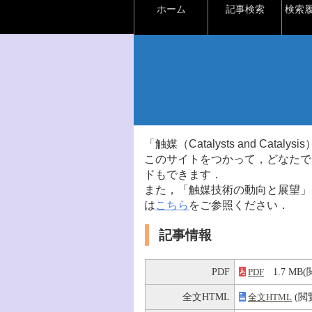
ホーム
記事検索
検索
「触媒（Catalysts and Ca
このサイトをつかって，どなたで
ドもできます．
また，「触媒技術の動向と展望」
は
こちら
をご参照ください．
記事情報
PDF
1.7 M
PDF
全文HTML
(閲
全文HTML