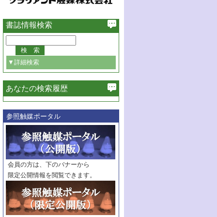
書誌情報検索
▼詳細検索
あなたの検索履歴
必ず含む
参照触媒ポータル
巻・号指定
巻
号
範囲指定
巻
号～
巻
会員の方は、下のバナーから
号
限定公開情報を閲覧できます。
触媒年鑑
年度
記事種別
マーク：
マークあり