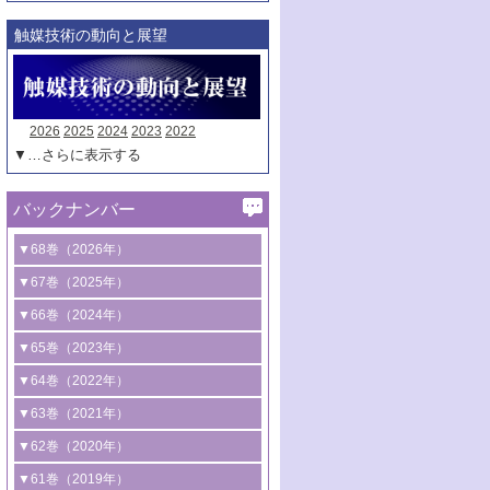
触媒技術の動向と展望
2026
2025
2024
2023
2022
▼…さらに表示する
バックナンバー
▼68巻（2026年）
1号 過酸化水素合成に関する研究動向
▼67巻（2025年）
2号 コンピューター技術により加速する
1号 CO
水素化によるグリーン燃料/グリ
▼66巻（2024年）
2
触媒開発
ーンケミカル製造
1号 低次元ナノ構造を有する触媒材料
▼65巻（2023年）
3号 有機分子変換やCO
資源化のための
2
2号 水素製造のための水分解技術に関す
2号 規制反応場を活用した固体触媒研究
1号 炭素が関わる触媒機能
▼64巻（2022年）
光触媒に関する最近の研究
る最近の研究
の新展開
2号 プラスチックケミカルリサイクルの
1号 合成ガス製造とCOを用いるケミカル
▼63巻（2021年）
B号 第137回触媒討論会（2026年）
3号 オレフィン系樹脂の精密合成に関す
3号 未踏分子変換を目指した酸化触媒プ
ための触媒技術
ズ合成の最新動向
1号 金触媒の新展開
▼62巻（2020年）
る最新技術
ロセスの最前線
3号 非酸化物系金属化合物を基盤とした
2号 化学品合成のための合金触媒開発
2号 ペロブスカイト
1号 触媒設計を拓く欠陥構造のキャラク
▼61巻（2019年）
4号 アルコール類の効率的変換を実現す
4号 シンクロトロン放射光および中性子
触媒材料の開発