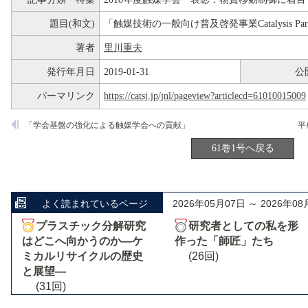
題目(和文)
「触媒技術の一般向け普及啓発事業Catalysis 
著者
里川重夫
発行年月日
2019-01-31
公
パーマリンク
https://catsj.jp/jnl/pageview?articlecd=61010015009
「学会基盤の強化による触媒学会への貢献」
平
61巻1号へ戻る
よく読まれているページ
2026年05月07日 ～ 2026年08
プラスチック分解研究
研究者としての私を形
はどこへ向かうのか―ケ
作った「師匠」たち
ミカルリサイクルの歴史
(26回)
と展望―
(31回)