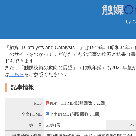
「触媒（Catalysts and Catalysis）」は1959年（昭
このサイトをつかって，どなたでも全記事の検索と結果（書
ドもできます．
また，「触媒技術の動向と展望」（触媒年鑑）も2021年
は
こちら
をご参照ください．
記事情報
PDF
1.1 MB(閲覧回数：22回)
PDF
全文HTML
(閲覧回数：1回)
全文HTML
巻・号
61巻1号
ペ
記事分類・特集
2018年度触媒学会 表彰：物質移動制御に着