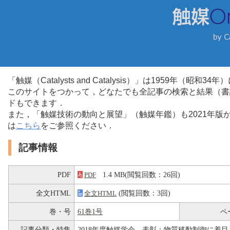
「触媒（Catalysts and Catalysis）」は1959年（昭
このサイトをつかって，どなたでも全記事の検索と結果（書
ドもできます．
また，「触媒技術の動向と展望」（触媒年鑑）も2021年
は
こちら
をご参照ください．
記事情報
PDF
1.4 MB(閲覧回数：26回)
PDF
全文HTML
(閲覧回数：3回)
全文HTML
巻・号
61巻1号
ペ
記事分類・特集
2018年度触媒学会 表彰：物質移動制御に着