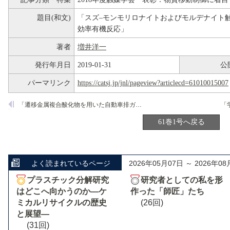
題目(和文)
「スズ–モンモリロナイトおよびモルデナイト
効率有機反応」
著者
増井洋一
発行年月日
2019-01-31
公
パーマリンク
https://catsj.jp/jnl/pageview?articlecd=61010015007
「遷移金属複合酸化物を用いた自動車排ガス浄化触媒の設計」
「
61巻1号へ戻る
よく読まれているページ
2026年05月07日 ～ 2026年08
プラスチック分解研究
研究者としての私を形
はどこへ向かうのか―ケ
作った「師匠」たち
ミカルリサイクルの歴史
(26回)
と展望―
(31回)