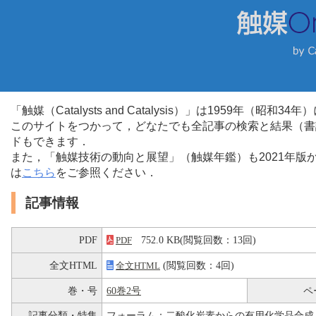
「触媒（Catalysts and Catalysis）」は1959年（昭
このサイトをつかって，どなたでも全記事の検索と結果（書
ドもできます．
また，「触媒技術の動向と展望」（触媒年鑑）も2021年
は
こちら
をご参照ください．
記事情報
PDF
752.0 KB(閲覧回数：13回)
PDF
全文HTML
(閲覧回数：4回)
全文HTML
巻・号
60巻2号
ペ
記事分類・特集
フォーラム：二酸化炭素からの有用化学品合成