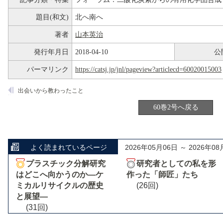
題目(和文)
北へ南へ
著者
山本英治
発行年月日
2018-04-10
公
パーマリンク
https://catsj.jp/jnl/pageview?articlecd=60020015003
出会いから教わったこと
60巻2号へ戻る
よく読まれているページ
2026年05月06日 ～ 2026年08
プラスチック分解研究
研究者としての私を形
はどこへ向かうのか―ケ
作った「師匠」たち
ミカルリサイクルの歴史
(26回)
と展望―
(31回)