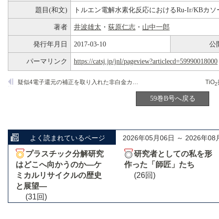
題目(和文)
トルエン電解水素化反応におけるRu-Ir/KBカソー
著者
井波雄太
・
荻原仁志
・
山中一郎
発行年月日
2017-03-10
公
パーマリンク
https://catsj.jp/jnl/pageview?articlecd=59990018000
疑似4電子還元の補正を取り入れた非白金カソード触媒の酸素還元反応解析
TiO
2
59巻B号へ戻る
よく読まれているページ
2026年05月06日 ～ 2026年08
プラスチック分解研究
研究者としての私を形
はどこへ向かうのか―ケ
作った「師匠」たち
ミカルリサイクルの歴史
(26回)
と展望―
(31回)