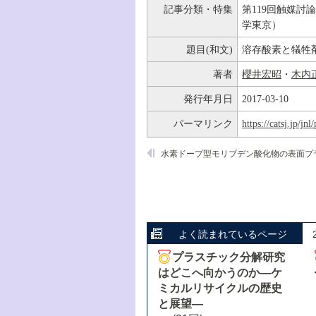
記事分類・特集
第119回触媒討
学東京）
題目(和文)
溶存酸素と犠牲
著者
櫻井宏昭
・
木内
発行年月日
2017-03-10
パーマリンク
https://catsj.jp/j
よく読まれているページ
プラスチック分解研究
はどこへ向かうのか―ケ
ミカルリサイクルの歴史
と展望―