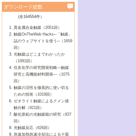
学）
7号 水素を利用する化成品合成の新潮流
6号 新しい固体酸触媒技術
5号 触媒を有効に使うための技術
ールホテル豊橋）
蔵技術の進歩
まで─
3号 メソポーラス物質の新展開
立大学）
3号 実用的ファインケミカル合成プロセス
ダウンロード総数
2号 第97回触媒討論会
1号 最近の触媒担体とその効果
▼46巻（2004年）
7号 ゼオライト合成における最近の進歩
6号 第106回触媒討論会
5号 CO
が関わる触媒・材料
B号 第111回触媒討論会（2013年・関西大
4号 錯体を利用したユニークな表面構造の
を実現する触媒
2
3号 リビング重合触媒の最近の展開
2号 第95回触媒討論会
(全164554件）
1号 部分酸化反応触媒の最前線
▼45巻（2003年）
学）
構築と機能
7号 有機分子触媒による精密有機合成
4号 バイオマス活用のための技術開発
6号 第104回触媒討論会
4号 今後の液体燃料を支える触媒技術
3号 化成品を合成するゼオライト触媒
2号 第93回触媒討論会
1号 なぜこの触媒が良いのか？
▼44巻（2002年）
貴金属合金触媒（2051回）
5号 若手会員による触媒研究の未来展望1：
8号 高機能化ポリオレフィンに向けた重合
5号 こんな物質，あんな物質―新たな触媒
7号 持続可能社会実現のための触媒および
5号 水素製造・貯蔵のための触媒技術の新
4号 水分解用光触媒材料
3号 特殊エネルギー場の触媒反応
触媒OnTheWeb Hacks─「触媒」
企業編
2号 第91回触媒討論会
触媒の最近の進展
1号 高次制御された触媒の化学
▼43巻（2001年）
の可能性―
触媒関連技術
しい展開
誌のウェブサイトを使う─（1659
5号 時間分解分光の進歩と応用
4号 生体内における金属の触媒作用
6号 第102回触媒討論会
3号 最近の自動車排ガス処理技術
2号 第89回触媒討論会
1号 グリーンケミストリーと触媒
▼42巻（2000年）
6号 第100回触媒討論会
8号 未来を拓く金属錯体
回）
6号 第98回触媒討論会
6号 第96回触媒討論会
5号 ファインケミカルズの展開に寄与する
7号 触媒・化学反応における計算化学の進
4号 触媒研究の現状と将来─第90回触媒討論
3号 触媒を利用した電気化学の新展開
2号 第87回触媒討論会特集号
1号 触媒反応工学の明日を拓く
▼41巻（1999年）
7号 『結晶の化学』を活かした触媒研究
光触媒はどこまでわかったか
7号 基礎化学品製造の触媒技術
触媒
歩
会Aから
7号 未来型金属錯体触媒開発への展望
4号 ナノ材料の調製と機能化
（1091回）
3号 生体触媒とバイオプロセス
2号 第85回触媒討論会
8号 イオン液体の応用
1号 孔、穴、あな?-特異な空間とその利用-
▼40巻（1998年）
8号 多機能型リアクター
6号 第94回触媒討論会
8号 若手研究者による触媒研究の未来展望
5号 基礎化学品製造の触媒技術
8号 超臨界流体を用いた化学プロセスの新
住友化学の研究開発戦略―触媒
5号 こんな触媒が欲しい
4号 水素製造・利用の触媒化学
3号 反応ダイナミクス
2号 第83回触媒討論会
1号 創立40周年記念・触媒化学この10年の
▼39巻（1997年）
2：大学・研究所編
展開
研究と高機能材料開発―（1075
7号 サブナノレベルでみた新しい表面現象
6号 第92回触媒討論会
6号 第90回触媒討論会
5号 触媒研究における新しい切り口：コン
進展と21世紀への提言/創立40周年記念・触
4号 超臨界流体の触媒反応への応用
3号 均一系触媒反応最前線
1号 均一系と不均一系触媒反応-その特徴と
回）
▼38巻（1996年）
8号 オレフィン重合触媒の新たな展
7号 基礎化学品製造の触媒技術
ビナトリアルケミストリー
媒学会この10年の歩みとこれから/創立40周
7号 触媒研究と学術雑誌/情報
5号 触媒のおもしろさをどのように伝える
接点
触媒の活性を徹底的に使い切る
4号 実用炭素材料の新展開
1号 触媒の構造と触媒作用/C1化学を中心と
▼37巻（1995年）
年記念・記録は語る
8号 資源の循環と触媒技術
6号 第88回触媒討論会特集号
か
ための技術（1019回）
8号 若い世代からみた触媒化学の現状と未
2号 第79回触媒討論会
5号 研究の方法論を考える
する21世紀への触媒
1号 ファインケミカルズと固体触媒
▼36巻（1994年）
2号 第81回触媒討論会
ゼオライト触媒によるクメン接
来
7号 企業における触媒研究のブレークスル
6号 第86回触媒討論会
3号 最新NO除去触媒の実用化研究
6号 第84回触媒討論会
2号 第77回触媒討論会
2号 第75回触媒討論会
触分解（921回）
1号 電気化学と触媒
▼35巻（1993年）
ー
3号 計算機触媒化学へのさそい
7号 水素化精製触媒の新しい展開
4号 新しい反応場を目指した触媒調製
7号 機能性金属材料と触媒
3号 オリンピックメダル:金・銀・銅はどん
酸化亜鉛の光触媒能の研究（837
3号 希土類を利用した触媒
2号 第73回触媒討論会
8号 この材料を触媒として使ってみません
4号 触媒劣化の制御と予測
1号 工業触媒開発マニュアル―探索から工
▼34巻（1992年）
8号 新しい反応性と機能性を目指した金属
な触媒作用を示すか
回）
5号 反応・分離技術の新しい展開
8号 触媒研究へのNMRの応用と展望
か？
業化まで
4号 触媒とリサイクル
3号 C4化学の展開
5号 最新の実用プロセスと触媒
クラスタ-化学
1号 インパクトを与えたこの研究
▼33巻（1991年）
光触媒反応（826回）
4号 触媒作用における機能の複合化
6号 第80回触媒討論会
2号 第71回触媒討論会
5号 エネルギー変換触媒
4号 《通常号》
6号 第82回触媒討論会
急速加熱急速冷却法による十面
2号 第69回触媒討論会
1号 触媒プロセス開発マニュアル―探索か
▼32巻（1990年）