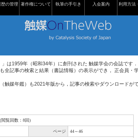
履歴の管理
著作権について
執筆の手引き
入会案内
利用方法・
talysis）」は1959年（昭和34年）に創刊された 触媒学会の会誌です．
も全記事の検索と結果（書誌情報）の表示ができ， 正会員・
（触媒年鑑）も2021年版から，記事の検索やダウンロードが
KB(閲覧回数：8回)
ページ
44～46