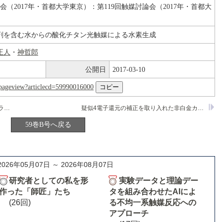
論会（2017年・首都大学東京）：第119回触媒討論会（2017年・首都大
剤を含む水からの酸化チタン光触媒による水素生成
正人
・
神哲郎
公開日
2017-03-10
nl/pageview?articlecd=59990016000
水素ドープ型モリブデン酸化物の表面プラズモン共鳴が触媒反応に及ぼす影響
疑似4電子還元の補正を取り入れた非白金カソード触媒の酸素還元反応解析
59巻B号へ戻る
2026年05月07日 ～ 2026年08月07日
研究者としての私を形
実験データと理論デー
作った「師匠」たち
タを組み合わせたAIによ
(26回)
る不均一系触媒反応への
アプローチ