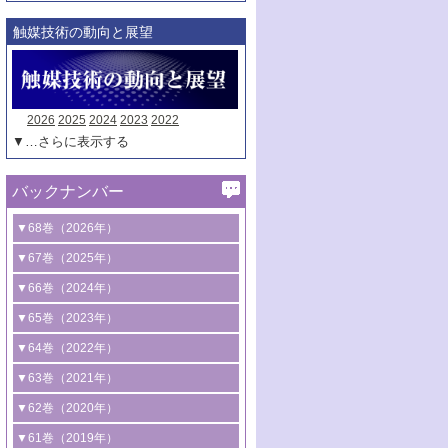
触媒技術の動向と展望
2026
2025
2024
2023
2022
▼…さらに表示する
バックナンバー
▼68巻（2026年）
1号 過酸化水素合成に関する研究動向
▼67巻（2025年）
2号 コンピューター技術により加速する
1号 CO
水素化によるグリーン燃料/グリ
▼66巻（2024年）
2
触媒開発
ーンケミカル製造
1号 低次元ナノ構造を有する触媒材料
▼65巻（2023年）
3号 有機分子変換やCO
資源化のための
2
2号 水素製造のための水分解技術に関す
2号 規制反応場を活用した固体触媒研究
1号 炭素が関わる触媒機能
▼64巻（2022年）
光触媒に関する最近の研究
る最近の研究
の新展開
2号 プラスチックケミカルリサイクルの
1号 合成ガス製造とCOを用いるケミカル
▼63巻（2021年）
B号 第137回触媒討論会（2026年）
3号 オレフィン系樹脂の精密合成に関す
3号 未踏分子変換を目指した酸化触媒プ
ための触媒技術
ズ合成の最新動向
1号 金触媒の新展開
▼62巻（2020年）
る最新技術
ロセスの最前線
3号 非酸化物系金属化合物を基盤とした
2号 化学品合成のための合金触媒開発
2号 ペロブスカイト
1号 触媒設計を拓く欠陥構造のキャラク
▼61巻（2019年）
4号 アルコール類の効率的変換を実現す
4号 シンクロトロン放射光および中性子
触媒材料の開発