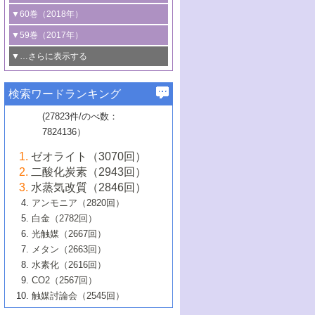
3号 CO
の排出削減および有効活用のた
タリゼーション
2
3号 特殊反応場を利用した触媒的分子変
る非貴金属触媒の研究動向
線を利用した触媒解析技術の最先端
1号 物質移動制御に着目した触媒プロセ
▼60巻（2018年）
4号 格子酸素・格子酸素欠陥を利用した
めの触媒技術
換反応
2号 機能化学品製造に資するクリーンな
ス開発
5号 ゼオライトの合成と応用における研
5号 単原子触媒
触媒反応
1号 固体酸触媒の最新の研究動向
▼59巻（2017年）
触媒的酸化反応
4号 若手による情報発信企画～とびたて
4号 多孔質材料を用いた触媒の新展開
究動向
2号 CO
フリー水素サプライチェーンに
2
6号 参照触媒委員会からのお知らせ
5号 生体触媒によるエネルギー変換反応
2号 二酸化炭素からの有用化学品合成
1号 いたるところに，触媒
▼…さらに表示する
若き触媒の研究者たち～（1）
3号 水処理のための触媒化学
5号 情報学的手法を用いた触媒開発
6号 ヘテロ接合界面
関わる触媒開発動向
B号 第133回触媒討論会（2023年）
6号 窒素とリンの循環のための触媒・機
3号 ナノ粒子・クラスター触媒の最前線
2号 機能性材料の局所構造解析のための
5号 若手による情報発信企画～とびたて
▼58巻（2016年）
4号 光触媒を用いた水分解の最新の研究
6号 カーボンニュートラルに向けた電解
B号 第135回触媒討論会（2025年）
3号 精密高分子合成に関する最近の研究
能性材料
最先端技術
検索ワードランキング
4号 60周年記念企画
若き触媒の研究者たち～（2）
動向
技術
1号 ユニークな構造の高分子を生み出す触
▼57巻（2015年）
動向
B号 第131回触媒討論会（2023年）
3号 無機分離膜材料の開発と触媒反応プ
5号 進化するゼオライト合成技術
6号 石油のノーブル・ユースを志向した
媒技術
(27823件/のべ数：
5号 次世代の触媒プロセスを支えるマイ
B号 第127回触媒討論会（2021年・オン
1号 水素キャリアにかかわる触媒技術の新
4号 バイオマス化成品製造のための触媒
▼56巻（2014年）
ロセスへの適用
触媒技術
7824136）
クロ波
6号 非貴金属系触媒における電気化学的
ライン開催(Zoom)のみ）
2号 リグニンからの化成品製造に向けた触
展開
技術
1号 特殊環境場を利用した材料合成
▼55巻（2013年）
4号 触媒研究における計算科学の利用
酸素還元反応
B号 第129回触媒討論会（2022年・京都
媒技術
6号 メタン転換技術の最新動向
ゼオライト（3070回）
2号 石油精製用触媒の最近の進展
5号 固体触媒による含窒素有機化合物変
2号 光触媒反応機構に関する最新の研究動
1号 高耐久性燃料電池システム用触媒にお
大学：オンライン・対面開催）
▼54巻（2012年）
5号 水素のふるまいを解き明かす最先端
B号 第121回触媒討論会（2018年・東京
3号 触媒研究の最先端～とびたて若き研究
二酸化炭素（2943回）
B号 第125回触媒討論会（2020年・工学
換の最前線
3号 固体酸化物形燃料電池（SOFC）におけ
向
ける新展開
研究
大学）
1号 規則性多孔体の利用技術における最近
▼53巻（2011年）
者たち～（1）
水蒸気改質（2846回）
院大学）
るアノード触媒上での燃料直接改質技術
6号 貴金属使用量低減に向けた自動車排
3号 固体高分子形燃料電池カソード触媒の
2号 リビングラジカル重合の最近の動向
6号 低級アルカンの有効利用のための触
の進歩
アンモニア（2820回）
4号 触媒研究の最先端～とびたて若き研究
1号 金属学から見る合金触媒の新展開
▼52巻（2010年）
ガス浄化触媒の開発
4号 コアシェル構造の制御による触媒機能
開発動向
媒技術
白金（2782回）
3号 天然ガスの化学工業的展開に関する触
2号 第109回触媒討論会
者たち～（2）
2号 第107回触媒討論会
の向上
1号 触媒の劣化対策と長寿命触媒開発
B号 第123回触媒討論会（2019年・大阪
▼51巻（2009年）
4号 人工光合成に向けた近年のアプローチ
光触媒（2667回）
媒技術
B号 第119回触媒討論会（2017年・首都
3号 貴金属低減技術の最新動向
5号 触媒研究の最先端～とびたて若き研究
市立大学）
3号 触媒のその場観察法の進歩（１）
5号 工業触媒およびその周辺技術の最近の
2号 第105回触媒討論会
1号 炭素材料－熱い注目を集める材料－
▼50巻（2008年）
メタン（2663回）
大学東京）
5号 未利用熱エネルギーの有効活用に貢献
4号 貴金属触媒の精密構造制御とその活用
者たち～（3）
4号 貴金属代替技術の最新動向
進歩
水素化（2616回）
4号 触媒のその場観察法の進歩（２）
3号 ナノ構造が拓く新機能
する触媒技術
2号 第103回触媒討論会
1号 触媒化学と学会のこの10年，半世紀，
▼49巻（2007年）
5号 バイオマス化成品製造のための固体触
6号 イオニクス材料と燃料電池・電解合成
5号 光触媒による物質変換反応の新展開
CO2（2567回）
6号 ナノシート
5号 不活性結合の触媒的活性化による有機
そして未来
4号 活性サイトおよびその環境の精密な設
6号 ポリオキソメタレート
3号 環境浄化用光触媒の現状と課題
媒の開発
1号 含フッ素化合物の合成と触媒
▼48巻（2006年）
の最新の研究動向
触媒討論会（2545回）
6号 グラフェン
合成
B号 第115回触媒討論会（2015年・成蹊大
計による触媒の高機能化
2号 第101回触媒討論会
B号 第113回触媒討論会（2014年・ロワジ
4号 水素社会の実現に向けた水素製造・貯
6号 ナノ空間─吸着状態解析から新機能開拓
2号 第99回触媒討論会
B号 第117回触媒討論会（2016年・大阪府
1号 固体酸触媒の最近の進歩
▼47巻（2005年）