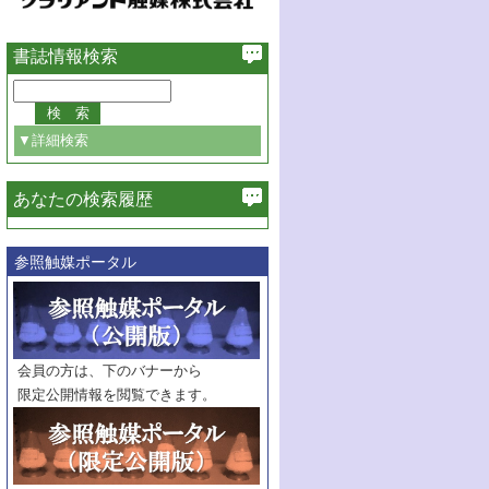
書誌情報検索
▼詳細検索
あなたの検索履歴
必ず含む
参照触媒ポータル
巻・号指定
巻
号
範囲指定
巻
号～
巻
会員の方は、下のバナーから
号
限定公開情報を閲覧できます。
触媒年鑑
年度
記事種別
マーク：
マークあり