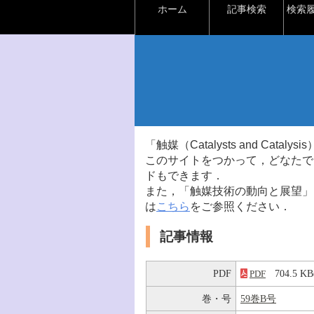
ホーム
記事検索
検索
「触媒（Catalysts and Ca
このサイトをつかって，どなたで
ドもできます．
また，「触媒技術の動向と展望」
は
こちら
をご参照ください．
記事情報
PDF
704.5 
PDF
巻・号
59巻B号