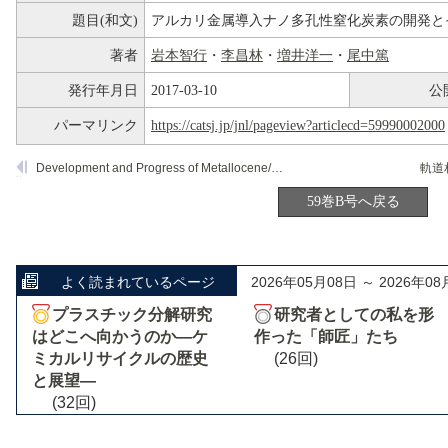
題目(和文)
アルカリ金属導入ナノ多孔性窒化炭素の開発と
著者
岩本智行
・
李昌林
・
増井洋一
・
尾中篤
発行年月日
2017-03-10
公
パーマリンク
https://catsj.jp/jnl/pageview?articlecd=59990002000
Development and Progress of Metallocene/Methylaluminoxane Catalysts for Olefin Polymerization
59巻B号へ戻る
よく読まれているページ
2026年05月08日 ～ 2026年08
プラスチック分解研究
研究者としての私を形
はどこへ向かうのか―ケ
作った「師匠」たち
ミカルリサイクルの歴史
(26回)
と展望―
(32回)