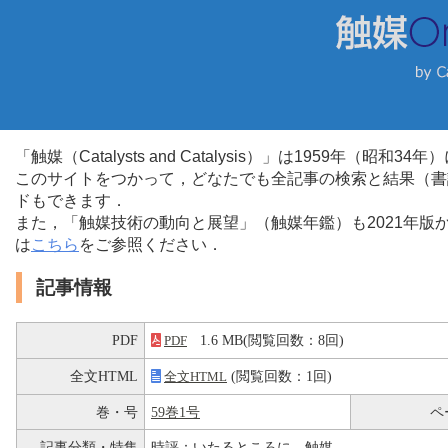
「触媒（Catalysts and Catalysis）」は1959年（昭
このサイトをつかって，どなたでも全記事の検索と結果（書
ドもできます．
また，「触媒技術の動向と展望」（触媒年鑑）も2021年
は
こちら
をご参照ください．
記事情報
PDF
1.6 MB(閲覧回数：8回)
PDF
全文HTML
(閲覧回数：1回)
全文HTML
巻・号
59巻1号
ペ
記事分類・特集
時評：いたるところに，触媒