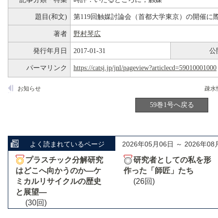
題目(和文)
第119回触媒討論会（首都大学東京）の開催に
著者
野村琴広
発行年月日
2017-01-31
公
パーマリンク
https://catsj.jp/jnl/pageview?articlecd=59010001000
お知らせ
59巻1号へ戻る
よく読まれているページ
2026年05月06日 ～ 2026年08
プラスチック分解研究
研究者としての私を形
はどこへ向かうのか―ケ
作った「師匠」たち
ミカルリサイクルの歴史
(26回)
と展望―
(30回)