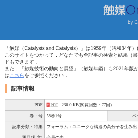
「触媒（Catalysts and Catalysis）」は1959年（昭
このサイトをつかって，どなたでも全記事の検索と結果（書
ドもできます．
また，「触媒技術の動向と展望」（触媒年鑑）も2021年
は
こちら
をご参照ください．
記事情報
PDF
230.0 KB(閲覧回数：77回)
PDF
巻・号
58巻1号
ペ
記事分類・特集
フォーラム：ユニークな構造の高分子を生み出
題目(和文)
会員の声