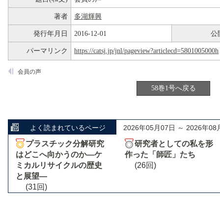
著者
多湖輝興
発行年月日
2016-12-01
公
パーマリンク
https://catsj.jp/jnl/pageview?articlecd=5801005000h
会員の声
58巻1号へ戻る
よく読まれているページ
2026年05月07日 ～ 2026年08
プラスチック分解研究
研究者としての私を形
はどこへ向かうのか―ケ
作った「師匠」たち
ミカルリサイクルの歴史
(26回)
と展望―
(31回)