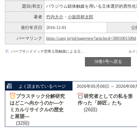
題目(和文)
パラジウム錯体触媒を用いる立体選択的異性化
著者
竹内大介
・
小坂田耕太郎
発行年月日
2016-12-01
公
パーマリンク
https://catsj.jp/jnl/pageview?articlecd=5801001500d
ハーフサンドイッチ型希土類触媒による立体特異的重合
58巻1号へ戻る
よく読まれているページ
2026年05月08日 ～ 2026年08
プラスチック分解研究
研究者としての私を形
はどこへ向かうのか―ケ
作った「師匠」たち
ミカルリサイクルの歴史
(26回)
と展望―
(32回)