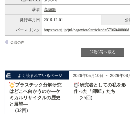
著者
高瀬舞
発行年月日
2016-12-01
公
パーマリンク
https://catsj.jp/jnl/pageview?articlecd=5706040800d
会員の声
57巻6号へ戻る
よく読まれているページ
2026年05月10日 ～ 2026年08
プラスチック分解研究
研究者としての私を形
はどこへ向かうのか―ケ
作った「師匠」たち
ミカルリサイクルの歴史
(25回)
と展望―
(32回)