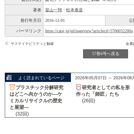
著者
畠山一翔
・
松本泰道
発行年月日
2016-12-01
公
パーマリンク
https://catsj.jp/jnl/pageview?articlecd=5706032200a
サステイナビリティと触媒
57巻6号へ戻る
よく読まれているページ
2026年05月07日 ～ 2026年08
プラスチック分解研究
研究者としての私を形
はどこへ向かうのか―ケ
作った「師匠」たち
ミカルリサイクルの歴史
(26回)
と展望―
(32回)