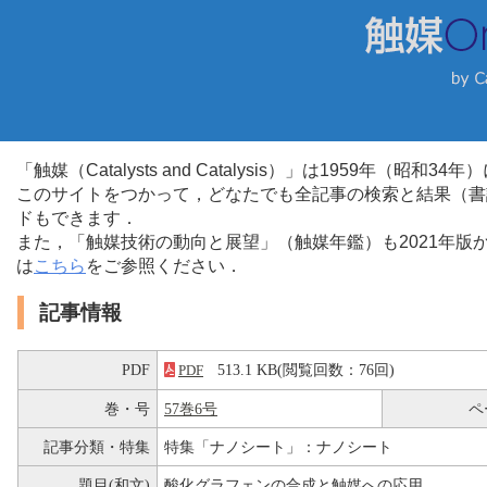
「触媒（Catalysts and Catalysis）」は1959年（昭
このサイトをつかって，どなたでも全記事の検索と結果（書
ドもできます．
また，「触媒技術の動向と展望」（触媒年鑑）も2021年
は
こちら
をご参照ください．
記事情報
PDF
513.1 KB(閲覧回数：76回)
PDF
巻・号
57巻6号
ペ
記事分類・特集
特集「ナノシート」：ナノシート
題目(和文)
酸化グラフェンの合成と触媒への応用