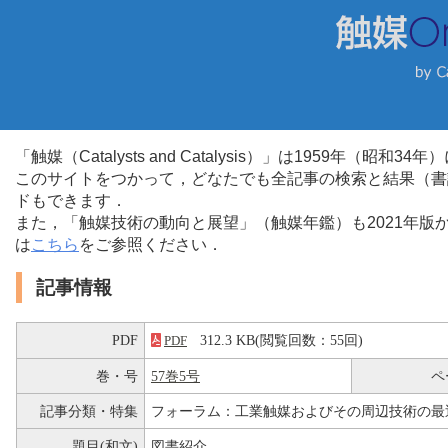
「触媒（Catalysts and Catalysis）」は1959年（昭
このサイトをつかって，どなたでも全記事の検索と結果（書
ドもできます．
また，「触媒技術の動向と展望」（触媒年鑑）も2021年
は
こちら
をご参照ください．
記事情報
PDF
312.3 KB(閲覧回数：55回)
PDF
巻・号
57巻5号
ペ
記事分類・特集
フォーラム：工業触媒およびその周辺技術の最
題目(和文)
図書紹介