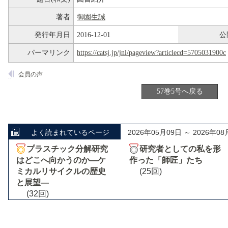
著者
御園生誠
発行年月日
2016-12-01
公
パーマリンク
https://catsj.jp/jnl/pageview?articlecd=5705031900c
会員の声
57巻5号へ戻る
よく読まれているページ
2026年05月09日 ～ 2026年08
プラスチック分解研究
研究者としての私を形
はどこへ向かうのか―ケ
作った「師匠」たち
ミカルリサイクルの歴史
(25回)
と展望―
(32回)