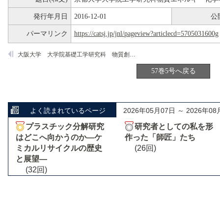
発行年月日
2016-12-01
公
パーマリンク
https://catsj.jp/jnl/pageview?articlecd=5705031600g
大阪大学 大学院基礎工学研究科 物質創成専攻 化学工学領域 西山研究室
57巻5号へ戻る
よく読まれているページ
2026年05月07日 ～ 2026年08
プラスチック分解研究
研究者としての私を形
はどこへ向かうのか―ケ
作った「師匠」たち
ミカルリサイクルの歴史
(26回)
と展望―
(32回)