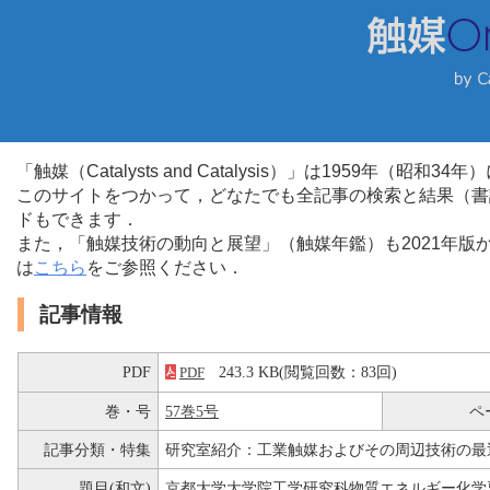
「触媒（Catalysts and Catalysis）」は1959年（昭
このサイトをつかって，どなたでも全記事の検索と結果（書
ドもできます．
また，「触媒技術の動向と展望」（触媒年鑑）も2021年
は
こちら
をご参照ください．
記事情報
PDF
243.3 KB(閲覧回数：83回)
PDF
巻・号
57巻5号
ペ
記事分類・特集
研究室紹介：工業触媒およびその周辺技術の最
題目(和文)
京都大学大学院工学研究科物質エネルギー化学