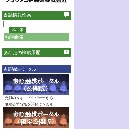
書誌情報検索
▼詳細検索
あなたの検索履歴
必ず含む
参照触媒ポータル
巻・号指定
巻
号
範囲指定
巻
号～
巻
会員の方は、下のバナーから
号
限定公開情報を閲覧できます。
触媒年鑑
年度
記事種別
マーク：
マークあり