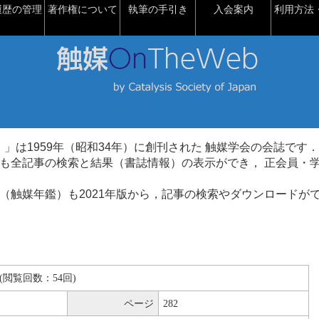
履歴の管理
著作権について
執筆の手引き
入会案内
利用方法・
talysis）」は1959年（昭和34年）に創刊された 触媒学会の会誌です．
も全記事の検索と結果（書誌情報）の表示ができ， 正会員・
（触媒年鑑）も2021年版から，記事の検索やダウンロードが
KB(閲覧回数：54回)
ページ
282