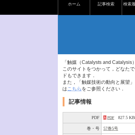
ホーム
記事検索
検索
「触媒（Catalysts and Ca
このサイトをつかって，どなたで
ドもできます．
また，「触媒技術の動向と展望」
は
こちら
をご参照ください．
記事情報
PDF
827.5 
PDF
巻・号
57巻5号