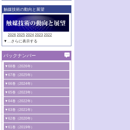
触媒技術の動向と展望
2026
2025
2024
2023
2022
▼…さらに表示する
バックナンバー
▼68巻（2026年）
1号 過酸化水素合成に関する研究動向
▼67巻（2025年）
2号 コンピューター技術により加速する
1号 CO
水素化によるグリーン燃料/グリ
▼66巻（2024年）
2
触媒開発
ーンケミカル製造
1号 低次元ナノ構造を有する触媒材料
▼65巻（2023年）
3号 有機分子変換やCO
資源化のための
2
2号 水素製造のための水分解技術に関す
2号 規制反応場を活用した固体触媒研究
1号 炭素が関わる触媒機能
▼64巻（2022年）
光触媒に関する最近の研究
る最近の研究
の新展開
2号 プラスチックケミカルリサイクルの
1号 合成ガス製造とCOを用いるケミカル
▼63巻（2021年）
B号 第137回触媒討論会（2026年）
3号 オレフィン系樹脂の精密合成に関す
3号 未踏分子変換を目指した酸化触媒プ
ための触媒技術
ズ合成の最新動向
1号 金触媒の新展開
▼62巻（2020年）
る最新技術
ロセスの最前線
3号 非酸化物系金属化合物を基盤とした
2号 化学品合成のための合金触媒開発
2号 ペロブスカイト
1号 触媒設計を拓く欠陥構造のキャラク
▼61巻（2019年）
4号 アルコール類の効率的変換を実現す
4号 シンクロトロン放射光および中性子
触媒材料の開発