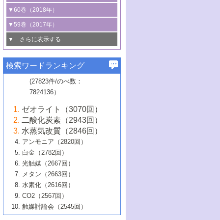
3号 CO
の排出削減および有効活用のた
タリゼーション
2
3号 特殊反応場を利用した触媒的分子変
る非貴金属触媒の研究動向
線を利用した触媒解析技術の最先端
1号 物質移動制御に着目した触媒プロセ
▼60巻（2018年）
4号 格子酸素・格子酸素欠陥を利用した
めの触媒技術
換反応
2号 機能化学品製造に資するクリーンな
ス開発
5号 ゼオライトの合成と応用における研
5号 単原子触媒
触媒反応
1号 固体酸触媒の最新の研究動向
▼59巻（2017年）
触媒的酸化反応
4号 若手による情報発信企画～とびたて
4号 多孔質材料を用いた触媒の新展開
究動向
2号 CO
フリー水素サプライチェーンに
2
6号 参照触媒委員会からのお知らせ
5号 生体触媒によるエネルギー変換反応
2号 二酸化炭素からの有用化学品合成
1号 いたるところに，触媒
▼…さらに表示する
若き触媒の研究者たち～（1）
3号 水処理のための触媒化学
5号 情報学的手法を用いた触媒開発
6号 ヘテロ接合界面
関わる触媒開発動向
B号 第133回触媒討論会（2023年）
6号 窒素とリンの循環のための触媒・機
3号 ナノ粒子・クラスター触媒の最前線
2号 機能性材料の局所構造解析のための
5号 若手による情報発信企画～とびたて
▼58巻（2016年）
4号 光触媒を用いた水分解の最新の研究
6号 カーボンニュートラルに向けた電解
B号 第135回触媒討論会（2025年）
3号 精密高分子合成に関する最近の研究
能性材料
最先端技術
検索ワードランキング
4号 60周年記念企画
若き触媒の研究者たち～（2）
動向
技術
1号 ユニークな構造の高分子を生み出す触
▼57巻（2015年）
動向
B号 第131回触媒討論会（2023年）
3号 無機分離膜材料の開発と触媒反応プ
5号 進化するゼオライト合成技術
6号 石油のノーブル・ユースを志向した
媒技術
(27823件/のべ数：
5号 次世代の触媒プロセスを支えるマイ
B号 第127回触媒討論会（2021年・オン
1号 水素キャリアにかかわる触媒技術の新
4号 バイオマス化成品製造のための触媒
▼56巻（2014年）
ロセスへの適用
触媒技術
7824136）
クロ波
6号 非貴金属系触媒における電気化学的
ライン開催(Zoom)のみ）
2号 リグニンからの化成品製造に向けた触
展開
技術
1号 特殊環境場を利用した材料合成
▼55巻（2013年）
4号 触媒研究における計算科学の利用
酸素還元反応
B号 第129回触媒討論会（2022年・京都
媒技術
6号 メタン転換技術の最新動向
ゼオライト（3070回）
2号 石油精製用触媒の最近の進展
5号 固体触媒による含窒素有機化合物変
2号 光触媒反応機構に関する最新の研究動
1号 高耐久性燃料電池システム用触媒にお
大学：オンライン・対面開催）
▼54巻（2012年）
5号 水素のふるまいを解き明かす最先端
B号 第121回触媒討論会（2018年・東京
3号 触媒研究の最先端～とびたて若き研究
二酸化炭素（2943回）
B号 第125回触媒討論会（2020年・工学
換の最前線
3号 固体酸化物形燃料電池（SOFC）におけ
向
ける新展開
研究
大学）
1号 規則性多孔体の利用技術における最近
▼53巻（2011年）
者たち～（1）
水蒸気改質（2846回）
院大学）
るアノード触媒上での燃料直接改質技術
6号 貴金属使用量低減に向けた自動車排
3号 固体高分子形燃料電池カソード触媒の
2号 リビングラジカル重合の最近の動向
6号 低級アルカンの有効利用のための触
の進歩
アンモニア（2820回）
4号 触媒研究の最先端～とびたて若き研究
1号 金属学から見る合金触媒の新展開
▼52巻（2010年）
ガス浄化触媒の開発
4号 コアシェル構造の制御による触媒機能
開発動向
媒技術
白金（2782回）
3号 天然ガスの化学工業的展開に関する触
2号 第109回触媒討論会
者たち～（2）
2号 第107回触媒討論会
の向上
1号 触媒の劣化対策と長寿命触媒開発
B号 第123回触媒討論会（2019年・大阪
▼51巻（2009年）
4号 人工光合成に向けた近年のアプローチ
光触媒（2667回）
媒技術
B号 第119回触媒討論会（2017年・首都
3号 貴金属低減技術の最新動向
5号 触媒研究の最先端～とびたて若き研究
市立大学）
3号 触媒のその場観察法の進歩（１）
5号 工業触媒およびその周辺技術の最近の
2号 第105回触媒討論会
1号 炭素材料－熱い注目を集める材料－
▼50巻（2008年）
メタン（2663回）
大学東京）
5号 未利用熱エネルギーの有効活用に貢献
4号 貴金属触媒の精密構造制御とその活用
者たち～（3）
4号 貴金属代替技術の最新動向
進歩
水素化（2616回）
4号 触媒のその場観察法の進歩（２）
3号 ナノ構造が拓く新機能
する触媒技術
2号 第103回触媒討論会
1号 触媒化学と学会のこの10年，半世紀，
▼49巻（2007年）
5号 バイオマス化成品製造のための固体触
6号 イオニクス材料と燃料電池・電解合成
5号 光触媒による物質変換反応の新展開
CO2（2567回）
6号 ナノシート
5号 不活性結合の触媒的活性化による有機
そして未来
4号 活性サイトおよびその環境の精密な設
6号 ポリオキソメタレート
3号 環境浄化用光触媒の現状と課題
媒の開発
1号 含フッ素化合物の合成と触媒
▼48巻（2006年）
の最新の研究動向
触媒討論会（2545回）
6号 グラフェン
合成
B号 第115回触媒討論会（2015年・成蹊大
計による触媒の高機能化
2号 第101回触媒討論会
B号 第113回触媒討論会（2014年・ロワジ
4号 水素社会の実現に向けた水素製造・貯
6号 ナノ空間─吸着状態解析から新機能開拓
2号 第99回触媒討論会
B号 第117回触媒討論会（2016年・大阪府
1号 固体酸触媒の最近の進歩
▼47巻（2005年）