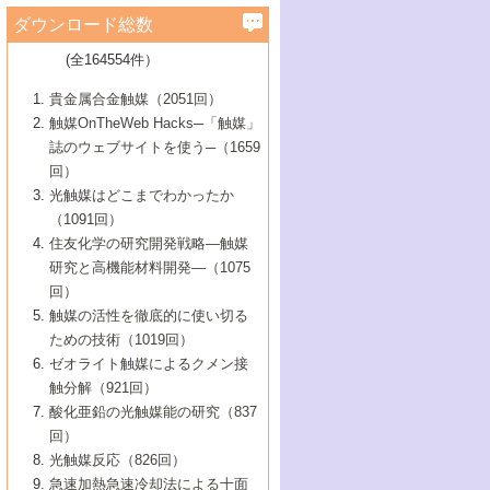
学）
7号 水素を利用する化成品合成の新潮流
6号 新しい固体酸触媒技術
5号 触媒を有効に使うための技術
ールホテル豊橋）
蔵技術の進歩
まで─
3号 メソポーラス物質の新展開
立大学）
3号 実用的ファインケミカル合成プロセス
ダウンロード総数
2号 第97回触媒討論会
1号 最近の触媒担体とその効果
▼46巻（2004年）
7号 ゼオライト合成における最近の進歩
6号 第106回触媒討論会
5号 CO
が関わる触媒・材料
B号 第111回触媒討論会（2013年・関西大
4号 錯体を利用したユニークな表面構造の
を実現する触媒
2
3号 リビング重合触媒の最近の展開
2号 第95回触媒討論会
(全164554件）
1号 部分酸化反応触媒の最前線
▼45巻（2003年）
学）
構築と機能
7号 有機分子触媒による精密有機合成
4号 バイオマス活用のための技術開発
6号 第104回触媒討論会
4号 今後の液体燃料を支える触媒技術
3号 化成品を合成するゼオライト触媒
2号 第93回触媒討論会
1号 なぜこの触媒が良いのか？
▼44巻（2002年）
貴金属合金触媒（2051回）
5号 若手会員による触媒研究の未来展望1：
8号 高機能化ポリオレフィンに向けた重合
5号 こんな物質，あんな物質―新たな触媒
7号 持続可能社会実現のための触媒および
5号 水素製造・貯蔵のための触媒技術の新
4号 水分解用光触媒材料
3号 特殊エネルギー場の触媒反応
触媒OnTheWeb Hacks─「触媒」
企業編
2号 第91回触媒討論会
触媒の最近の進展
1号 高次制御された触媒の化学
▼43巻（2001年）
の可能性―
触媒関連技術
しい展開
誌のウェブサイトを使う─（1659
5号 時間分解分光の進歩と応用
4号 生体内における金属の触媒作用
6号 第102回触媒討論会
3号 最近の自動車排ガス処理技術
2号 第89回触媒討論会
1号 グリーンケミストリーと触媒
▼42巻（2000年）
6号 第100回触媒討論会
8号 未来を拓く金属錯体
回）
6号 第98回触媒討論会
6号 第96回触媒討論会
5号 ファインケミカルズの展開に寄与する
7号 触媒・化学反応における計算化学の進
4号 触媒研究の現状と将来─第90回触媒討論
3号 触媒を利用した電気化学の新展開
2号 第87回触媒討論会特集号
1号 触媒反応工学の明日を拓く
▼41巻（1999年）
7号 『結晶の化学』を活かした触媒研究
光触媒はどこまでわかったか
7号 基礎化学品製造の触媒技術
触媒
歩
会Aから
7号 未来型金属錯体触媒開発への展望
4号 ナノ材料の調製と機能化
（1091回）
3号 生体触媒とバイオプロセス
2号 第85回触媒討論会
8号 イオン液体の応用
1号 孔、穴、あな?-特異な空間とその利用-
▼40巻（1998年）
8号 多機能型リアクター
6号 第94回触媒討論会
8号 若手研究者による触媒研究の未来展望
5号 基礎化学品製造の触媒技術
8号 超臨界流体を用いた化学プロセスの新
住友化学の研究開発戦略―触媒
5号 こんな触媒が欲しい
4号 水素製造・利用の触媒化学
3号 反応ダイナミクス
2号 第83回触媒討論会
1号 創立40周年記念・触媒化学この10年の
▼39巻（1997年）
2：大学・研究所編
展開
研究と高機能材料開発―（1075
7号 サブナノレベルでみた新しい表面現象
6号 第92回触媒討論会
6号 第90回触媒討論会
5号 触媒研究における新しい切り口：コン
進展と21世紀への提言/創立40周年記念・触
4号 超臨界流体の触媒反応への応用
3号 均一系触媒反応最前線
1号 均一系と不均一系触媒反応-その特徴と
回）
▼38巻（1996年）
8号 オレフィン重合触媒の新たな展
7号 基礎化学品製造の触媒技術
ビナトリアルケミストリー
媒学会この10年の歩みとこれから/創立40周
7号 触媒研究と学術雑誌/情報
5号 触媒のおもしろさをどのように伝える
接点
触媒の活性を徹底的に使い切る
4号 実用炭素材料の新展開
1号 触媒の構造と触媒作用/C1化学を中心と
▼37巻（1995年）
年記念・記録は語る
8号 資源の循環と触媒技術
6号 第88回触媒討論会特集号
か
ための技術（1019回）
8号 若い世代からみた触媒化学の現状と未
2号 第79回触媒討論会
5号 研究の方法論を考える
する21世紀への触媒
1号 ファインケミカルズと固体触媒
▼36巻（1994年）
2号 第81回触媒討論会
ゼオライト触媒によるクメン接
来
7号 企業における触媒研究のブレークスル
6号 第86回触媒討論会
3号 最新NO除去触媒の実用化研究
6号 第84回触媒討論会
2号 第77回触媒討論会
2号 第75回触媒討論会
触分解（921回）
1号 電気化学と触媒
▼35巻（1993年）
ー
3号 計算機触媒化学へのさそい
7号 水素化精製触媒の新しい展開
4号 新しい反応場を目指した触媒調製
7号 機能性金属材料と触媒
3号 オリンピックメダル:金・銀・銅はどん
酸化亜鉛の光触媒能の研究（837
3号 希土類を利用した触媒
2号 第73回触媒討論会
8号 この材料を触媒として使ってみません
4号 触媒劣化の制御と予測
1号 工業触媒開発マニュアル―探索から工
▼34巻（1992年）
8号 新しい反応性と機能性を目指した金属
な触媒作用を示すか
回）
5号 反応・分離技術の新しい展開
8号 触媒研究へのNMRの応用と展望
か？
業化まで
4号 触媒とリサイクル
3号 C4化学の展開
5号 最新の実用プロセスと触媒
クラスタ-化学
1号 インパクトを与えたこの研究
▼33巻（1991年）
光触媒反応（826回）
4号 触媒作用における機能の複合化
6号 第80回触媒討論会
2号 第71回触媒討論会
5号 エネルギー変換触媒
4号 《通常号》
6号 第82回触媒討論会
急速加熱急速冷却法による十面
2号 第69回触媒討論会
1号 触媒プロセス開発マニュアル―探索か
▼32巻（1990年）