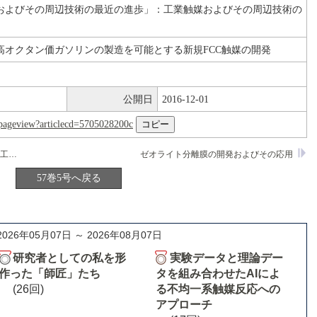
およびその周辺技術の最近の進歩」：工業触媒およびその周辺技術の
高オクタン価ガソリンの製造を可能とする新規FCC触媒の開発
公開日
2016-12-01
nl/pageview?articlecd=5705028200c
C4留分の選択的二量化プロセスの開発と工業化
ゼオライト分離膜の開発およびその応用
57巻5号へ戻る
2026年05月07日 ～ 2026年08月07日
研究者としての私を形
実験データと理論デー
作った「師匠」たち
タを組み合わせたAIによ
(26回)
る不均一系触媒反応への
アプローチ