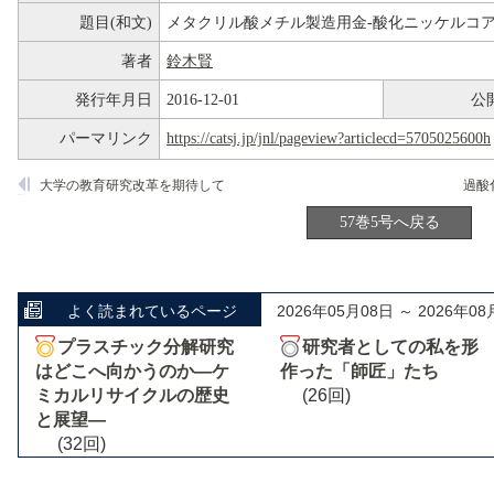
題目(和文)
メタクリル酸メチル製造用金-酸化ニッケルコ
著者
鈴木賢
発行年月日
2016-12-01
公
パーマリンク
https://catsj.jp/jnl/pageview?articlecd=5705025600h
大学の教育研究改革を期待して
57巻5号へ戻る
よく読まれているページ
2026年05月08日 ～ 2026年08
プラスチック分解研究
研究者としての私を形
はどこへ向かうのか―ケ
作った「師匠」たち
ミカルリサイクルの歴史
(26回)
と展望―
(32回)