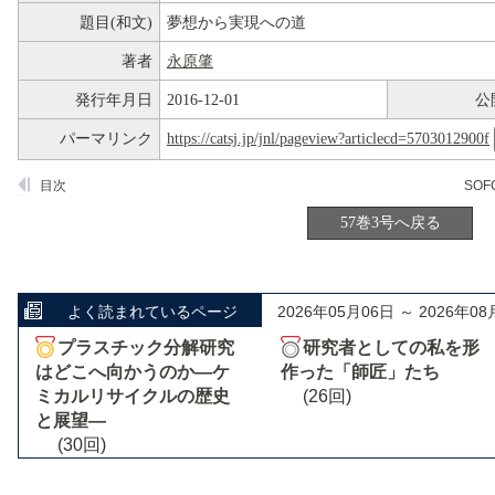
題目(和文)
夢想から実現への道
著者
永原肇
発行年月日
2016-12-01
公
パーマリンク
https://catsj.jp/jnl/pageview?articlecd=5703012900f
目次
57巻3号へ戻る
よく読まれているページ
2026年05月06日 ～ 2026年08
プラスチック分解研究
研究者としての私を形
はどこへ向かうのか―ケ
作った「師匠」たち
ミカルリサイクルの歴史
(26回)
と展望―
(30回)