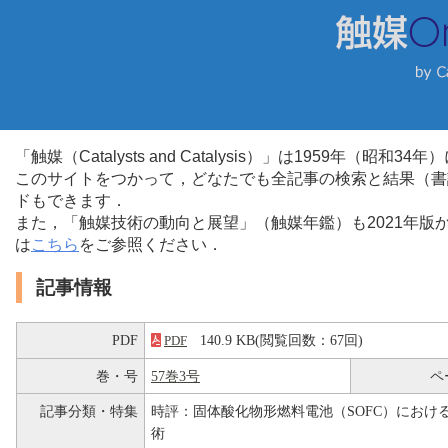
「触媒（Catalysts and Catalysis）」は1959年（昭
このサイトをつかって，どなたでも全記事の検索と結果（書
ドもできます．
また，「触媒技術の動向と展望」（触媒年鑑）も2021年
は
こちら
をご参照ください．
記事情報
PDF
140.9 KB(閲覧回数：67回)
PDF
巻・号
57巻3号
ペ
記事分類・特集
時評：固体酸化物形燃料電池（SOFC）におけ
術