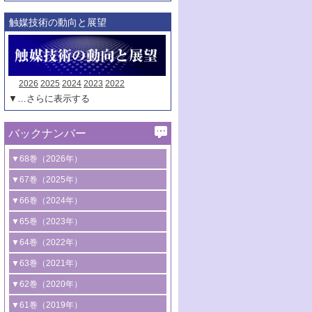
触媒技術の動向と展望
2026
2025
2024
2023
2022
▼…さらに表示する
バックナンバー
▼68巻（2026年）
1号 過酸化水素合成に関する研究動向
▼67巻（2025年）
2号 コンピューター技術により加速する
1号 CO
水素化によるグリーン燃料/グリ
▼66巻（2024年）
2
触媒開発
ーンケミカル製造
1号 低次元ナノ構造を有する触媒材料
▼65巻（2023年）
3号 有機分子変換やCO
資源化のための
2
2号 水素製造のための水分解技術に関す
2号 規制反応場を活用した固体触媒研究
1号 炭素が関わる触媒機能
▼64巻（2022年）
光触媒に関する最近の研究
る最近の研究
の新展開
2号 プラスチックケミカルリサイクルの
1号 合成ガス製造とCOを用いるケミカル
▼63巻（2021年）
B号 第137回触媒討論会（2026年）
3号 オレフィン系樹脂の精密合成に関す
3号 未踏分子変換を目指した酸化触媒プ
ための触媒技術
ズ合成の最新動向
1号 金触媒の新展開
▼62巻（2020年）
る最新技術
ロセスの最前線
3号 非酸化物系金属化合物を基盤とした
2号 化学品合成のための合金触媒開発
2号 ペロブスカイト
1号 触媒設計を拓く欠陥構造のキャラク
▼61巻（2019年）
4号 アルコール類の効率的変換を実現す
4号 シンクロトロン放射光および中性子
触媒材料の開発