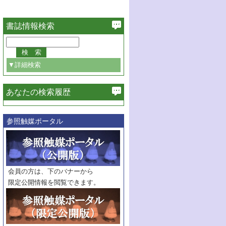
書誌情報検索
▼詳細検索
あなたの検索履歴
必ず含む
参照触媒ポータル
巻・号指定
巻
号
範囲指定
巻
号～
巻
会員の方は、下のバナーから
号
限定公開情報を閲覧できます。
触媒年鑑
年度
記事種別
マーク：
マークあり