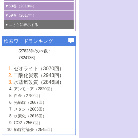
3号 CO
の排出削減および有効活用のた
タリゼーション
2
3号 特殊反応場を利用した触媒的分子変
る非貴金属触媒の研究動向
線を利用した触媒解析技術の最先端
1号 物質移動制御に着目した触媒プロセ
▼60巻（2018年）
4号 格子酸素・格子酸素欠陥を利用した
めの触媒技術
換反応
2号 機能化学品製造に資するクリーンな
ス開発
5号 ゼオライトの合成と応用における研
5号 単原子触媒
触媒反応
1号 固体酸触媒の最新の研究動向
▼59巻（2017年）
触媒的酸化反応
4号 若手による情報発信企画～とびたて
4号 多孔質材料を用いた触媒の新展開
究動向
2号 CO
フリー水素サプライチェーンに
2
6号 参照触媒委員会からのお知らせ
5号 生体触媒によるエネルギー変換反応
2号 二酸化炭素からの有用化学品合成
1号 いたるところに，触媒
▼…さらに表示する
若き触媒の研究者たち～（1）
3号 水処理のための触媒化学
5号 情報学的手法を用いた触媒開発
6号 ヘテロ接合界面
関わる触媒開発動向
B号 第133回触媒討論会（2023年）
6号 窒素とリンの循環のための触媒・機
3号 ナノ粒子・クラスター触媒の最前線
2号 機能性材料の局所構造解析のための
5号 若手による情報発信企画～とびたて
▼58巻（2016年）
4号 光触媒を用いた水分解の最新の研究
6号 カーボンニュートラルに向けた電解
B号 第135回触媒討論会（2025年）
3号 精密高分子合成に関する最近の研究
能性材料
最先端技術
検索ワードランキング
4号 60周年記念企画
若き触媒の研究者たち～（2）
動向
技術
1号 ユニークな構造の高分子を生み出す触
▼57巻（2015年）
動向
B号 第131回触媒討論会（2023年）
3号 無機分離膜材料の開発と触媒反応プ
5号 進化するゼオライト合成技術
6号 石油のノーブル・ユースを志向した
媒技術
(27823件/のべ数：
5号 次世代の触媒プロセスを支えるマイ
B号 第127回触媒討論会（2021年・オン
1号 水素キャリアにかかわる触媒技術の新
4号 バイオマス化成品製造のための触媒
▼56巻（2014年）
ロセスへの適用
触媒技術
7824136）
クロ波
6号 非貴金属系触媒における電気化学的
ライン開催(Zoom)のみ）
2号 リグニンからの化成品製造に向けた触
展開
技術
1号 特殊環境場を利用した材料合成
▼55巻（2013年）
4号 触媒研究における計算科学の利用
酸素還元反応
B号 第129回触媒討論会（2022年・京都
媒技術
6号 メタン転換技術の最新動向
ゼオライト（3070回）
2号 石油精製用触媒の最近の進展
5号 固体触媒による含窒素有機化合物変
2号 光触媒反応機構に関する最新の研究動
1号 高耐久性燃料電池システム用触媒にお
大学：オンライン・対面開催）
▼54巻（2012年）
5号 水素のふるまいを解き明かす最先端
B号 第121回触媒討論会（2018年・東京
3号 触媒研究の最先端～とびたて若き研究
二酸化炭素（2943回）
B号 第125回触媒討論会（2020年・工学
換の最前線
3号 固体酸化物形燃料電池（SOFC）におけ
向
ける新展開
研究
大学）
1号 規則性多孔体の利用技術における最近
▼53巻（2011年）
者たち～（1）
水蒸気改質（2846回）
院大学）
るアノード触媒上での燃料直接改質技術
6号 貴金属使用量低減に向けた自動車排
3号 固体高分子形燃料電池カソード触媒の
2号 リビングラジカル重合の最近の動向
6号 低級アルカンの有効利用のための触
の進歩
アンモニア（2820回）
4号 触媒研究の最先端～とびたて若き研究
1号 金属学から見る合金触媒の新展開
▼52巻（2010年）
ガス浄化触媒の開発
4号 コアシェル構造の制御による触媒機能
開発動向
媒技術
白金（2782回）
3号 天然ガスの化学工業的展開に関する触
2号 第109回触媒討論会
者たち～（2）
2号 第107回触媒討論会
の向上
1号 触媒の劣化対策と長寿命触媒開発
B号 第123回触媒討論会（2019年・大阪
▼51巻（2009年）
4号 人工光合成に向けた近年のアプローチ
光触媒（2667回）
媒技術
B号 第119回触媒討論会（2017年・首都
3号 貴金属低減技術の最新動向
5号 触媒研究の最先端～とびたて若き研究
市立大学）
3号 触媒のその場観察法の進歩（１）
5号 工業触媒およびその周辺技術の最近の
2号 第105回触媒討論会
1号 炭素材料－熱い注目を集める材料－
▼50巻（2008年）
メタン（2663回）
大学東京）
5号 未利用熱エネルギーの有効活用に貢献
4号 貴金属触媒の精密構造制御とその活用
者たち～（3）
4号 貴金属代替技術の最新動向
進歩
水素化（2616回）
4号 触媒のその場観察法の進歩（２）
3号 ナノ構造が拓く新機能
する触媒技術
2号 第103回触媒討論会
1号 触媒化学と学会のこの10年，半世紀，
▼49巻（2007年）
5号 バイオマス化成品製造のための固体触
6号 イオニクス材料と燃料電池・電解合成
5号 光触媒による物質変換反応の新展開
CO2（2567回）
6号 ナノシート
5号 不活性結合の触媒的活性化による有機
そして未来
4号 活性サイトおよびその環境の精密な設
6号 ポリオキソメタレート
3号 環境浄化用光触媒の現状と課題
媒の開発
1号 含フッ素化合物の合成と触媒
▼48巻（2006年）
の最新の研究動向
触媒討論会（2545回）
6号 グラフェン
合成
B号 第115回触媒討論会（2015年・成蹊大
計による触媒の高機能化
2号 第101回触媒討論会
B号 第113回触媒討論会（2014年・ロワジ
4号 水素社会の実現に向けた水素製造・貯
6号 ナノ空間─吸着状態解析から新機能開拓
2号 第99回触媒討論会
B号 第117回触媒討論会（2016年・大阪府
1号 固体酸触媒の最近の進歩
▼47巻（2005年）