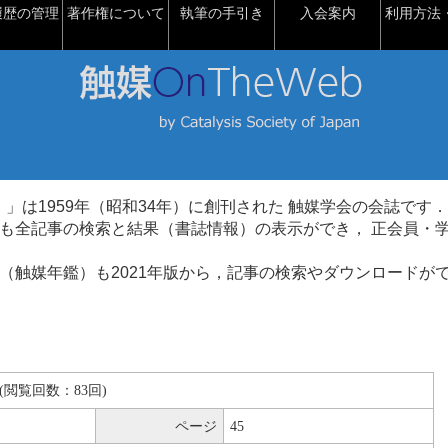
履歴の管理
著作権について
執筆の手引き
入会案内
利用方法・
talysis）」は1959年（昭和34年）に創刊された 触媒学会の会誌です．
も全記事の検索と結果（書誌情報）の表示ができ， 正会員・
（触媒年鑑）も2021年版から，記事の検索やダウンロードが
KB(閲覧回数：83回)
ページ
45