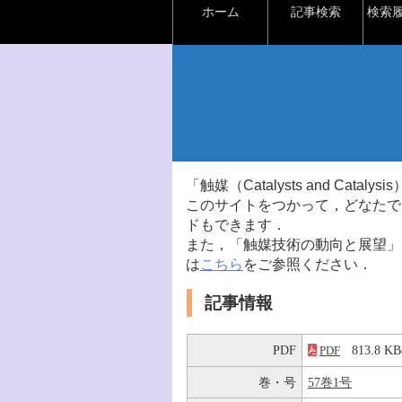
ホーム
記事検索
検索
「触媒（Catalysts and Ca
このサイトをつかって，どなたで
ドもできます．
また，「触媒技術の動向と展望」
は
こちら
をご参照ください．
記事情報
PDF
813.8 
PDF
巻・号
57巻1号