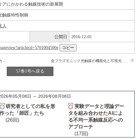
リアにかかわる触媒技術の新展開
光触媒特性制御
眞人
公開日
2016-12-01
nl/pageview?articlecd=5701004500e
膜反応器を用いたアンモニア分解によるカーボンフリー水素生成とCO
メタン化との複合化
金プラズモニック光触媒の機能化と可視光水素・酸素生成
2
57巻1号へ戻る
2026年05月08日 ～ 2026年08月08日
研究者としての私を形
実験データと理論デー
作った「師匠」たち
タを組み合わせたAIによ
(26回)
る不均一系触媒反応への
アプローチ
(17回)