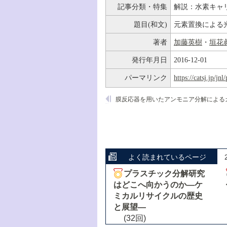
記事分類・特集
解説：水素キャ
題目(和文)
元素置換による
著者
加藤英樹
・
垣花
発行年月日
2016-12-01
パーマリンク
https://catsj.jp/j
よく読まれているページ
プラスチック分解研究
はどこへ向かうのか―ケ
ミカルリサイクルの歴史
と展望―
(32回)