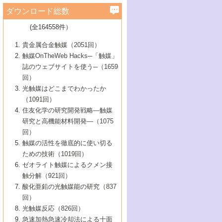
学）
7号 水素を利用する化成品合成の新潮流
6号 新しい固体酸触媒技術
5号 触媒を有効に使うための技術
ールホテル豊橋）
蔵技術の進歩
まで─
3号 メソポーラス物質の新展開
立大学）
3号 実用的ファインケミカル合成プロセス
ダウンロード総数
2号 第97回触媒討論会
1号 最近の触媒担体とその効果
▼46巻（2004年）
7号 ゼオライト合成における最近の進歩
6号 第106回触媒討論会
5号 CO
が関わる触媒・材料
B号 第111回触媒討論会（2013年・関西大
4号 錯体を利用したユニークな表面構造の
を実現する触媒
2
3号 リビング重合触媒の最近の展開
2号 第95回触媒討論会
(全164558件）
1号 部分酸化反応触媒の最前線
▼45巻（2003年）
学）
構築と機能
7号 有機分子触媒による精密有機合成
4号 バイオマス活用のための技術開発
6号 第104回触媒討論会
4号 今後の液体燃料を支える触媒技術
3号 化成品を合成するゼオライト触媒
2号 第93回触媒討論会
1号 なぜこの触媒が良いのか？
▼44巻（2002年）
貴金属合金触媒（2051回）
5号 若手会員による触媒研究の未来展望1：
8号 高機能化ポリオレフィンに向けた重合
5号 こんな物質，あんな物質―新たな触媒
7号 持続可能社会実現のための触媒および
5号 水素製造・貯蔵のための触媒技術の新
4号 水分解用光触媒材料
3号 特殊エネルギー場の触媒反応
触媒OnTheWeb Hacks─「触媒」
企業編
2号 第91回触媒討論会
触媒の最近の進展
1号 高次制御された触媒の化学
▼43巻（2001年）
の可能性―
触媒関連技術
しい展開
誌のウェブサイトを使う─（1659
5号 時間分解分光の進歩と応用
4号 生体内における金属の触媒作用
6号 第102回触媒討論会
3号 最近の自動車排ガス処理技術
2号 第89回触媒討論会
1号 グリーンケミストリーと触媒
▼42巻（2000年）
6号 第100回触媒討論会
8号 未来を拓く金属錯体
回）
6号 第98回触媒討論会
6号 第96回触媒討論会
5号 ファインケミカルズの展開に寄与する
7号 触媒・化学反応における計算化学の進
4号 触媒研究の現状と将来─第90回触媒討論
3号 触媒を利用した電気化学の新展開
2号 第87回触媒討論会特集号
1号 触媒反応工学の明日を拓く
▼41巻（1999年）
7号 『結晶の化学』を活かした触媒研究
光触媒はどこまでわかったか
7号 基礎化学品製造の触媒技術
触媒
歩
会Aから
7号 未来型金属錯体触媒開発への展望
4号 ナノ材料の調製と機能化
（1091回）
3号 生体触媒とバイオプロセス
2号 第85回触媒討論会
8号 イオン液体の応用
1号 孔、穴、あな?-特異な空間とその利用-
▼40巻（1998年）
8号 多機能型リアクター
6号 第94回触媒討論会
8号 若手研究者による触媒研究の未来展望
5号 基礎化学品製造の触媒技術
8号 超臨界流体を用いた化学プロセスの新
住友化学の研究開発戦略―触媒
5号 こんな触媒が欲しい
4号 水素製造・利用の触媒化学
3号 反応ダイナミクス
2号 第83回触媒討論会
1号 創立40周年記念・触媒化学この10年の
▼39巻（1997年）
2：大学・研究所編
展開
研究と高機能材料開発―（1075
7号 サブナノレベルでみた新しい表面現象
6号 第92回触媒討論会
6号 第90回触媒討論会
5号 触媒研究における新しい切り口：コン
進展と21世紀への提言/創立40周年記念・触
4号 超臨界流体の触媒反応への応用
3号 均一系触媒反応最前線
1号 均一系と不均一系触媒反応-その特徴と
回）
▼38巻（1996年）
8号 オレフィン重合触媒の新たな展
7号 基礎化学品製造の触媒技術
ビナトリアルケミストリー
媒学会この10年の歩みとこれから/創立40周
7号 触媒研究と学術雑誌/情報
5号 触媒のおもしろさをどのように伝える
接点
触媒の活性を徹底的に使い切る
4号 実用炭素材料の新展開
1号 触媒の構造と触媒作用/C1化学を中心と
▼37巻（1995年）
年記念・記録は語る
8号 資源の循環と触媒技術
6号 第88回触媒討論会特集号
か
ための技術（1019回）
8号 若い世代からみた触媒化学の現状と未
2号 第79回触媒討論会
5号 研究の方法論を考える
する21世紀への触媒
1号 ファインケミカルズと固体触媒
▼36巻（1994年）
2号 第81回触媒討論会
ゼオライト触媒によるクメン接
来
7号 企業における触媒研究のブレークスル
6号 第86回触媒討論会
3号 最新NO除去触媒の実用化研究
6号 第84回触媒討論会
2号 第77回触媒討論会
2号 第75回触媒討論会
触分解（921回）
1号 電気化学と触媒
▼35巻（1993年）
ー
3号 計算機触媒化学へのさそい
7号 水素化精製触媒の新しい展開
4号 新しい反応場を目指した触媒調製
7号 機能性金属材料と触媒
3号 オリンピックメダル:金・銀・銅はどん
酸化亜鉛の光触媒能の研究（837
3号 希土類を利用した触媒
2号 第73回触媒討論会
8号 この材料を触媒として使ってみません
4号 触媒劣化の制御と予測
1号 工業触媒開発マニュアル―探索から工
▼34巻（1992年）
8号 新しい反応性と機能性を目指した金属
な触媒作用を示すか
回）
5号 反応・分離技術の新しい展開
8号 触媒研究へのNMRの応用と展望
か？
業化まで
4号 触媒とリサイクル
3号 C4化学の展開
5号 最新の実用プロセスと触媒
クラスタ-化学
1号 インパクトを与えたこの研究
▼33巻（1991年）
光触媒反応（826回）
4号 触媒作用における機能の複合化
6号 第80回触媒討論会
2号 第71回触媒討論会
5号 エネルギー変換触媒
4号 《通常号》
6号 第82回触媒討論会
急速加熱急速冷却法による十面
2号 第69回触媒討論会
1号 触媒プロセス開発マニュアル―探索か
▼32巻（1990年）