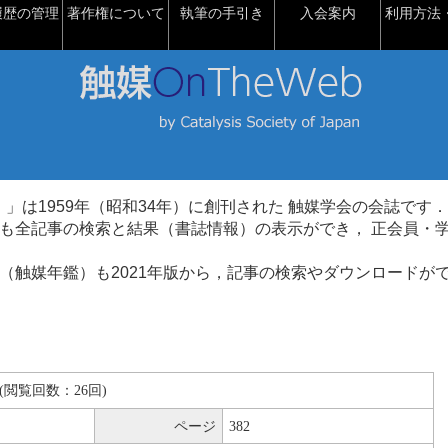
履歴の管理
著作権について
執筆の手引き
入会案内
利用方法・
talysis）」は1959年（昭和34年）に創刊された 触媒学会の会誌です．
も全記事の検索と結果（書誌情報）の表示ができ， 正会員・
（触媒年鑑）も2021年版から，記事の検索やダウンロードが
KB(閲覧回数：26回)
ページ
382