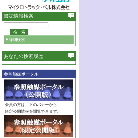
書誌情報検索
▼詳細検索
あなたの検索履歴
必ず含む
参照触媒ポータル
巻・号指定
巻
号
範囲指定
巻
号～
巻
会員の方は、下のバナーから
号
限定公開情報を閲覧できます。
触媒年鑑
年度
記事種別
マーク：
マークあり