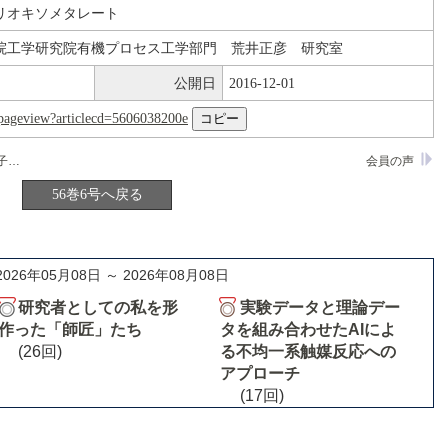
リオキソメタレート
院工学研究院有機プロセス工学部門 荒井正彦 研究室
公開日
2016-12-01
nl/pageview?articlecd=5606038200e
大阪大学大学院理学研究科化学専攻 量子化学研究室
会員の声
56巻6号へ戻る
2026年05月08日 ～ 2026年08月08日
研究者としての私を形
実験データと理論デー
作った「師匠」たち
タを組み合わせたAIによ
(26回)
る不均一系触媒反応への
アプローチ
(17回)