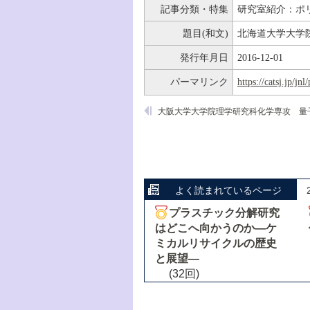
記事分類・特集
研究室紹介：ポ
題目(和文)
北海道大学大学
発行年月日
2016-12-01
パーマリンク
https://catsj.jp/j
よく読まれているページ
プラスチック分解研究
はどこへ向かうのか―ケ
ミカルリサイクルの歴史
と展望―
(32回)