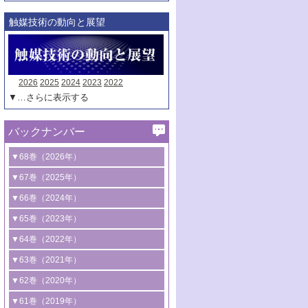
触媒技術の動向と展望
2026
2025
2024
2023
2022
▼…さらに表示する
バックナンバー
▼68巻（2026年）
1号 過酸化水素合成に関する研究動向
▼67巻（2025年）
2号 コンピューター技術により加速する
1号 CO
水素化によるグリーン燃料/グリ
▼66巻（2024年）
2
触媒開発
ーンケミカル製造
1号 低次元ナノ構造を有する触媒材料
▼65巻（2023年）
3号 有機分子変換やCO
資源化のための
2
2号 水素製造のための水分解技術に関す
2号 規制反応場を活用した固体触媒研究
1号 炭素が関わる触媒機能
▼64巻（2022年）
光触媒に関する最近の研究
る最近の研究
の新展開
2号 プラスチックケミカルリサイクルの
1号 合成ガス製造とCOを用いるケミカル
▼63巻（2021年）
B号 第137回触媒討論会（2026年）
3号 オレフィン系樹脂の精密合成に関す
3号 未踏分子変換を目指した酸化触媒プ
ための触媒技術
ズ合成の最新動向
1号 金触媒の新展開
▼62巻（2020年）
る最新技術
ロセスの最前線
3号 非酸化物系金属化合物を基盤とした
2号 化学品合成のための合金触媒開発
2号 ペロブスカイト
1号 触媒設計を拓く欠陥構造のキャラク
▼61巻（2019年）
4号 アルコール類の効率的変換を実現す
4号 シンクロトロン放射光および中性子
触媒材料の開発