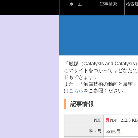
ホーム
記事検索
検索
「触媒（Catalysts and Ca
このサイトをつかって，どなたで
ドもできます．
また，「触媒技術の動向と展望」
は
こちら
をご参照ください．
記事情報
PDF
212.5 
PDF
巻・号
56巻6号