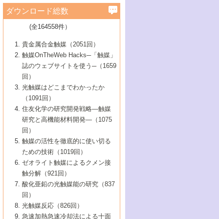
学）
7号 水素を利用する化成品合成の新潮流
6号 新しい固体酸触媒技術
5号 触媒を有効に使うための技術
ールホテル豊橋）
蔵技術の進歩
まで─
3号 メソポーラス物質の新展開
立大学）
3号 実用的ファインケミカル合成プロセス
ダウンロード総数
2号 第97回触媒討論会
1号 最近の触媒担体とその効果
▼46巻（2004年）
7号 ゼオライト合成における最近の進歩
6号 第106回触媒討論会
5号 CO
が関わる触媒・材料
B号 第111回触媒討論会（2013年・関西大
4号 錯体を利用したユニークな表面構造の
を実現する触媒
2
3号 リビング重合触媒の最近の展開
2号 第95回触媒討論会
(全164558件）
1号 部分酸化反応触媒の最前線
▼45巻（2003年）
学）
構築と機能
7号 有機分子触媒による精密有機合成
4号 バイオマス活用のための技術開発
6号 第104回触媒討論会
4号 今後の液体燃料を支える触媒技術
3号 化成品を合成するゼオライト触媒
2号 第93回触媒討論会
1号 なぜこの触媒が良いのか？
▼44巻（2002年）
貴金属合金触媒（2051回）
5号 若手会員による触媒研究の未来展望1：
8号 高機能化ポリオレフィンに向けた重合
5号 こんな物質，あんな物質―新たな触媒
7号 持続可能社会実現のための触媒および
5号 水素製造・貯蔵のための触媒技術の新
4号 水分解用光触媒材料
3号 特殊エネルギー場の触媒反応
触媒OnTheWeb Hacks─「触媒」
企業編
2号 第91回触媒討論会
触媒の最近の進展
1号 高次制御された触媒の化学
▼43巻（2001年）
の可能性―
触媒関連技術
しい展開
誌のウェブサイトを使う─（1659
5号 時間分解分光の進歩と応用
4号 生体内における金属の触媒作用
6号 第102回触媒討論会
3号 最近の自動車排ガス処理技術
2号 第89回触媒討論会
1号 グリーンケミストリーと触媒
▼42巻（2000年）
6号 第100回触媒討論会
8号 未来を拓く金属錯体
回）
6号 第98回触媒討論会
6号 第96回触媒討論会
5号 ファインケミカルズの展開に寄与する
7号 触媒・化学反応における計算化学の進
4号 触媒研究の現状と将来─第90回触媒討論
3号 触媒を利用した電気化学の新展開
2号 第87回触媒討論会特集号
1号 触媒反応工学の明日を拓く
▼41巻（1999年）
7号 『結晶の化学』を活かした触媒研究
光触媒はどこまでわかったか
7号 基礎化学品製造の触媒技術
触媒
歩
会Aから
7号 未来型金属錯体触媒開発への展望
4号 ナノ材料の調製と機能化
（1091回）
3号 生体触媒とバイオプロセス
2号 第85回触媒討論会
8号 イオン液体の応用
1号 孔、穴、あな?-特異な空間とその利用-
▼40巻（1998年）
8号 多機能型リアクター
6号 第94回触媒討論会
8号 若手研究者による触媒研究の未来展望
5号 基礎化学品製造の触媒技術
8号 超臨界流体を用いた化学プロセスの新
住友化学の研究開発戦略―触媒
5号 こんな触媒が欲しい
4号 水素製造・利用の触媒化学
3号 反応ダイナミクス
2号 第83回触媒討論会
1号 創立40周年記念・触媒化学この10年の
▼39巻（1997年）
2：大学・研究所編
展開
研究と高機能材料開発―（1075
7号 サブナノレベルでみた新しい表面現象
6号 第92回触媒討論会
6号 第90回触媒討論会
5号 触媒研究における新しい切り口：コン
進展と21世紀への提言/創立40周年記念・触
4号 超臨界流体の触媒反応への応用
3号 均一系触媒反応最前線
1号 均一系と不均一系触媒反応-その特徴と
回）
▼38巻（1996年）
8号 オレフィン重合触媒の新たな展
7号 基礎化学品製造の触媒技術
ビナトリアルケミストリー
媒学会この10年の歩みとこれから/創立40周
7号 触媒研究と学術雑誌/情報
5号 触媒のおもしろさをどのように伝える
接点
触媒の活性を徹底的に使い切る
4号 実用炭素材料の新展開
1号 触媒の構造と触媒作用/C1化学を中心と
▼37巻（1995年）
年記念・記録は語る
8号 資源の循環と触媒技術
6号 第88回触媒討論会特集号
か
ための技術（1019回）
8号 若い世代からみた触媒化学の現状と未
2号 第79回触媒討論会
5号 研究の方法論を考える
する21世紀への触媒
1号 ファインケミカルズと固体触媒
▼36巻（1994年）
2号 第81回触媒討論会
ゼオライト触媒によるクメン接
来
7号 企業における触媒研究のブレークスル
6号 第86回触媒討論会
3号 最新NO除去触媒の実用化研究
6号 第84回触媒討論会
2号 第77回触媒討論会
2号 第75回触媒討論会
触分解（921回）
1号 電気化学と触媒
▼35巻（1993年）
ー
3号 計算機触媒化学へのさそい
7号 水素化精製触媒の新しい展開
4号 新しい反応場を目指した触媒調製
7号 機能性金属材料と触媒
3号 オリンピックメダル:金・銀・銅はどん
酸化亜鉛の光触媒能の研究（837
3号 希土類を利用した触媒
2号 第73回触媒討論会
8号 この材料を触媒として使ってみません
4号 触媒劣化の制御と予測
1号 工業触媒開発マニュアル―探索から工
▼34巻（1992年）
8号 新しい反応性と機能性を目指した金属
な触媒作用を示すか
回）
5号 反応・分離技術の新しい展開
8号 触媒研究へのNMRの応用と展望
か？
業化まで
4号 触媒とリサイクル
3号 C4化学の展開
5号 最新の実用プロセスと触媒
クラスタ-化学
1号 インパクトを与えたこの研究
▼33巻（1991年）
光触媒反応（826回）
4号 触媒作用における機能の複合化
6号 第80回触媒討論会
2号 第71回触媒討論会
5号 エネルギー変換触媒
4号 《通常号》
6号 第82回触媒討論会
急速加熱急速冷却法による十面
2号 第69回触媒討論会
1号 触媒プロセス開発マニュアル―探索か
▼32巻（1990年）