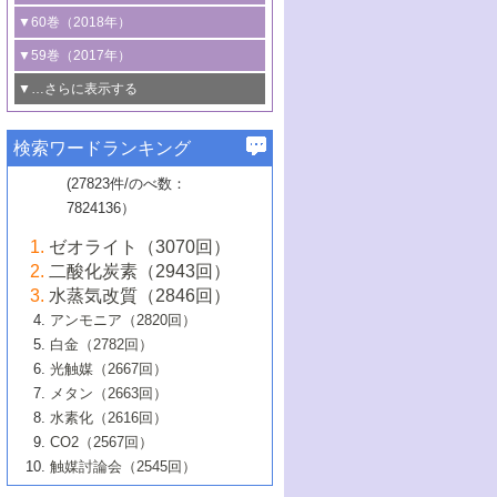
3号 CO
の排出削減および有効活用のた
タリゼーション
2
3号 特殊反応場を利用した触媒的分子変
る非貴金属触媒の研究動向
線を利用した触媒解析技術の最先端
1号 物質移動制御に着目した触媒プロセ
▼60巻（2018年）
4号 格子酸素・格子酸素欠陥を利用した
めの触媒技術
換反応
2号 機能化学品製造に資するクリーンな
ス開発
5号 ゼオライトの合成と応用における研
5号 単原子触媒
触媒反応
1号 固体酸触媒の最新の研究動向
▼59巻（2017年）
触媒的酸化反応
4号 若手による情報発信企画～とびたて
4号 多孔質材料を用いた触媒の新展開
究動向
2号 CO
フリー水素サプライチェーンに
2
6号 参照触媒委員会からのお知らせ
5号 生体触媒によるエネルギー変換反応
2号 二酸化炭素からの有用化学品合成
1号 いたるところに，触媒
▼…さらに表示する
若き触媒の研究者たち～（1）
3号 水処理のための触媒化学
5号 情報学的手法を用いた触媒開発
6号 ヘテロ接合界面
関わる触媒開発動向
B号 第133回触媒討論会（2023年）
6号 窒素とリンの循環のための触媒・機
3号 ナノ粒子・クラスター触媒の最前線
2号 機能性材料の局所構造解析のための
5号 若手による情報発信企画～とびたて
▼58巻（2016年）
4号 光触媒を用いた水分解の最新の研究
6号 カーボンニュートラルに向けた電解
B号 第135回触媒討論会（2025年）
3号 精密高分子合成に関する最近の研究
能性材料
最先端技術
検索ワードランキング
4号 60周年記念企画
若き触媒の研究者たち～（2）
動向
技術
1号 ユニークな構造の高分子を生み出す触
▼57巻（2015年）
動向
B号 第131回触媒討論会（2023年）
3号 無機分離膜材料の開発と触媒反応プ
5号 進化するゼオライト合成技術
6号 石油のノーブル・ユースを志向した
媒技術
(27823件/のべ数：
5号 次世代の触媒プロセスを支えるマイ
B号 第127回触媒討論会（2021年・オン
1号 水素キャリアにかかわる触媒技術の新
4号 バイオマス化成品製造のための触媒
▼56巻（2014年）
ロセスへの適用
触媒技術
7824136）
クロ波
6号 非貴金属系触媒における電気化学的
ライン開催(Zoom)のみ）
2号 リグニンからの化成品製造に向けた触
展開
技術
1号 特殊環境場を利用した材料合成
▼55巻（2013年）
4号 触媒研究における計算科学の利用
酸素還元反応
B号 第129回触媒討論会（2022年・京都
媒技術
6号 メタン転換技術の最新動向
ゼオライト（3070回）
2号 石油精製用触媒の最近の進展
5号 固体触媒による含窒素有機化合物変
2号 光触媒反応機構に関する最新の研究動
1号 高耐久性燃料電池システム用触媒にお
大学：オンライン・対面開催）
▼54巻（2012年）
5号 水素のふるまいを解き明かす最先端
B号 第121回触媒討論会（2018年・東京
3号 触媒研究の最先端～とびたて若き研究
二酸化炭素（2943回）
B号 第125回触媒討論会（2020年・工学
換の最前線
3号 固体酸化物形燃料電池（SOFC）におけ
向
ける新展開
研究
大学）
1号 規則性多孔体の利用技術における最近
▼53巻（2011年）
者たち～（1）
水蒸気改質（2846回）
院大学）
るアノード触媒上での燃料直接改質技術
6号 貴金属使用量低減に向けた自動車排
3号 固体高分子形燃料電池カソード触媒の
2号 リビングラジカル重合の最近の動向
6号 低級アルカンの有効利用のための触
の進歩
アンモニア（2820回）
4号 触媒研究の最先端～とびたて若き研究
1号 金属学から見る合金触媒の新展開
▼52巻（2010年）
ガス浄化触媒の開発
4号 コアシェル構造の制御による触媒機能
開発動向
媒技術
白金（2782回）
3号 天然ガスの化学工業的展開に関する触
2号 第109回触媒討論会
者たち～（2）
2号 第107回触媒討論会
の向上
1号 触媒の劣化対策と長寿命触媒開発
B号 第123回触媒討論会（2019年・大阪
▼51巻（2009年）
4号 人工光合成に向けた近年のアプローチ
光触媒（2667回）
媒技術
B号 第119回触媒討論会（2017年・首都
3号 貴金属低減技術の最新動向
5号 触媒研究の最先端～とびたて若き研究
市立大学）
3号 触媒のその場観察法の進歩（１）
5号 工業触媒およびその周辺技術の最近の
2号 第105回触媒討論会
1号 炭素材料－熱い注目を集める材料－
▼50巻（2008年）
メタン（2663回）
大学東京）
5号 未利用熱エネルギーの有効活用に貢献
4号 貴金属触媒の精密構造制御とその活用
者たち～（3）
4号 貴金属代替技術の最新動向
進歩
水素化（2616回）
4号 触媒のその場観察法の進歩（２）
3号 ナノ構造が拓く新機能
する触媒技術
2号 第103回触媒討論会
1号 触媒化学と学会のこの10年，半世紀，
▼49巻（2007年）
5号 バイオマス化成品製造のための固体触
6号 イオニクス材料と燃料電池・電解合成
5号 光触媒による物質変換反応の新展開
CO2（2567回）
6号 ナノシート
5号 不活性結合の触媒的活性化による有機
そして未来
4号 活性サイトおよびその環境の精密な設
6号 ポリオキソメタレート
3号 環境浄化用光触媒の現状と課題
媒の開発
1号 含フッ素化合物の合成と触媒
▼48巻（2006年）
の最新の研究動向
触媒討論会（2545回）
6号 グラフェン
合成
B号 第115回触媒討論会（2015年・成蹊大
計による触媒の高機能化
2号 第101回触媒討論会
B号 第113回触媒討論会（2014年・ロワジ
4号 水素社会の実現に向けた水素製造・貯
6号 ナノ空間─吸着状態解析から新機能開拓
2号 第99回触媒討論会
B号 第117回触媒討論会（2016年・大阪府
1号 固体酸触媒の最近の進歩
▼47巻（2005年）