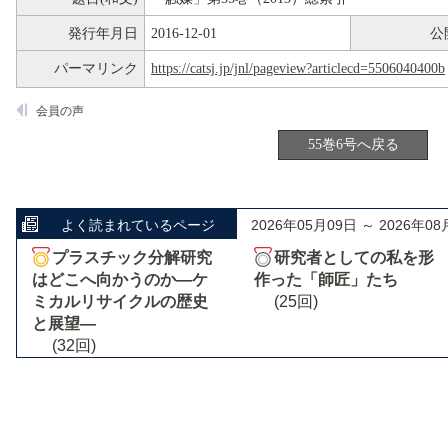
発行年月日
2016-12-01
公
パーマリンク
https://catsj.jp/jnl/pageview?articlecd=5506040400b
会員の声
55巻6号へ戻る
よく読まれているページ
2026年05月09日 ～ 2026年08
プラスチック分解研究
研究者としての私を形
はどこへ向かうのか―ケ
作った「師匠」たち
ミカルリサイクルの歴史
(25回)
と展望―
(32回)