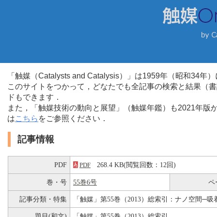
「触媒（Catalysts and Catalysis）」は1959年（昭
このサイトをつかって，どなたでも全記事の検索と結果（書
ドもできます．
また，「触媒技術の動向と展望」（触媒年鑑）も2021年
は
こちら
をご参照ください．
記事情報
PDF
268.4 KB(閲覧回数：12回)
PDF
巻・号
55巻6号
ペ
記事分類・特集
「触媒」第55巻（2013）総索引：ナノ空間─
題目(和文)
「触媒」第55巻（2013）総索引