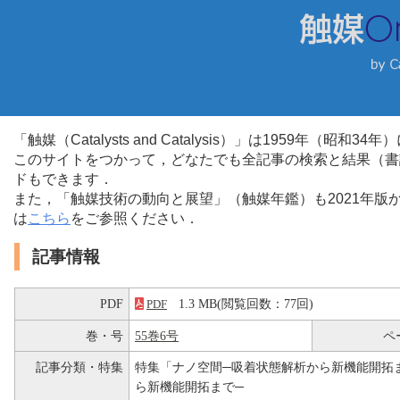
「触媒（Catalysts and Catalysis）」は1959年（昭
このサイトをつかって，どなたでも全記事の検索と結果（書
ドもできます．
また，「触媒技術の動向と展望」（触媒年鑑）も2021年
は
こちら
をご参照ください．
記事情報
PDF
1.3 MB(閲覧回数：77回)
PDF
巻・号
55巻6号
ペ
記事分類・特集
特集「ナノ空間─吸着状態解析から新機能開拓
ら新機能開拓まで─