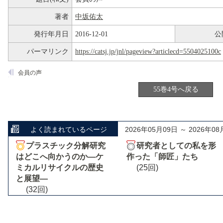
著者
中坂佑太
発行年月日
2016-12-01
公
パーマリンク
https://catsj.jp/jnl/pageview?articlecd=5504025100c
会員の声
55巻4号へ戻る
よく読まれているページ
2026年05月09日 ～ 2026年08
プラスチック分解研究
研究者としての私を形
はどこへ向かうのか―ケ
作った「師匠」たち
ミカルリサイクルの歴史
(25回)
と展望―
(32回)