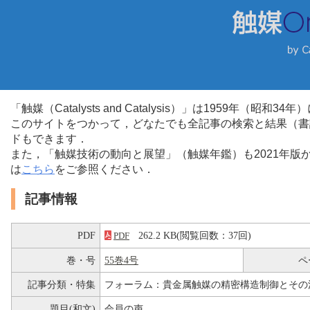
「触媒（Catalysts and Catalysis）」は1959年（昭
このサイトをつかって，どなたでも全記事の検索と結果（書
ドもできます．
また，「触媒技術の動向と展望」（触媒年鑑）も2021年
は
こちら
をご参照ください．
記事情報
PDF
262.2 KB(閲覧回数：37回)
PDF
巻・号
55巻4号
ペ
記事分類・特集
フォーラム：貴金属触媒の精密構造制御とその
題目(和文)
会員の声