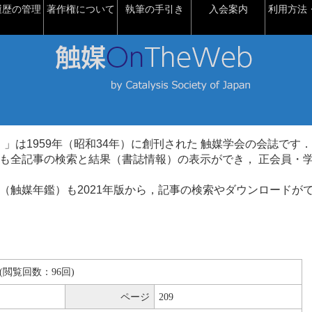
履歴の管理
著作権について
執筆の手引き
入会案内
利用方法・
talysis）」は1959年（昭和34年）に創刊された 触媒学会の会誌です．
も全記事の検索と結果（書誌情報）の表示ができ， 正会員・
（触媒年鑑）も2021年版から，記事の検索やダウンロードが
KB(閲覧回数：96回)
ページ
209