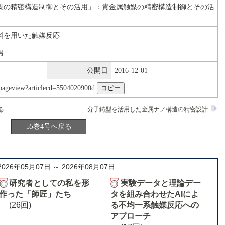
媒の精密構造制御とその活用」：貴金属触媒の精密構造制御とその活
料を用いた触媒反応
男
公開日
2016-12-01
nl/pageview?articlecd=5504020900d
高分子内包型多元金属ナノ粒子触媒による酸素酸化反応と化成品合成
分子鋳型を活用した金属ナノ構造の精密設計
55巻4号へ戻る
2026年05月07日 ～ 2026年08月07日
研究者としての私を形
実験データと理論デー
作った「師匠」たち
タを組み合わせたAIによ
(26回)
る不均一系触媒反応への
アプローチ