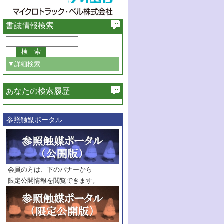
書誌情報検索
▼詳細検索
あなたの検索履歴
必ず含む
参照触媒ポータル
巻・号指定
巻
号
範囲指定
巻
号～
巻
会員の方は、下のバナーから
号
限定公開情報を閲覧できます。
触媒年鑑
年度
記事種別
マーク：
マークあり