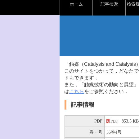
ホーム
記事検索
検索
「触媒（Catalysts and Ca
このサイトをつかって，どなたで
ドもできます．
また，「触媒技術の動向と展望」
は
こちら
をご参照ください．
記事情報
PDF
853.5 
PDF
巻・号
55巻4号