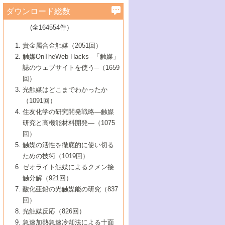
学）
7号 水素を利用する化成品合成の新潮流
6号 新しい固体酸触媒技術
5号 触媒を有効に使うための技術
ールホテル豊橋）
蔵技術の進歩
まで─
3号 メソポーラス物質の新展開
立大学）
3号 実用的ファインケミカル合成プロセス
ダウンロード総数
2号 第97回触媒討論会
1号 最近の触媒担体とその効果
▼46巻（2004年）
7号 ゼオライト合成における最近の進歩
6号 第106回触媒討論会
5号 CO
が関わる触媒・材料
B号 第111回触媒討論会（2013年・関西大
4号 錯体を利用したユニークな表面構造の
を実現する触媒
2
3号 リビング重合触媒の最近の展開
2号 第95回触媒討論会
(全164554件）
1号 部分酸化反応触媒の最前線
▼45巻（2003年）
学）
構築と機能
7号 有機分子触媒による精密有機合成
4号 バイオマス活用のための技術開発
6号 第104回触媒討論会
4号 今後の液体燃料を支える触媒技術
3号 化成品を合成するゼオライト触媒
2号 第93回触媒討論会
1号 なぜこの触媒が良いのか？
▼44巻（2002年）
貴金属合金触媒（2051回）
5号 若手会員による触媒研究の未来展望1：
8号 高機能化ポリオレフィンに向けた重合
5号 こんな物質，あんな物質―新たな触媒
7号 持続可能社会実現のための触媒および
5号 水素製造・貯蔵のための触媒技術の新
4号 水分解用光触媒材料
3号 特殊エネルギー場の触媒反応
触媒OnTheWeb Hacks─「触媒」
企業編
2号 第91回触媒討論会
触媒の最近の進展
1号 高次制御された触媒の化学
▼43巻（2001年）
の可能性―
触媒関連技術
しい展開
誌のウェブサイトを使う─（1659
5号 時間分解分光の進歩と応用
4号 生体内における金属の触媒作用
6号 第102回触媒討論会
3号 最近の自動車排ガス処理技術
2号 第89回触媒討論会
1号 グリーンケミストリーと触媒
▼42巻（2000年）
6号 第100回触媒討論会
8号 未来を拓く金属錯体
回）
6号 第98回触媒討論会
6号 第96回触媒討論会
5号 ファインケミカルズの展開に寄与する
7号 触媒・化学反応における計算化学の進
4号 触媒研究の現状と将来─第90回触媒討論
3号 触媒を利用した電気化学の新展開
2号 第87回触媒討論会特集号
1号 触媒反応工学の明日を拓く
▼41巻（1999年）
7号 『結晶の化学』を活かした触媒研究
光触媒はどこまでわかったか
7号 基礎化学品製造の触媒技術
触媒
歩
会Aから
7号 未来型金属錯体触媒開発への展望
4号 ナノ材料の調製と機能化
（1091回）
3号 生体触媒とバイオプロセス
2号 第85回触媒討論会
8号 イオン液体の応用
1号 孔、穴、あな?-特異な空間とその利用-
▼40巻（1998年）
8号 多機能型リアクター
6号 第94回触媒討論会
8号 若手研究者による触媒研究の未来展望
5号 基礎化学品製造の触媒技術
8号 超臨界流体を用いた化学プロセスの新
住友化学の研究開発戦略―触媒
5号 こんな触媒が欲しい
4号 水素製造・利用の触媒化学
3号 反応ダイナミクス
2号 第83回触媒討論会
1号 創立40周年記念・触媒化学この10年の
▼39巻（1997年）
2：大学・研究所編
展開
研究と高機能材料開発―（1075
7号 サブナノレベルでみた新しい表面現象
6号 第92回触媒討論会
6号 第90回触媒討論会
5号 触媒研究における新しい切り口：コン
進展と21世紀への提言/創立40周年記念・触
4号 超臨界流体の触媒反応への応用
3号 均一系触媒反応最前線
1号 均一系と不均一系触媒反応-その特徴と
回）
▼38巻（1996年）
8号 オレフィン重合触媒の新たな展
7号 基礎化学品製造の触媒技術
ビナトリアルケミストリー
媒学会この10年の歩みとこれから/創立40周
7号 触媒研究と学術雑誌/情報
5号 触媒のおもしろさをどのように伝える
接点
触媒の活性を徹底的に使い切る
4号 実用炭素材料の新展開
1号 触媒の構造と触媒作用/C1化学を中心と
▼37巻（1995年）
年記念・記録は語る
8号 資源の循環と触媒技術
6号 第88回触媒討論会特集号
か
ための技術（1019回）
8号 若い世代からみた触媒化学の現状と未
2号 第79回触媒討論会
5号 研究の方法論を考える
する21世紀への触媒
1号 ファインケミカルズと固体触媒
▼36巻（1994年）
2号 第81回触媒討論会
ゼオライト触媒によるクメン接
来
7号 企業における触媒研究のブレークスル
6号 第86回触媒討論会
3号 最新NO除去触媒の実用化研究
6号 第84回触媒討論会
2号 第77回触媒討論会
2号 第75回触媒討論会
触分解（921回）
1号 電気化学と触媒
▼35巻（1993年）
ー
3号 計算機触媒化学へのさそい
7号 水素化精製触媒の新しい展開
4号 新しい反応場を目指した触媒調製
7号 機能性金属材料と触媒
3号 オリンピックメダル:金・銀・銅はどん
酸化亜鉛の光触媒能の研究（837
3号 希土類を利用した触媒
2号 第73回触媒討論会
8号 この材料を触媒として使ってみません
4号 触媒劣化の制御と予測
1号 工業触媒開発マニュアル―探索から工
▼34巻（1992年）
8号 新しい反応性と機能性を目指した金属
な触媒作用を示すか
回）
5号 反応・分離技術の新しい展開
8号 触媒研究へのNMRの応用と展望
か？
業化まで
4号 触媒とリサイクル
3号 C4化学の展開
5号 最新の実用プロセスと触媒
クラスタ-化学
1号 インパクトを与えたこの研究
▼33巻（1991年）
光触媒反応（826回）
4号 触媒作用における機能の複合化
6号 第80回触媒討論会
2号 第71回触媒討論会
5号 エネルギー変換触媒
4号 《通常号》
6号 第82回触媒討論会
急速加熱急速冷却法による十面
2号 第69回触媒討論会
1号 触媒プロセス開発マニュアル―探索か
▼32巻（1990年）