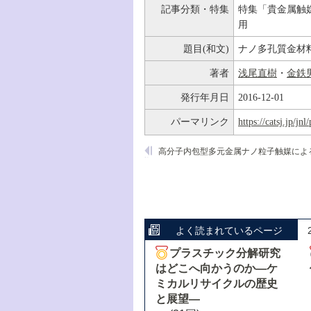
記事分類・特集
特集「貴金属触
用
題目(和文)
ナノ多孔質金材
著者
浅尾直樹
・
金鉄
発行年月日
2016-12-01
パーマリンク
https://catsj.jp/j
よく読まれているページ
プラスチック分解研究
はどこへ向かうのか―ケ
ミカルリサイクルの歴史
と展望―