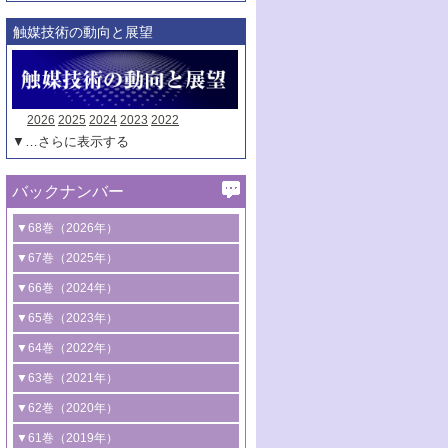
触媒技術の動向と展望
2026
2025
2024
2023
2022
▼…さらに表示する
バックナンバー
▼68巻（2026年）
1号 過酸化水素合成に関する研究動向
▼67巻（2025年）
2号 コンピューター技術により加速する
1号 CO
水素化によるグリーン燃料/グリ
▼66巻（2024年）
2
触媒開発
ーンケミカル製造
1号 低次元ナノ構造を有する触媒材料
▼65巻（2023年）
3号 有機分子変換やCO
資源化のための
2
2号 水素製造のための水分解技術に関す
2号 規制反応場を活用した固体触媒研究
1号 炭素が関わる触媒機能
▼64巻（2022年）
光触媒に関する最近の研究
る最近の研究
の新展開
2号 プラスチックケミカルリサイクルの
1号 合成ガス製造とCOを用いるケミカル
▼63巻（2021年）
B号 第137回触媒討論会（2026年）
3号 オレフィン系樹脂の精密合成に関す
3号 未踏分子変換を目指した酸化触媒プ
ための触媒技術
ズ合成の最新動向
1号 金触媒の新展開
▼62巻（2020年）
る最新技術
ロセスの最前線
3号 非酸化物系金属化合物を基盤とした
2号 化学品合成のための合金触媒開発
2号 ペロブスカイト
1号 触媒設計を拓く欠陥構造のキャラク
▼61巻（2019年）
4号 アルコール類の効率的変換を実現す
4号 シンクロトロン放射光および中性子
触媒材料の開発