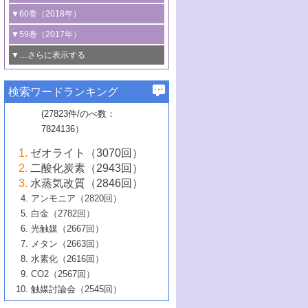
3号 CO
の排出削減および有効活用のた
タリゼーション
2
3号 特殊反応場を利用した触媒的分子変
る非貴金属触媒の研究動向
線を利用した触媒解析技術の最先端
1号 物質移動制御に着目した触媒プロセ
▼60巻（2018年）
4号 格子酸素・格子酸素欠陥を利用した
めの触媒技術
換反応
2号 機能化学品製造に資するクリーンな
ス開発
5号 ゼオライトの合成と応用における研
5号 単原子触媒
触媒反応
1号 固体酸触媒の最新の研究動向
▼59巻（2017年）
触媒的酸化反応
4号 若手による情報発信企画～とびたて
4号 多孔質材料を用いた触媒の新展開
究動向
2号 CO
フリー水素サプライチェーンに
2
6号 参照触媒委員会からのお知らせ
5号 生体触媒によるエネルギー変換反応
2号 二酸化炭素からの有用化学品合成
1号 いたるところに，触媒
▼…さらに表示する
若き触媒の研究者たち～（1）
3号 水処理のための触媒化学
5号 情報学的手法を用いた触媒開発
6号 ヘテロ接合界面
関わる触媒開発動向
B号 第133回触媒討論会（2023年）
6号 窒素とリンの循環のための触媒・機
3号 ナノ粒子・クラスター触媒の最前線
2号 機能性材料の局所構造解析のための
5号 若手による情報発信企画～とびたて
▼58巻（2016年）
4号 光触媒を用いた水分解の最新の研究
6号 カーボンニュートラルに向けた電解
B号 第135回触媒討論会（2025年）
3号 精密高分子合成に関する最近の研究
能性材料
最先端技術
検索ワードランキング
4号 60周年記念企画
若き触媒の研究者たち～（2）
動向
技術
1号 ユニークな構造の高分子を生み出す触
▼57巻（2015年）
動向
B号 第131回触媒討論会（2023年）
3号 無機分離膜材料の開発と触媒反応プ
5号 進化するゼオライト合成技術
6号 石油のノーブル・ユースを志向した
媒技術
(27823件/のべ数：
5号 次世代の触媒プロセスを支えるマイ
B号 第127回触媒討論会（2021年・オン
1号 水素キャリアにかかわる触媒技術の新
4号 バイオマス化成品製造のための触媒
▼56巻（2014年）
ロセスへの適用
触媒技術
7824136）
クロ波
6号 非貴金属系触媒における電気化学的
ライン開催(Zoom)のみ）
2号 リグニンからの化成品製造に向けた触
展開
技術
1号 特殊環境場を利用した材料合成
▼55巻（2013年）
4号 触媒研究における計算科学の利用
酸素還元反応
B号 第129回触媒討論会（2022年・京都
媒技術
6号 メタン転換技術の最新動向
ゼオライト（3070回）
2号 石油精製用触媒の最近の進展
5号 固体触媒による含窒素有機化合物変
2号 光触媒反応機構に関する最新の研究動
1号 高耐久性燃料電池システム用触媒にお
大学：オンライン・対面開催）
▼54巻（2012年）
5号 水素のふるまいを解き明かす最先端
B号 第121回触媒討論会（2018年・東京
3号 触媒研究の最先端～とびたて若き研究
二酸化炭素（2943回）
B号 第125回触媒討論会（2020年・工学
換の最前線
3号 固体酸化物形燃料電池（SOFC）におけ
向
ける新展開
研究
大学）
1号 規則性多孔体の利用技術における最近
▼53巻（2011年）
者たち～（1）
水蒸気改質（2846回）
院大学）
るアノード触媒上での燃料直接改質技術
6号 貴金属使用量低減に向けた自動車排
3号 固体高分子形燃料電池カソード触媒の
2号 リビングラジカル重合の最近の動向
6号 低級アルカンの有効利用のための触
の進歩
アンモニア（2820回）
4号 触媒研究の最先端～とびたて若き研究
1号 金属学から見る合金触媒の新展開
▼52巻（2010年）
ガス浄化触媒の開発
4号 コアシェル構造の制御による触媒機能
開発動向
媒技術
白金（2782回）
3号 天然ガスの化学工業的展開に関する触
2号 第109回触媒討論会
者たち～（2）
2号 第107回触媒討論会
の向上
1号 触媒の劣化対策と長寿命触媒開発
B号 第123回触媒討論会（2019年・大阪
▼51巻（2009年）
4号 人工光合成に向けた近年のアプローチ
光触媒（2667回）
媒技術
B号 第119回触媒討論会（2017年・首都
3号 貴金属低減技術の最新動向
5号 触媒研究の最先端～とびたて若き研究
市立大学）
3号 触媒のその場観察法の進歩（１）
5号 工業触媒およびその周辺技術の最近の
2号 第105回触媒討論会
1号 炭素材料－熱い注目を集める材料－
▼50巻（2008年）
メタン（2663回）
大学東京）
5号 未利用熱エネルギーの有効活用に貢献
4号 貴金属触媒の精密構造制御とその活用
者たち～（3）
4号 貴金属代替技術の最新動向
進歩
水素化（2616回）
4号 触媒のその場観察法の進歩（２）
3号 ナノ構造が拓く新機能
する触媒技術
2号 第103回触媒討論会
1号 触媒化学と学会のこの10年，半世紀，
▼49巻（2007年）
5号 バイオマス化成品製造のための固体触
6号 イオニクス材料と燃料電池・電解合成
5号 光触媒による物質変換反応の新展開
CO2（2567回）
6号 ナノシート
5号 不活性結合の触媒的活性化による有機
そして未来
4号 活性サイトおよびその環境の精密な設
6号 ポリオキソメタレート
3号 環境浄化用光触媒の現状と課題
媒の開発
1号 含フッ素化合物の合成と触媒
▼48巻（2006年）
の最新の研究動向
触媒討論会（2545回）
6号 グラフェン
合成
B号 第115回触媒討論会（2015年・成蹊大
計による触媒の高機能化
2号 第101回触媒討論会
B号 第113回触媒討論会（2014年・ロワジ
4号 水素社会の実現に向けた水素製造・貯
6号 ナノ空間─吸着状態解析から新機能開拓
2号 第99回触媒討論会
B号 第117回触媒討論会（2016年・大阪府
1号 固体酸触媒の最近の進歩
▼47巻（2005年）