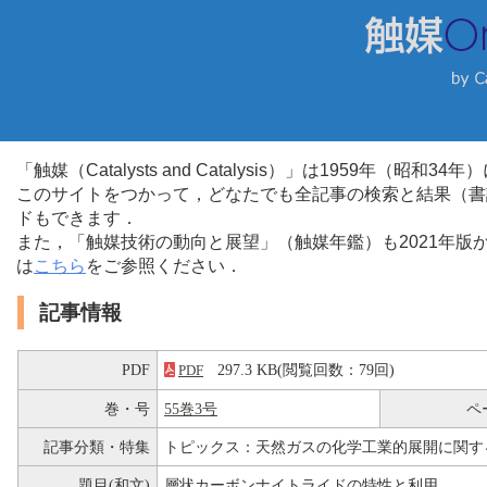
「触媒（Catalysts and Catalysis）」は1959年（昭
このサイトをつかって，どなたでも全記事の検索と結果（書
ドもできます．
また，「触媒技術の動向と展望」（触媒年鑑）も2021年
は
こちら
をご参照ください．
記事情報
PDF
297.3 KB(閲覧回数：79回)
PDF
巻・号
55巻3号
ペ
記事分類・特集
トピックス：天然ガスの化学工業的展開に関す
題目(和文)
層状カーボンナイトライドの特性と利用