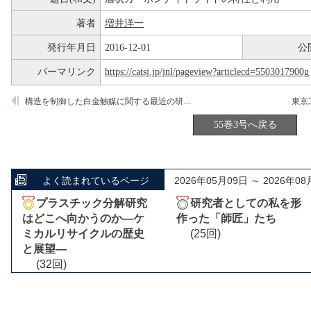
著者
増井洋一
発行年月日
2016-12-01
公
パーマリンク
https://catsj.jp/jnl/pageview?articlecd=5503017900g
構造を制御した白金触媒に関する最近の研究動向
55巻3号へ戻る
よく読まれているページ
2026年05月09日 ～ 2026年08
プラスチック分解研究
研究者としての私を形
はどこへ向かうのか―ケ
作った「師匠」たち
ミカルリサイクルの歴史
(25回)
と展望―
(32回)