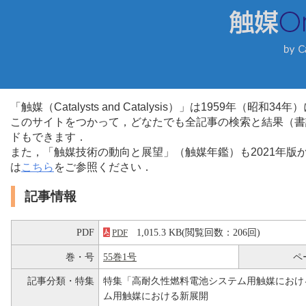
「触媒（Catalysts and Catalysis）」は1959年（昭
このサイトをつかって，どなたでも全記事の検索と結果（書
ドもできます．
また，「触媒技術の動向と展望」（触媒年鑑）も2021年
は
こちら
をご参照ください．
記事情報
PDF
1,015.3 KB(閲覧回数：206回)
PDF
巻・号
55巻1号
ペ
記事分類・特集
特集「高耐久性燃料電池システム用触媒におけ
ム用触媒における新展開