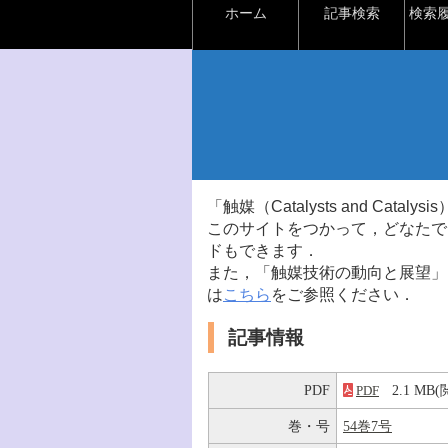
ホーム
記事検索
検索
「触媒（Catalysts and Ca
このサイトをつかって，どなたで
ドもできます．
また，「触媒技術の動向と展望」
は
こちら
をご参照ください．
記事情報
PDF
2.1 M
PDF
巻・号
54巻7号