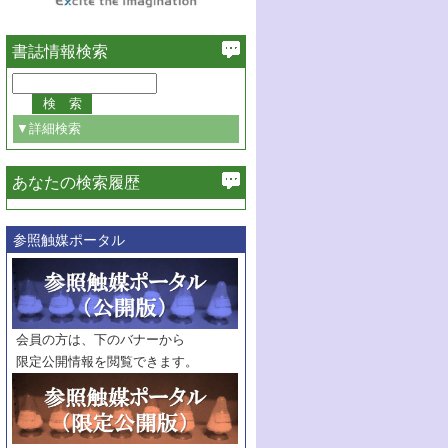
書誌情報検索
▼詳細検索
あなたの検索履歴
必ず含む
参照触媒ポータル
巻・号指定
巻
号
範囲指定
巻
号～
巻
会員の方は、下のバナーから
号
限定公開情報を閲覧できます。
触媒年鑑
年度
記事種別
マーク：
マークあり