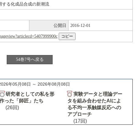
用する化成品合成の新潮流
公開日
2016-12-01
nl/pageview?articlecd=5407999900c
54巻7号へ戻る
2026年05月08日 ～ 2026年08月08日
研究者としての私を形
実験データと理論デー
作った「師匠」たち
タを組み合わせたAIによ
(26回)
る不均一系触媒反応への
アプローチ
(17回)