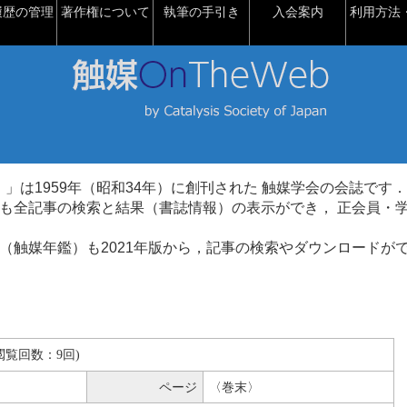
履歴の管理
著作権について
執筆の手引き
入会案内
利用方法・
talysis）」は1959年（昭和34年）に創刊された 触媒学会の会誌です．
も全記事の検索と結果（書誌情報）の表示ができ， 正会員・
（触媒年鑑）も2021年版から，記事の検索やダウンロードが
B(閲覧回数：9回)
ページ
〈巻末〉