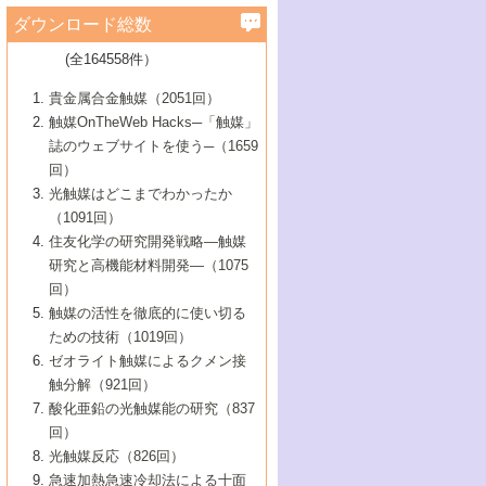
学）
7号 水素を利用する化成品合成の新潮流
6号 新しい固体酸触媒技術
5号 触媒を有効に使うための技術
ールホテル豊橋）
蔵技術の進歩
まで─
3号 メソポーラス物質の新展開
立大学）
3号 実用的ファインケミカル合成プロセス
ダウンロード総数
2号 第97回触媒討論会
1号 最近の触媒担体とその効果
▼46巻（2004年）
7号 ゼオライト合成における最近の進歩
6号 第106回触媒討論会
5号 CO
が関わる触媒・材料
B号 第111回触媒討論会（2013年・関西大
4号 錯体を利用したユニークな表面構造の
を実現する触媒
2
3号 リビング重合触媒の最近の展開
2号 第95回触媒討論会
(全164558件）
1号 部分酸化反応触媒の最前線
▼45巻（2003年）
学）
構築と機能
7号 有機分子触媒による精密有機合成
4号 バイオマス活用のための技術開発
6号 第104回触媒討論会
4号 今後の液体燃料を支える触媒技術
3号 化成品を合成するゼオライト触媒
2号 第93回触媒討論会
1号 なぜこの触媒が良いのか？
▼44巻（2002年）
貴金属合金触媒（2051回）
5号 若手会員による触媒研究の未来展望1：
8号 高機能化ポリオレフィンに向けた重合
5号 こんな物質，あんな物質―新たな触媒
7号 持続可能社会実現のための触媒および
5号 水素製造・貯蔵のための触媒技術の新
4号 水分解用光触媒材料
3号 特殊エネルギー場の触媒反応
触媒OnTheWeb Hacks─「触媒」
企業編
2号 第91回触媒討論会
触媒の最近の進展
1号 高次制御された触媒の化学
▼43巻（2001年）
の可能性―
触媒関連技術
しい展開
誌のウェブサイトを使う─（1659
5号 時間分解分光の進歩と応用
4号 生体内における金属の触媒作用
6号 第102回触媒討論会
3号 最近の自動車排ガス処理技術
2号 第89回触媒討論会
1号 グリーンケミストリーと触媒
▼42巻（2000年）
6号 第100回触媒討論会
8号 未来を拓く金属錯体
回）
6号 第98回触媒討論会
6号 第96回触媒討論会
5号 ファインケミカルズの展開に寄与する
7号 触媒・化学反応における計算化学の進
4号 触媒研究の現状と将来─第90回触媒討論
3号 触媒を利用した電気化学の新展開
2号 第87回触媒討論会特集号
1号 触媒反応工学の明日を拓く
▼41巻（1999年）
7号 『結晶の化学』を活かした触媒研究
光触媒はどこまでわかったか
7号 基礎化学品製造の触媒技術
触媒
歩
会Aから
7号 未来型金属錯体触媒開発への展望
4号 ナノ材料の調製と機能化
（1091回）
3号 生体触媒とバイオプロセス
2号 第85回触媒討論会
8号 イオン液体の応用
1号 孔、穴、あな?-特異な空間とその利用-
▼40巻（1998年）
8号 多機能型リアクター
6号 第94回触媒討論会
8号 若手研究者による触媒研究の未来展望
5号 基礎化学品製造の触媒技術
8号 超臨界流体を用いた化学プロセスの新
住友化学の研究開発戦略―触媒
5号 こんな触媒が欲しい
4号 水素製造・利用の触媒化学
3号 反応ダイナミクス
2号 第83回触媒討論会
1号 創立40周年記念・触媒化学この10年の
▼39巻（1997年）
2：大学・研究所編
展開
研究と高機能材料開発―（1075
7号 サブナノレベルでみた新しい表面現象
6号 第92回触媒討論会
6号 第90回触媒討論会
5号 触媒研究における新しい切り口：コン
進展と21世紀への提言/創立40周年記念・触
4号 超臨界流体の触媒反応への応用
3号 均一系触媒反応最前線
1号 均一系と不均一系触媒反応-その特徴と
回）
▼38巻（1996年）
8号 オレフィン重合触媒の新たな展
7号 基礎化学品製造の触媒技術
ビナトリアルケミストリー
媒学会この10年の歩みとこれから/創立40周
7号 触媒研究と学術雑誌/情報
5号 触媒のおもしろさをどのように伝える
接点
触媒の活性を徹底的に使い切る
4号 実用炭素材料の新展開
1号 触媒の構造と触媒作用/C1化学を中心と
▼37巻（1995年）
年記念・記録は語る
8号 資源の循環と触媒技術
6号 第88回触媒討論会特集号
か
ための技術（1019回）
8号 若い世代からみた触媒化学の現状と未
2号 第79回触媒討論会
5号 研究の方法論を考える
する21世紀への触媒
1号 ファインケミカルズと固体触媒
▼36巻（1994年）
2号 第81回触媒討論会
ゼオライト触媒によるクメン接
来
7号 企業における触媒研究のブレークスル
6号 第86回触媒討論会
3号 最新NO除去触媒の実用化研究
6号 第84回触媒討論会
2号 第77回触媒討論会
2号 第75回触媒討論会
触分解（921回）
1号 電気化学と触媒
▼35巻（1993年）
ー
3号 計算機触媒化学へのさそい
7号 水素化精製触媒の新しい展開
4号 新しい反応場を目指した触媒調製
7号 機能性金属材料と触媒
3号 オリンピックメダル:金・銀・銅はどん
酸化亜鉛の光触媒能の研究（837
3号 希土類を利用した触媒
2号 第73回触媒討論会
8号 この材料を触媒として使ってみません
4号 触媒劣化の制御と予測
1号 工業触媒開発マニュアル―探索から工
▼34巻（1992年）
8号 新しい反応性と機能性を目指した金属
な触媒作用を示すか
回）
5号 反応・分離技術の新しい展開
8号 触媒研究へのNMRの応用と展望
か？
業化まで
4号 触媒とリサイクル
3号 C4化学の展開
5号 最新の実用プロセスと触媒
クラスタ-化学
1号 インパクトを与えたこの研究
▼33巻（1991年）
光触媒反応（826回）
4号 触媒作用における機能の複合化
6号 第80回触媒討論会
2号 第71回触媒討論会
5号 エネルギー変換触媒
4号 《通常号》
6号 第82回触媒討論会
急速加熱急速冷却法による十面
2号 第69回触媒討論会
1号 触媒プロセス開発マニュアル―探索か
▼32巻（1990年）