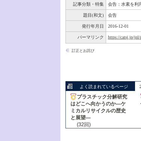
記事分類・特集
会告：水素を利
題目(和文)
会告
発行年月日
2016-12-01
パーマリンク
https://catsj.jp/j
訂正とお詫び
よく読まれているページ
プラスチック分解研究
はどこへ向かうのか―ケ
ミカルリサイクルの歴史
と展望―
(32回)