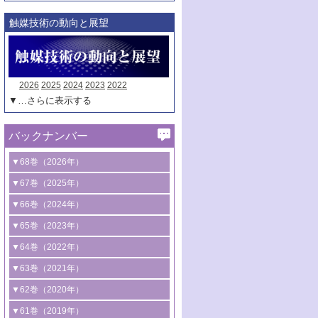
触媒技術の動向と展望
2026
2025
2024
2023
2022
▼…さらに表示する
バックナンバー
▼68巻（2026年）
1号 過酸化水素合成に関する研究動向
▼67巻（2025年）
2号 コンピューター技術により加速する
1号 CO
水素化によるグリーン燃料/グリ
▼66巻（2024年）
2
触媒開発
ーンケミカル製造
1号 低次元ナノ構造を有する触媒材料
▼65巻（2023年）
3号 有機分子変換やCO
資源化のための
2
2号 水素製造のための水分解技術に関す
2号 規制反応場を活用した固体触媒研究
1号 炭素が関わる触媒機能
▼64巻（2022年）
光触媒に関する最近の研究
る最近の研究
の新展開
2号 プラスチックケミカルリサイクルの
1号 合成ガス製造とCOを用いるケミカル
▼63巻（2021年）
B号 第137回触媒討論会（2026年）
3号 オレフィン系樹脂の精密合成に関す
3号 未踏分子変換を目指した酸化触媒プ
ための触媒技術
ズ合成の最新動向
1号 金触媒の新展開
▼62巻（2020年）
る最新技術
ロセスの最前線
3号 非酸化物系金属化合物を基盤とした
2号 化学品合成のための合金触媒開発
2号 ペロブスカイト
1号 触媒設計を拓く欠陥構造のキャラク
▼61巻（2019年）
4号 アルコール類の効率的変換を実現す
4号 シンクロトロン放射光および中性子
触媒材料の開発