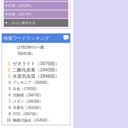
3号 CO
の排出削減および有効活用のた
タリゼーション
2
3号 特殊反応場を利用した触媒的分子変
る非貴金属触媒の研究動向
線を利用した触媒解析技術の最先端
1号 物質移動制御に着目した触媒プロセ
▼60巻（2018年）
4号 格子酸素・格子酸素欠陥を利用した
めの触媒技術
換反応
2号 機能化学品製造に資するクリーンな
ス開発
5号 ゼオライトの合成と応用における研
5号 単原子触媒
触媒反応
1号 固体酸触媒の最新の研究動向
▼59巻（2017年）
触媒的酸化反応
4号 若手による情報発信企画～とびたて
4号 多孔質材料を用いた触媒の新展開
究動向
2号 CO
フリー水素サプライチェーンに
2
6号 参照触媒委員会からのお知らせ
5号 生体触媒によるエネルギー変換反応
2号 二酸化炭素からの有用化学品合成
1号 いたるところに，触媒
▼…さらに表示する
若き触媒の研究者たち～（1）
3号 水処理のための触媒化学
5号 情報学的手法を用いた触媒開発
6号 ヘテロ接合界面
関わる触媒開発動向
B号 第133回触媒討論会（2023年）
6号 窒素とリンの循環のための触媒・機
3号 ナノ粒子・クラスター触媒の最前線
2号 機能性材料の局所構造解析のための
5号 若手による情報発信企画～とびたて
▼58巻（2016年）
4号 光触媒を用いた水分解の最新の研究
6号 カーボンニュートラルに向けた電解
B号 第135回触媒討論会（2025年）
3号 精密高分子合成に関する最近の研究
能性材料
最先端技術
検索ワードランキング
4号 60周年記念企画
若き触媒の研究者たち～（2）
動向
技術
1号 ユニークな構造の高分子を生み出す触
▼57巻（2015年）
動向
B号 第131回触媒討論会（2023年）
3号 無機分離膜材料の開発と触媒反応プ
5号 進化するゼオライト合成技術
6号 石油のノーブル・ユースを志向した
媒技術
(27823件/のべ数：
5号 次世代の触媒プロセスを支えるマイ
B号 第127回触媒討論会（2021年・オン
1号 水素キャリアにかかわる触媒技術の新
4号 バイオマス化成品製造のための触媒
▼56巻（2014年）
ロセスへの適用
触媒技術
7824136）
クロ波
6号 非貴金属系触媒における電気化学的
ライン開催(Zoom)のみ）
2号 リグニンからの化成品製造に向けた触
展開
技術
1号 特殊環境場を利用した材料合成
▼55巻（2013年）
4号 触媒研究における計算科学の利用
酸素還元反応
B号 第129回触媒討論会（2022年・京都
媒技術
6号 メタン転換技術の最新動向
ゼオライト（3070回）
2号 石油精製用触媒の最近の進展
5号 固体触媒による含窒素有機化合物変
2号 光触媒反応機構に関する最新の研究動
1号 高耐久性燃料電池システム用触媒にお
大学：オンライン・対面開催）
▼54巻（2012年）
5号 水素のふるまいを解き明かす最先端
B号 第121回触媒討論会（2018年・東京
3号 触媒研究の最先端～とびたて若き研究
二酸化炭素（2943回）
B号 第125回触媒討論会（2020年・工学
換の最前線
3号 固体酸化物形燃料電池（SOFC）におけ
向
ける新展開
研究
大学）
1号 規則性多孔体の利用技術における最近
▼53巻（2011年）
者たち～（1）
水蒸気改質（2846回）
院大学）
るアノード触媒上での燃料直接改質技術
6号 貴金属使用量低減に向けた自動車排
3号 固体高分子形燃料電池カソード触媒の
2号 リビングラジカル重合の最近の動向
6号 低級アルカンの有効利用のための触
の進歩
アンモニア（2820回）
4号 触媒研究の最先端～とびたて若き研究
1号 金属学から見る合金触媒の新展開
▼52巻（2010年）
ガス浄化触媒の開発
4号 コアシェル構造の制御による触媒機能
開発動向
媒技術
白金（2782回）
3号 天然ガスの化学工業的展開に関する触
2号 第109回触媒討論会
者たち～（2）
2号 第107回触媒討論会
の向上
1号 触媒の劣化対策と長寿命触媒開発
B号 第123回触媒討論会（2019年・大阪
▼51巻（2009年）
4号 人工光合成に向けた近年のアプローチ
光触媒（2667回）
媒技術
B号 第119回触媒討論会（2017年・首都
3号 貴金属低減技術の最新動向
5号 触媒研究の最先端～とびたて若き研究
市立大学）
3号 触媒のその場観察法の進歩（１）
5号 工業触媒およびその周辺技術の最近の
2号 第105回触媒討論会
1号 炭素材料－熱い注目を集める材料－
▼50巻（2008年）
メタン（2663回）
大学東京）
5号 未利用熱エネルギーの有効活用に貢献
4号 貴金属触媒の精密構造制御とその活用
者たち～（3）
4号 貴金属代替技術の最新動向
進歩
水素化（2616回）
4号 触媒のその場観察法の進歩（２）
3号 ナノ構造が拓く新機能
する触媒技術
2号 第103回触媒討論会
1号 触媒化学と学会のこの10年，半世紀，
▼49巻（2007年）
5号 バイオマス化成品製造のための固体触
6号 イオニクス材料と燃料電池・電解合成
5号 光触媒による物質変換反応の新展開
CO2（2567回）
6号 ナノシート
5号 不活性結合の触媒的活性化による有機
そして未来
4号 活性サイトおよびその環境の精密な設
6号 ポリオキソメタレート
3号 環境浄化用光触媒の現状と課題
媒の開発
1号 含フッ素化合物の合成と触媒
▼48巻（2006年）
の最新の研究動向
触媒討論会（2545回）
6号 グラフェン
合成
B号 第115回触媒討論会（2015年・成蹊大
計による触媒の高機能化
2号 第101回触媒討論会
B号 第113回触媒討論会（2014年・ロワジ
4号 水素社会の実現に向けた水素製造・貯
6号 ナノ空間─吸着状態解析から新機能開拓
2号 第99回触媒討論会
B号 第117回触媒討論会（2016年・大阪府
1号 固体酸触媒の最近の進歩
▼47巻（2005年）