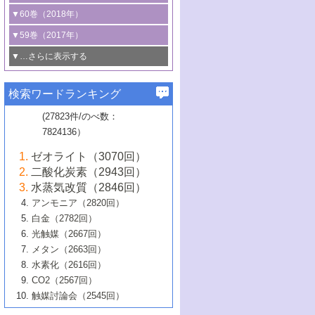
3号 CO
の排出削減および有効活用のた
タリゼーション
2
3号 特殊反応場を利用した触媒的分子変
る非貴金属触媒の研究動向
線を利用した触媒解析技術の最先端
1号 物質移動制御に着目した触媒プロセ
▼60巻（2018年）
4号 格子酸素・格子酸素欠陥を利用した
めの触媒技術
換反応
2号 機能化学品製造に資するクリーンな
ス開発
5号 ゼオライトの合成と応用における研
5号 単原子触媒
触媒反応
1号 固体酸触媒の最新の研究動向
▼59巻（2017年）
触媒的酸化反応
4号 若手による情報発信企画～とびたて
4号 多孔質材料を用いた触媒の新展開
究動向
2号 CO
フリー水素サプライチェーンに
2
6号 参照触媒委員会からのお知らせ
5号 生体触媒によるエネルギー変換反応
2号 二酸化炭素からの有用化学品合成
1号 いたるところに，触媒
▼…さらに表示する
若き触媒の研究者たち～（1）
3号 水処理のための触媒化学
5号 情報学的手法を用いた触媒開発
6号 ヘテロ接合界面
関わる触媒開発動向
B号 第133回触媒討論会（2023年）
6号 窒素とリンの循環のための触媒・機
3号 ナノ粒子・クラスター触媒の最前線
2号 機能性材料の局所構造解析のための
5号 若手による情報発信企画～とびたて
▼58巻（2016年）
4号 光触媒を用いた水分解の最新の研究
6号 カーボンニュートラルに向けた電解
B号 第135回触媒討論会（2025年）
3号 精密高分子合成に関する最近の研究
能性材料
最先端技術
検索ワードランキング
4号 60周年記念企画
若き触媒の研究者たち～（2）
動向
技術
1号 ユニークな構造の高分子を生み出す触
▼57巻（2015年）
動向
B号 第131回触媒討論会（2023年）
3号 無機分離膜材料の開発と触媒反応プ
5号 進化するゼオライト合成技術
6号 石油のノーブル・ユースを志向した
媒技術
(27823件/のべ数：
5号 次世代の触媒プロセスを支えるマイ
B号 第127回触媒討論会（2021年・オン
1号 水素キャリアにかかわる触媒技術の新
4号 バイオマス化成品製造のための触媒
▼56巻（2014年）
ロセスへの適用
触媒技術
7824136）
クロ波
6号 非貴金属系触媒における電気化学的
ライン開催(Zoom)のみ）
2号 リグニンからの化成品製造に向けた触
展開
技術
1号 特殊環境場を利用した材料合成
▼55巻（2013年）
4号 触媒研究における計算科学の利用
酸素還元反応
B号 第129回触媒討論会（2022年・京都
媒技術
6号 メタン転換技術の最新動向
ゼオライト（3070回）
2号 石油精製用触媒の最近の進展
5号 固体触媒による含窒素有機化合物変
2号 光触媒反応機構に関する最新の研究動
1号 高耐久性燃料電池システム用触媒にお
大学：オンライン・対面開催）
▼54巻（2012年）
5号 水素のふるまいを解き明かす最先端
B号 第121回触媒討論会（2018年・東京
3号 触媒研究の最先端～とびたて若き研究
二酸化炭素（2943回）
B号 第125回触媒討論会（2020年・工学
換の最前線
3号 固体酸化物形燃料電池（SOFC）におけ
向
ける新展開
研究
大学）
1号 規則性多孔体の利用技術における最近
▼53巻（2011年）
者たち～（1）
水蒸気改質（2846回）
院大学）
るアノード触媒上での燃料直接改質技術
6号 貴金属使用量低減に向けた自動車排
3号 固体高分子形燃料電池カソード触媒の
2号 リビングラジカル重合の最近の動向
6号 低級アルカンの有効利用のための触
の進歩
アンモニア（2820回）
4号 触媒研究の最先端～とびたて若き研究
1号 金属学から見る合金触媒の新展開
▼52巻（2010年）
ガス浄化触媒の開発
4号 コアシェル構造の制御による触媒機能
開発動向
媒技術
白金（2782回）
3号 天然ガスの化学工業的展開に関する触
2号 第109回触媒討論会
者たち～（2）
2号 第107回触媒討論会
の向上
1号 触媒の劣化対策と長寿命触媒開発
B号 第123回触媒討論会（2019年・大阪
▼51巻（2009年）
4号 人工光合成に向けた近年のアプローチ
光触媒（2667回）
媒技術
B号 第119回触媒討論会（2017年・首都
3号 貴金属低減技術の最新動向
5号 触媒研究の最先端～とびたて若き研究
市立大学）
3号 触媒のその場観察法の進歩（１）
5号 工業触媒およびその周辺技術の最近の
2号 第105回触媒討論会
1号 炭素材料－熱い注目を集める材料－
▼50巻（2008年）
メタン（2663回）
大学東京）
5号 未利用熱エネルギーの有効活用に貢献
4号 貴金属触媒の精密構造制御とその活用
者たち～（3）
4号 貴金属代替技術の最新動向
進歩
水素化（2616回）
4号 触媒のその場観察法の進歩（２）
3号 ナノ構造が拓く新機能
する触媒技術
2号 第103回触媒討論会
1号 触媒化学と学会のこの10年，半世紀，
▼49巻（2007年）
5号 バイオマス化成品製造のための固体触
6号 イオニクス材料と燃料電池・電解合成
5号 光触媒による物質変換反応の新展開
CO2（2567回）
6号 ナノシート
5号 不活性結合の触媒的活性化による有機
そして未来
4号 活性サイトおよびその環境の精密な設
6号 ポリオキソメタレート
3号 環境浄化用光触媒の現状と課題
媒の開発
1号 含フッ素化合物の合成と触媒
▼48巻（2006年）
の最新の研究動向
触媒討論会（2545回）
6号 グラフェン
合成
B号 第115回触媒討論会（2015年・成蹊大
計による触媒の高機能化
2号 第101回触媒討論会
B号 第113回触媒討論会（2014年・ロワジ
4号 水素社会の実現に向けた水素製造・貯
6号 ナノ空間─吸着状態解析から新機能開拓
2号 第99回触媒討論会
B号 第117回触媒討論会（2016年・大阪府
1号 固体酸触媒の最近の進歩
▼47巻（2005年）