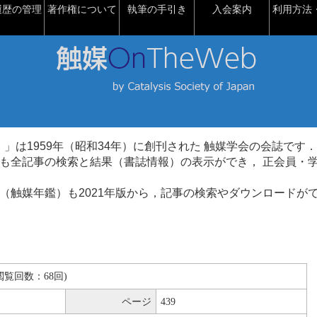
履歴の管理
著作権について
執筆の手引き
入会案内
利用方法・
talysis）」は1959年（昭和34年）に創刊された 触媒学会の会誌です．
も全記事の検索と結果（書誌情報）の表示ができ， 正会員・
（触媒年鑑）も2021年版から，記事の検索やダウンロードが
B(閲覧回数：68回)
ページ
439