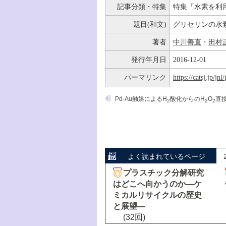
記事分類・特集
特集「水素を利
題目(和文)
グリセリンの水素
著者
中川善直
・
田村
発行年月日
2016-12-01
パーマリンク
https://catsj.jp/j
Pd-Au触媒によるH
酸化からのH
O
直接合
2
2
2
よく読まれているページ
プラスチック分解研究
はどこへ向かうのか―ケ
ミカルリサイクルの歴史
と展望―
(32回)