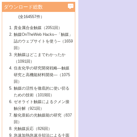
学）
7号 水素を利用する化成品合成の新潮流
6号 新しい固体酸触媒技術
5号 触媒を有効に使うための技術
ールホテル豊橋）
蔵技術の進歩
まで─
3号 メソポーラス物質の新展開
立大学）
3号 実用的ファインケミカル合成プロセス
ダウンロード総数
2号 第97回触媒討論会
1号 最近の触媒担体とその効果
▼46巻（2004年）
7号 ゼオライト合成における最近の進歩
6号 第106回触媒討論会
5号 CO
が関わる触媒・材料
B号 第111回触媒討論会（2013年・関西大
4号 錯体を利用したユニークな表面構造の
を実現する触媒
2
3号 リビング重合触媒の最近の展開
2号 第95回触媒討論会
(全164557件）
1号 部分酸化反応触媒の最前線
▼45巻（2003年）
学）
構築と機能
7号 有機分子触媒による精密有機合成
4号 バイオマス活用のための技術開発
6号 第104回触媒討論会
4号 今後の液体燃料を支える触媒技術
3号 化成品を合成するゼオライト触媒
2号 第93回触媒討論会
1号 なぜこの触媒が良いのか？
▼44巻（2002年）
貴金属合金触媒（2051回）
5号 若手会員による触媒研究の未来展望1：
8号 高機能化ポリオレフィンに向けた重合
5号 こんな物質，あんな物質―新たな触媒
7号 持続可能社会実現のための触媒および
5号 水素製造・貯蔵のための触媒技術の新
4号 水分解用光触媒材料
3号 特殊エネルギー場の触媒反応
触媒OnTheWeb Hacks─「触媒」
企業編
2号 第91回触媒討論会
触媒の最近の進展
1号 高次制御された触媒の化学
▼43巻（2001年）
の可能性―
触媒関連技術
しい展開
誌のウェブサイトを使う─（1659
5号 時間分解分光の進歩と応用
4号 生体内における金属の触媒作用
6号 第102回触媒討論会
3号 最近の自動車排ガス処理技術
2号 第89回触媒討論会
1号 グリーンケミストリーと触媒
▼42巻（2000年）
6号 第100回触媒討論会
8号 未来を拓く金属錯体
回）
6号 第98回触媒討論会
6号 第96回触媒討論会
5号 ファインケミカルズの展開に寄与する
7号 触媒・化学反応における計算化学の進
4号 触媒研究の現状と将来─第90回触媒討論
3号 触媒を利用した電気化学の新展開
2号 第87回触媒討論会特集号
1号 触媒反応工学の明日を拓く
▼41巻（1999年）
7号 『結晶の化学』を活かした触媒研究
光触媒はどこまでわかったか
7号 基礎化学品製造の触媒技術
触媒
歩
会Aから
7号 未来型金属錯体触媒開発への展望
4号 ナノ材料の調製と機能化
（1091回）
3号 生体触媒とバイオプロセス
2号 第85回触媒討論会
8号 イオン液体の応用
1号 孔、穴、あな?-特異な空間とその利用-
▼40巻（1998年）
8号 多機能型リアクター
6号 第94回触媒討論会
8号 若手研究者による触媒研究の未来展望
5号 基礎化学品製造の触媒技術
8号 超臨界流体を用いた化学プロセスの新
住友化学の研究開発戦略―触媒
5号 こんな触媒が欲しい
4号 水素製造・利用の触媒化学
3号 反応ダイナミクス
2号 第83回触媒討論会
1号 創立40周年記念・触媒化学この10年の
▼39巻（1997年）
2：大学・研究所編
展開
研究と高機能材料開発―（1075
7号 サブナノレベルでみた新しい表面現象
6号 第92回触媒討論会
6号 第90回触媒討論会
5号 触媒研究における新しい切り口：コン
進展と21世紀への提言/創立40周年記念・触
4号 超臨界流体の触媒反応への応用
3号 均一系触媒反応最前線
1号 均一系と不均一系触媒反応-その特徴と
回）
▼38巻（1996年）
8号 オレフィン重合触媒の新たな展
7号 基礎化学品製造の触媒技術
ビナトリアルケミストリー
媒学会この10年の歩みとこれから/創立40周
7号 触媒研究と学術雑誌/情報
5号 触媒のおもしろさをどのように伝える
接点
触媒の活性を徹底的に使い切る
4号 実用炭素材料の新展開
1号 触媒の構造と触媒作用/C1化学を中心と
▼37巻（1995年）
年記念・記録は語る
8号 資源の循環と触媒技術
6号 第88回触媒討論会特集号
か
ための技術（1019回）
8号 若い世代からみた触媒化学の現状と未
2号 第79回触媒討論会
5号 研究の方法論を考える
する21世紀への触媒
1号 ファインケミカルズと固体触媒
▼36巻（1994年）
2号 第81回触媒討論会
ゼオライト触媒によるクメン接
来
7号 企業における触媒研究のブレークスル
6号 第86回触媒討論会
3号 最新NO除去触媒の実用化研究
6号 第84回触媒討論会
2号 第77回触媒討論会
2号 第75回触媒討論会
触分解（921回）
1号 電気化学と触媒
▼35巻（1993年）
ー
3号 計算機触媒化学へのさそい
7号 水素化精製触媒の新しい展開
4号 新しい反応場を目指した触媒調製
7号 機能性金属材料と触媒
3号 オリンピックメダル:金・銀・銅はどん
酸化亜鉛の光触媒能の研究（837
3号 希土類を利用した触媒
2号 第73回触媒討論会
8号 この材料を触媒として使ってみません
4号 触媒劣化の制御と予測
1号 工業触媒開発マニュアル―探索から工
▼34巻（1992年）
8号 新しい反応性と機能性を目指した金属
な触媒作用を示すか
回）
5号 反応・分離技術の新しい展開
8号 触媒研究へのNMRの応用と展望
か？
業化まで
4号 触媒とリサイクル
3号 C4化学の展開
5号 最新の実用プロセスと触媒
クラスタ-化学
1号 インパクトを与えたこの研究
▼33巻（1991年）
光触媒反応（826回）
4号 触媒作用における機能の複合化
6号 第80回触媒討論会
2号 第71回触媒討論会
5号 エネルギー変換触媒
4号 《通常号》
6号 第82回触媒討論会
急速加熱急速冷却法による十面
2号 第69回触媒討論会
1号 触媒プロセス開発マニュアル―探索か
▼32巻（1990年）