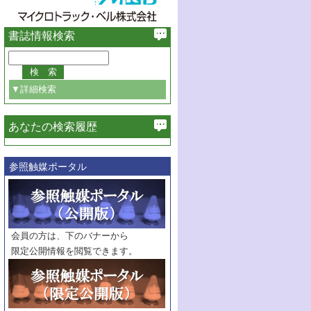
書誌情報検索
▼詳細検索
あなたの検索履歴
必ず含む
参照触媒ポータル
巻・号指定
巻
号
範囲指定
巻
号～
巻
会員の方は、下のバナーから
号
限定公開情報を閲覧できます。
触媒年鑑
年度
記事種別
マーク：
マークあり