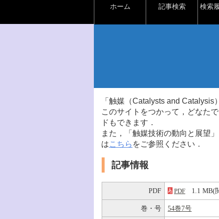
ホーム
記事検索
検索
「触媒（Catalysts and Ca
このサイトをつかって，どなたで
ドもできます．
また，「触媒技術の動向と展望」
は
こちら
をご参照ください．
記事情報
PDF
1.1 M
PDF
巻・号
54巻7号