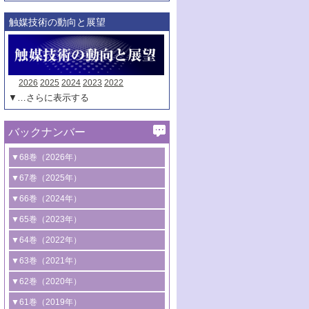
触媒技術の動向と展望
2026
2025
2024
2023
2022
▼…さらに表示する
バックナンバー
▼68巻（2026年）
1号 過酸化水素合成に関する研究動向
▼67巻（2025年）
2号 コンピューター技術により加速する
1号 CO
水素化によるグリーン燃料/グリ
▼66巻（2024年）
2
触媒開発
ーンケミカル製造
1号 低次元ナノ構造を有する触媒材料
▼65巻（2023年）
3号 有機分子変換やCO
資源化のための
2
2号 水素製造のための水分解技術に関す
2号 規制反応場を活用した固体触媒研究
1号 炭素が関わる触媒機能
▼64巻（2022年）
光触媒に関する最近の研究
る最近の研究
の新展開
2号 プラスチックケミカルリサイクルの
1号 合成ガス製造とCOを用いるケミカル
▼63巻（2021年）
B号 第137回触媒討論会（2026年）
3号 オレフィン系樹脂の精密合成に関す
3号 未踏分子変換を目指した酸化触媒プ
ための触媒技術
ズ合成の最新動向
1号 金触媒の新展開
▼62巻（2020年）
る最新技術
ロセスの最前線
3号 非酸化物系金属化合物を基盤とした
2号 化学品合成のための合金触媒開発
2号 ペロブスカイト
1号 触媒設計を拓く欠陥構造のキャラク
▼61巻（2019年）
4号 アルコール類の効率的変換を実現す
4号 シンクロトロン放射光および中性子
触媒材料の開発