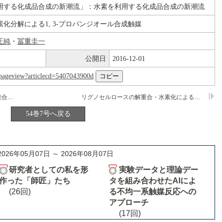
用する化成品合成の新潮流」：水素を利用する化成品合成の新潮流
化分解による1, 3-プロパンジオール合成触媒
正純
・
冨重圭一
公開日
2016-12-01
nl/pageview?articlecd=5407043900d
成反応
リグノセルロースの解重合・水素化による化学品合成
54巻7号へ戻る
2026年05月07日 ～ 2026年08月07日
研究者としての私を形
実験データと理論デー
作った「師匠」たち
タを組み合わせたAIによ
(26回)
る不均一系触媒反応への
アプローチ
(17回)