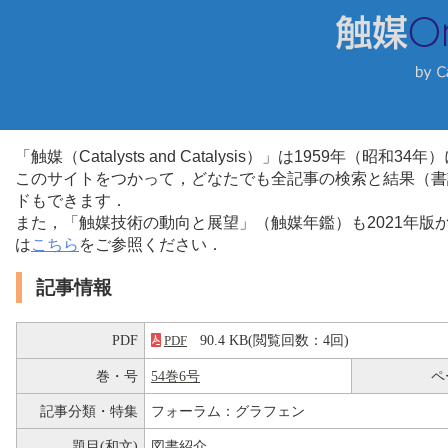
「触媒（Catalysts and Catalysis）」は1959年（昭
このサイトをつかって，どなたでも全記事の検索と結果（書
ドもできます．
また，「触媒技術の動向と展望」（触媒年鑑）も2021年
は
こちら
をご参照ください．
記事情報
PDF
90.4 KB(閲覧回数：4回)
PDF
巻・号
54巻6号
ペ
記事分類・特集
フォーラム：グラフェン
題目(和文)
図書紹介