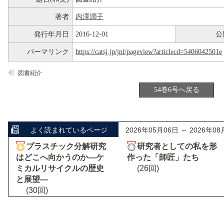
著者
内澤潤子
発行年月日
2016-12-01
公
パーマリンク
https://catsj.jp/jnl/pageview?articlecd=5406042501e
図書紹介
54巻6号へ戻る
よく読まれているページ
2026年05月06日 ～ 2026年08
プラスチック分解研究
研究者としての私を形
はどこへ向かうのか―ケ
作った「師匠」たち
ミカルリサイクルの歴史
(26回)
と展望―
(30回)