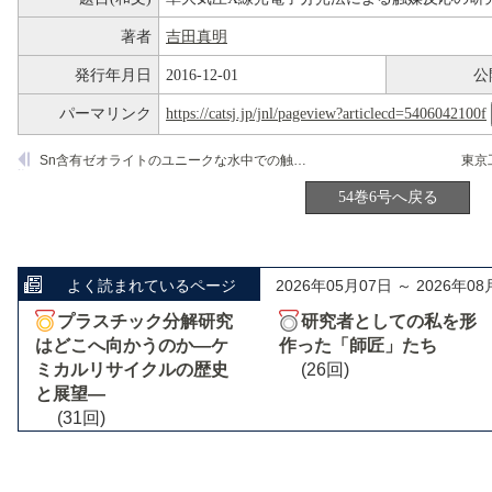
著者
吉田真明
発行年月日
2016-12-01
公
パーマリンク
https://catsj.jp/jnl/pageview?articlecd=5406042100f
Sn含有ゼオライトのユニークな水中での触媒作用
54巻6号へ戻る
よく読まれているページ
2026年05月07日 ～ 2026年08
プラスチック分解研究
研究者としての私を形
はどこへ向かうのか―ケ
作った「師匠」たち
ミカルリサイクルの歴史
(26回)
と展望―
(31回)