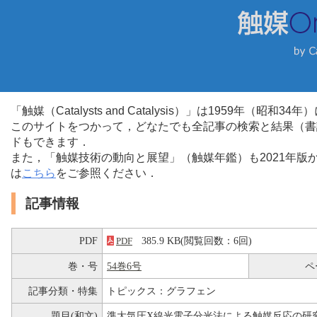
「触媒（Catalysts and Catalysis）」は1959年（昭
このサイトをつかって，どなたでも全記事の検索と結果（書
ドもできます．
また，「触媒技術の動向と展望」（触媒年鑑）も2021年
は
こちら
をご参照ください．
記事情報
PDF
385.9 KB(閲覧回数：6回)
PDF
巻・号
54巻6号
ペ
記事分類・特集
トピックス：グラフェン
題目(和文)
準大気圧X線光電子分光法による触媒反応の研