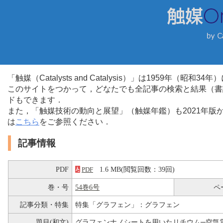
「触媒（Catalysts and Catalysis）」は1959年（昭
このサイトをつかって，どなたでも全記事の検索と結果（書
ドもできます．
また，「触媒技術の動向と展望」（触媒年鑑）も2021年
は
こちら
をご参照ください．
記事情報
PDF
1.6 MB(閲覧回数：39回)
PDF
巻・号
54巻6号
ペ
記事分類・特集
特集「グラフェン」：グラフェン
題目(和文)
グラフェンナノシートを用いたリチウム─空気