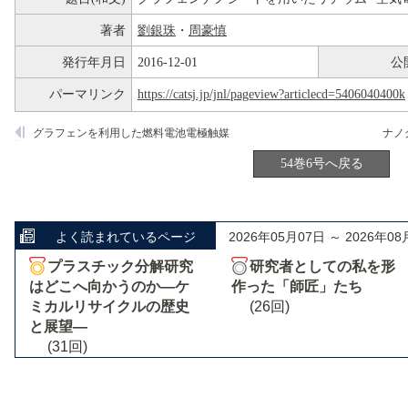
著者
劉銀珠
・
周豪慎
発行年月日
2016-12-01
公
パーマリンク
https://catsj.jp/jnl/pageview?articlecd=5406040400k
グラフェンを利用した燃料電池電極触媒
54巻6号へ戻る
よく読まれているページ
2026年05月07日 ～ 2026年08
プラスチック分解研究
研究者としての私を形
はどこへ向かうのか―ケ
作った「師匠」たち
ミカルリサイクルの歴史
(26回)
と展望―
(31回)