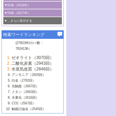
3号 CO
の排出削減および有効活用のた
タリゼーション
2
3号 特殊反応場を利用した触媒的分子変
る非貴金属触媒の研究動向
線を利用した触媒解析技術の最先端
1号 物質移動制御に着目した触媒プロセ
▼60巻（2018年）
4号 格子酸素・格子酸素欠陥を利用した
めの触媒技術
換反応
2号 機能化学品製造に資するクリーンな
ス開発
5号 ゼオライトの合成と応用における研
5号 単原子触媒
触媒反応
1号 固体酸触媒の最新の研究動向
▼59巻（2017年）
触媒的酸化反応
4号 若手による情報発信企画～とびたて
4号 多孔質材料を用いた触媒の新展開
究動向
2号 CO
フリー水素サプライチェーンに
2
6号 参照触媒委員会からのお知らせ
5号 生体触媒によるエネルギー変換反応
2号 二酸化炭素からの有用化学品合成
1号 いたるところに，触媒
▼…さらに表示する
若き触媒の研究者たち～（1）
3号 水処理のための触媒化学
5号 情報学的手法を用いた触媒開発
6号 ヘテロ接合界面
関わる触媒開発動向
B号 第133回触媒討論会（2023年）
6号 窒素とリンの循環のための触媒・機
3号 ナノ粒子・クラスター触媒の最前線
2号 機能性材料の局所構造解析のための
5号 若手による情報発信企画～とびたて
▼58巻（2016年）
4号 光触媒を用いた水分解の最新の研究
6号 カーボンニュートラルに向けた電解
B号 第135回触媒討論会（2025年）
3号 精密高分子合成に関する最近の研究
能性材料
最先端技術
検索ワードランキング
4号 60周年記念企画
若き触媒の研究者たち～（2）
動向
技術
1号 ユニークな構造の高分子を生み出す触
▼57巻（2015年）
動向
B号 第131回触媒討論会（2023年）
3号 無機分離膜材料の開発と触媒反応プ
5号 進化するゼオライト合成技術
6号 石油のノーブル・ユースを志向した
媒技術
(27823件/のべ数：
5号 次世代の触媒プロセスを支えるマイ
B号 第127回触媒討論会（2021年・オン
1号 水素キャリアにかかわる触媒技術の新
4号 バイオマス化成品製造のための触媒
▼56巻（2014年）
ロセスへの適用
触媒技術
7824136）
クロ波
6号 非貴金属系触媒における電気化学的
ライン開催(Zoom)のみ）
2号 リグニンからの化成品製造に向けた触
展開
技術
1号 特殊環境場を利用した材料合成
▼55巻（2013年）
4号 触媒研究における計算科学の利用
酸素還元反応
B号 第129回触媒討論会（2022年・京都
媒技術
6号 メタン転換技術の最新動向
ゼオライト（3070回）
2号 石油精製用触媒の最近の進展
5号 固体触媒による含窒素有機化合物変
2号 光触媒反応機構に関する最新の研究動
1号 高耐久性燃料電池システム用触媒にお
大学：オンライン・対面開催）
▼54巻（2012年）
5号 水素のふるまいを解き明かす最先端
B号 第121回触媒討論会（2018年・東京
3号 触媒研究の最先端～とびたて若き研究
二酸化炭素（2943回）
B号 第125回触媒討論会（2020年・工学
換の最前線
3号 固体酸化物形燃料電池（SOFC）におけ
向
ける新展開
研究
大学）
1号 規則性多孔体の利用技術における最近
▼53巻（2011年）
者たち～（1）
水蒸気改質（2846回）
院大学）
るアノード触媒上での燃料直接改質技術
6号 貴金属使用量低減に向けた自動車排
3号 固体高分子形燃料電池カソード触媒の
2号 リビングラジカル重合の最近の動向
6号 低級アルカンの有効利用のための触
の進歩
アンモニア（2820回）
4号 触媒研究の最先端～とびたて若き研究
1号 金属学から見る合金触媒の新展開
▼52巻（2010年）
ガス浄化触媒の開発
4号 コアシェル構造の制御による触媒機能
開発動向
媒技術
白金（2782回）
3号 天然ガスの化学工業的展開に関する触
2号 第109回触媒討論会
者たち～（2）
2号 第107回触媒討論会
の向上
1号 触媒の劣化対策と長寿命触媒開発
B号 第123回触媒討論会（2019年・大阪
▼51巻（2009年）
4号 人工光合成に向けた近年のアプローチ
光触媒（2667回）
媒技術
B号 第119回触媒討論会（2017年・首都
3号 貴金属低減技術の最新動向
5号 触媒研究の最先端～とびたて若き研究
市立大学）
3号 触媒のその場観察法の進歩（１）
5号 工業触媒およびその周辺技術の最近の
2号 第105回触媒討論会
1号 炭素材料－熱い注目を集める材料－
▼50巻（2008年）
メタン（2663回）
大学東京）
5号 未利用熱エネルギーの有効活用に貢献
4号 貴金属触媒の精密構造制御とその活用
者たち～（3）
4号 貴金属代替技術の最新動向
進歩
水素化（2616回）
4号 触媒のその場観察法の進歩（２）
3号 ナノ構造が拓く新機能
する触媒技術
2号 第103回触媒討論会
1号 触媒化学と学会のこの10年，半世紀，
▼49巻（2007年）
5号 バイオマス化成品製造のための固体触
6号 イオニクス材料と燃料電池・電解合成
5号 光触媒による物質変換反応の新展開
CO2（2567回）
6号 ナノシート
5号 不活性結合の触媒的活性化による有機
そして未来
4号 活性サイトおよびその環境の精密な設
6号 ポリオキソメタレート
3号 環境浄化用光触媒の現状と課題
媒の開発
1号 含フッ素化合物の合成と触媒
▼48巻（2006年）
の最新の研究動向
触媒討論会（2545回）
6号 グラフェン
合成
B号 第115回触媒討論会（2015年・成蹊大
計による触媒の高機能化
2号 第101回触媒討論会
B号 第113回触媒討論会（2014年・ロワジ
4号 水素社会の実現に向けた水素製造・貯
6号 ナノ空間─吸着状態解析から新機能開拓
2号 第99回触媒討論会
B号 第117回触媒討論会（2016年・大阪府
1号 固体酸触媒の最近の進歩
▼47巻（2005年）