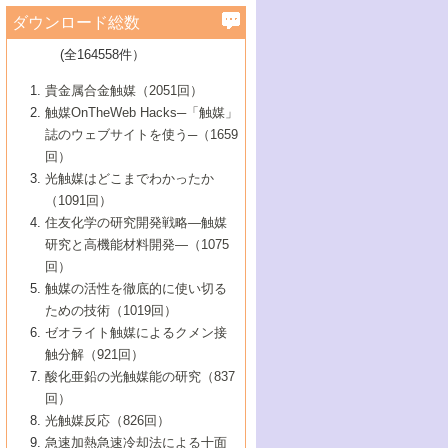
学）
7号 水素を利用する化成品合成の新潮流
6号 新しい固体酸触媒技術
5号 触媒を有効に使うための技術
ールホテル豊橋）
蔵技術の進歩
まで─
3号 メソポーラス物質の新展開
立大学）
3号 実用的ファインケミカル合成プロセス
ダウンロード総数
2号 第97回触媒討論会
1号 最近の触媒担体とその効果
▼46巻（2004年）
7号 ゼオライト合成における最近の進歩
6号 第106回触媒討論会
5号 CO
が関わる触媒・材料
B号 第111回触媒討論会（2013年・関西大
4号 錯体を利用したユニークな表面構造の
を実現する触媒
2
3号 リビング重合触媒の最近の展開
2号 第95回触媒討論会
(全164558件）
1号 部分酸化反応触媒の最前線
▼45巻（2003年）
学）
構築と機能
7号 有機分子触媒による精密有機合成
4号 バイオマス活用のための技術開発
6号 第104回触媒討論会
4号 今後の液体燃料を支える触媒技術
3号 化成品を合成するゼオライト触媒
2号 第93回触媒討論会
1号 なぜこの触媒が良いのか？
▼44巻（2002年）
貴金属合金触媒（2051回）
5号 若手会員による触媒研究の未来展望1：
8号 高機能化ポリオレフィンに向けた重合
5号 こんな物質，あんな物質―新たな触媒
7号 持続可能社会実現のための触媒および
5号 水素製造・貯蔵のための触媒技術の新
4号 水分解用光触媒材料
3号 特殊エネルギー場の触媒反応
触媒OnTheWeb Hacks─「触媒」
企業編
2号 第91回触媒討論会
触媒の最近の進展
1号 高次制御された触媒の化学
▼43巻（2001年）
の可能性―
触媒関連技術
しい展開
誌のウェブサイトを使う─（1659
5号 時間分解分光の進歩と応用
4号 生体内における金属の触媒作用
6号 第102回触媒討論会
3号 最近の自動車排ガス処理技術
2号 第89回触媒討論会
1号 グリーンケミストリーと触媒
▼42巻（2000年）
6号 第100回触媒討論会
8号 未来を拓く金属錯体
回）
6号 第98回触媒討論会
6号 第96回触媒討論会
5号 ファインケミカルズの展開に寄与する
7号 触媒・化学反応における計算化学の進
4号 触媒研究の現状と将来─第90回触媒討論
3号 触媒を利用した電気化学の新展開
2号 第87回触媒討論会特集号
1号 触媒反応工学の明日を拓く
▼41巻（1999年）
7号 『結晶の化学』を活かした触媒研究
光触媒はどこまでわかったか
7号 基礎化学品製造の触媒技術
触媒
歩
会Aから
7号 未来型金属錯体触媒開発への展望
4号 ナノ材料の調製と機能化
（1091回）
3号 生体触媒とバイオプロセス
2号 第85回触媒討論会
8号 イオン液体の応用
1号 孔、穴、あな?-特異な空間とその利用-
▼40巻（1998年）
8号 多機能型リアクター
6号 第94回触媒討論会
8号 若手研究者による触媒研究の未来展望
5号 基礎化学品製造の触媒技術
8号 超臨界流体を用いた化学プロセスの新
住友化学の研究開発戦略―触媒
5号 こんな触媒が欲しい
4号 水素製造・利用の触媒化学
3号 反応ダイナミクス
2号 第83回触媒討論会
1号 創立40周年記念・触媒化学この10年の
▼39巻（1997年）
2：大学・研究所編
展開
研究と高機能材料開発―（1075
7号 サブナノレベルでみた新しい表面現象
6号 第92回触媒討論会
6号 第90回触媒討論会
5号 触媒研究における新しい切り口：コン
進展と21世紀への提言/創立40周年記念・触
4号 超臨界流体の触媒反応への応用
3号 均一系触媒反応最前線
1号 均一系と不均一系触媒反応-その特徴と
回）
▼38巻（1996年）
8号 オレフィン重合触媒の新たな展
7号 基礎化学品製造の触媒技術
ビナトリアルケミストリー
媒学会この10年の歩みとこれから/創立40周
7号 触媒研究と学術雑誌/情報
5号 触媒のおもしろさをどのように伝える
接点
触媒の活性を徹底的に使い切る
4号 実用炭素材料の新展開
1号 触媒の構造と触媒作用/C1化学を中心と
▼37巻（1995年）
年記念・記録は語る
8号 資源の循環と触媒技術
6号 第88回触媒討論会特集号
か
ための技術（1019回）
8号 若い世代からみた触媒化学の現状と未
2号 第79回触媒討論会
5号 研究の方法論を考える
する21世紀への触媒
1号 ファインケミカルズと固体触媒
▼36巻（1994年）
2号 第81回触媒討論会
ゼオライト触媒によるクメン接
来
7号 企業における触媒研究のブレークスル
6号 第86回触媒討論会
3号 最新NO除去触媒の実用化研究
6号 第84回触媒討論会
2号 第77回触媒討論会
2号 第75回触媒討論会
触分解（921回）
1号 電気化学と触媒
▼35巻（1993年）
ー
3号 計算機触媒化学へのさそい
7号 水素化精製触媒の新しい展開
4号 新しい反応場を目指した触媒調製
7号 機能性金属材料と触媒
3号 オリンピックメダル:金・銀・銅はどん
酸化亜鉛の光触媒能の研究（837
3号 希土類を利用した触媒
2号 第73回触媒討論会
8号 この材料を触媒として使ってみません
4号 触媒劣化の制御と予測
1号 工業触媒開発マニュアル―探索から工
▼34巻（1992年）
8号 新しい反応性と機能性を目指した金属
な触媒作用を示すか
回）
5号 反応・分離技術の新しい展開
8号 触媒研究へのNMRの応用と展望
か？
業化まで
4号 触媒とリサイクル
3号 C4化学の展開
5号 最新の実用プロセスと触媒
クラスタ-化学
1号 インパクトを与えたこの研究
▼33巻（1991年）
光触媒反応（826回）
4号 触媒作用における機能の複合化
6号 第80回触媒討論会
2号 第71回触媒討論会
5号 エネルギー変換触媒
4号 《通常号》
6号 第82回触媒討論会
急速加熱急速冷却法による十面
2号 第69回触媒討論会
1号 触媒プロセス開発マニュアル―探索か
▼32巻（1990年）