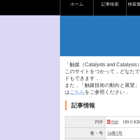
ホーム
記事検索
検索
「触媒（Catalysts and Ca
このサイトをつかって，どなたで
ドもできます．
また，「触媒技術の動向と展望」
は
こちら
をご参照ください．
記事情報
PDF
189.0 
PDF
巻・号
54巻5号