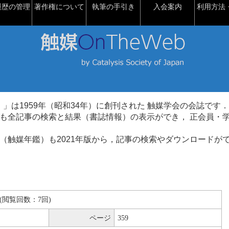
履歴の管理
著作権について
執筆の手引き
入会案内
利用方法・
talysis）」は1959年（昭和34年）に創刊された 触媒学会の会誌です．
も全記事の検索と結果（書誌情報）の表示ができ， 正会員・
（触媒年鑑）も2021年版から，記事の検索やダウンロードが
KB(閲覧回数：7回)
ページ
359