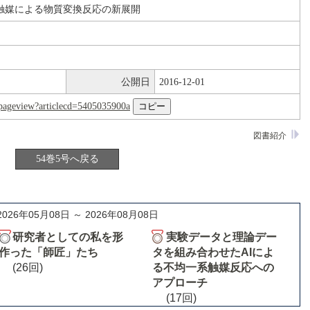
触媒による物質変換反応の新展開
公開日
2016-12-01
nl/pageview?articlecd=5405035900a
図書紹介
54巻5号へ戻る
2026年05月08日 ～ 2026年08月08日
研究者としての私を形
実験データと理論デー
作った「師匠」たち
タを組み合わせたAIによ
(26回)
る不均一系触媒反応への
アプローチ
(17回)