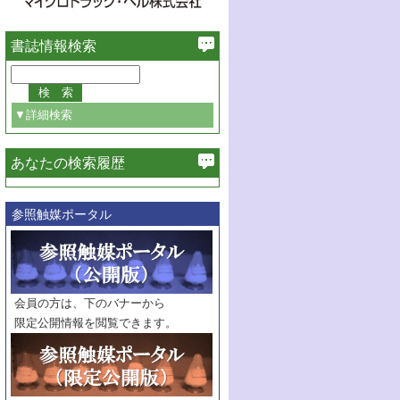
書誌情報検索
▼詳細検索
あなたの検索履歴
必ず含む
参照触媒ポータル
巻・号指定
巻
号
範囲指定
巻
号～
巻
会員の方は、下のバナーから
号
限定公開情報を閲覧できます。
触媒年鑑
年度
記事種別
マーク：
マークあり