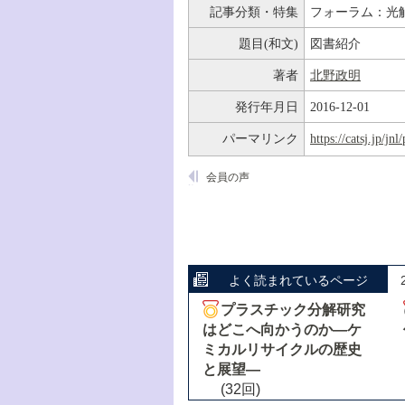
記事分類・特集
フォーラム：光
題目(和文)
図書紹介
著者
北野政明
発行年月日
2016-12-01
パーマリンク
https://catsj.jp/j
会員の声
よく読まれているページ
プラスチック分解研究
はどこへ向かうのか―ケ
ミカルリサイクルの歴史
と展望―
(32回)