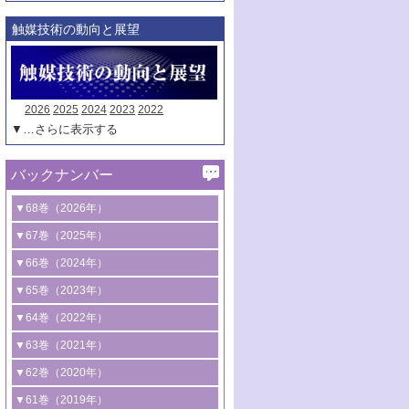
触媒技術の動向と展望
2026
2025
2024
2023
2022
▼…さらに表示する
バックナンバー
▼68巻（2026年）
1号 過酸化水素合成に関する研究動向
▼67巻（2025年）
2号 コンピューター技術により加速する
1号 CO
水素化によるグリーン燃料/グリ
▼66巻（2024年）
2
触媒開発
ーンケミカル製造
1号 低次元ナノ構造を有する触媒材料
▼65巻（2023年）
3号 有機分子変換やCO
資源化のための
2
2号 水素製造のための水分解技術に関す
2号 規制反応場を活用した固体触媒研究
1号 炭素が関わる触媒機能
▼64巻（2022年）
光触媒に関する最近の研究
る最近の研究
の新展開
2号 プラスチックケミカルリサイクルの
1号 合成ガス製造とCOを用いるケミカル
▼63巻（2021年）
B号 第137回触媒討論会（2026年）
3号 オレフィン系樹脂の精密合成に関す
3号 未踏分子変換を目指した酸化触媒プ
ための触媒技術
ズ合成の最新動向
1号 金触媒の新展開
▼62巻（2020年）
る最新技術
ロセスの最前線
3号 非酸化物系金属化合物を基盤とした
2号 化学品合成のための合金触媒開発
2号 ペロブスカイト
1号 触媒設計を拓く欠陥構造のキャラク
▼61巻（2019年）
4号 アルコール類の効率的変換を実現す
4号 シンクロトロン放射光および中性子
触媒材料の開発