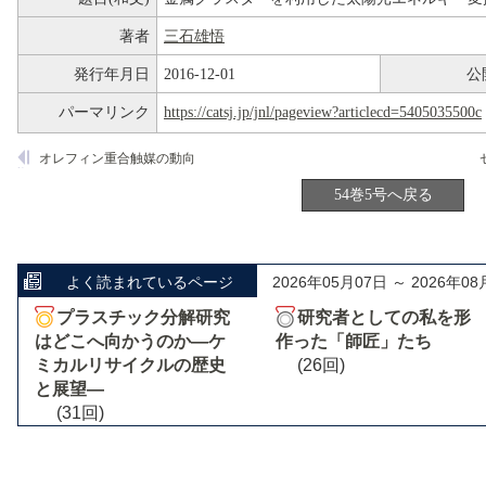
著者
三石雄悟
発行年月日
2016-12-01
公
パーマリンク
https://catsj.jp/jnl/pageview?articlecd=5405035500c
オレフィン重合触媒の動向
54巻5号へ戻る
よく読まれているページ
2026年05月07日 ～ 2026年08
プラスチック分解研究
研究者としての私を形
はどこへ向かうのか―ケ
作った「師匠」たち
ミカルリサイクルの歴史
(26回)
と展望―
(31回)