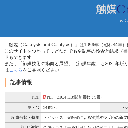
「触媒（Catalysts and Catalysis）」は1959年（昭
このサイトをつかって，どなたでも全記事の検索と結果（書
ドもできます．
また，「触媒技術の動向と展望」（触媒年鑑）も2021年
は
こちら
をご参照ください．
記事情報
PDF
316.4 KB(閲覧回数：9回)
PDF
巻・号
54巻5号
ペ
記事分類・特集
トピックス：光触媒による物質変換反応の新展
題目(和文)
金属クラスターを利用した太陽光エネルギー変