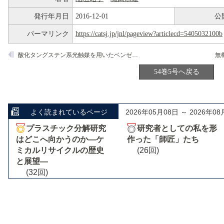
発行年月日
2016-12-01
公
パーマリンク
https://catsj.jp/jnl/pageview?articlecd=5405032100b
酸化タングステン系光触媒を用いたベンゼン環の水酸化反応
無
54巻5号へ戻る
よく読まれているページ
2026年05月08日 ～ 2026年08
プラスチック分解研究
研究者としての私を形
はどこへ向かうのか―ケ
作った「師匠」たち
ミカルリサイクルの歴史
(26回)
と展望―
(32回)