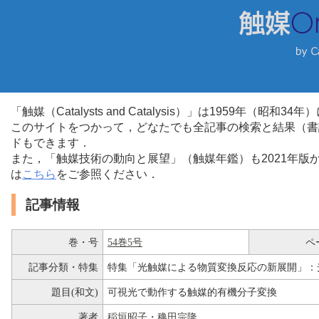
「触媒（Catalysts and Catalysis）」は1959年（昭
このサイトをつかって，どなたでも全記事の検索と結果（書
ドもできます．
また，「触媒技術の動向と展望」（触媒年鑑）も2021年
は
こちら
をご参照ください．
記事情報
巻・号
54巻5号
ペ
記事分類・特集
特集「光触媒による物質変換反応の新展開」：
題目(和文)
可視光で動作する触媒的有機分子変換
著者
稲垣昭子
・
穐田宗隆