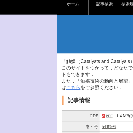
ホーム
記事検索
検索
「触媒（Catalysts and Ca
このサイトをつかって，どなたで
ドもできます．
また，「触媒技術の動向と展望」
は
こちら
をご参照ください．
記事情報
PDF
1.4 M
PDF
巻・号
54巻5号