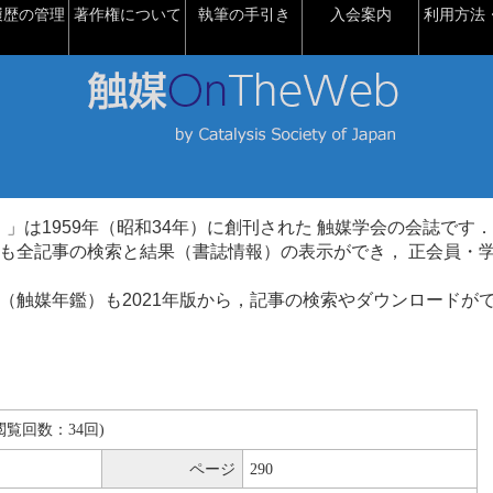
履歴の管理
著作権について
執筆の手引き
入会案内
利用方法・
talysis）」は1959年（昭和34年）に創刊された 触媒学会の会誌です．
も全記事の検索と結果（書誌情報）の表示ができ， 正会員・
（触媒年鑑）も2021年版から，記事の検索やダウンロードが
B(閲覧回数：34回)
ページ
290