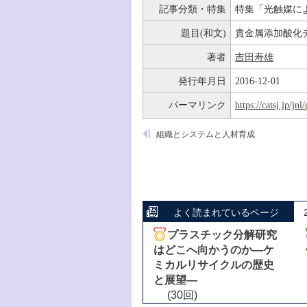
記事分類・特集
特集「光触媒に
題目(和文)
貴金属添加酸化
著者
吉田寿雄
発行年月日
2016-12-01
パーマリンク
https://catsj.jp/j
組織とシステムと人材育成
よく読まれているページ
プラスチック分解研究
はどこへ向かうのか―ケ
ミカルリサイクルの歴史
と展望―
(30回)