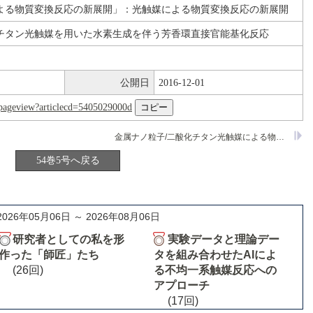
よる物質変換反応の新展開」：光触媒による物質変換反応の新展開
チタン光触媒を用いた水素生成を伴う芳香環直接官能基化反応
公開日
2016-12-01
nl/pageview?articlecd=5405029000d
金属ナノ粒子/二酸化チタン光触媒による物質変換法の開拓
54巻5号へ戻る
2026年05月06日 ～ 2026年08月06日
研究者としての私を形
実験データと理論デー
作った「師匠」たち
タを組み合わせたAIによ
(26回)
る不均一系触媒反応への
アプローチ
(17回)