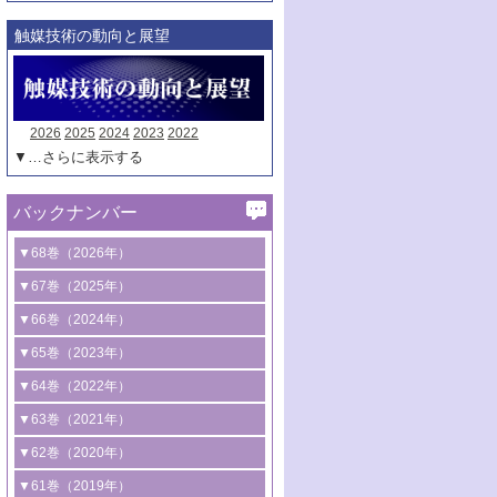
触媒技術の動向と展望
2026
2025
2024
2023
2022
▼…さらに表示する
バックナンバー
▼68巻（2026年）
1号 過酸化水素合成に関する研究動向
▼67巻（2025年）
2号 コンピューター技術により加速する
1号 CO
水素化によるグリーン燃料/グリ
▼66巻（2024年）
2
触媒開発
ーンケミカル製造
1号 低次元ナノ構造を有する触媒材料
▼65巻（2023年）
3号 有機分子変換やCO
資源化のための
2
2号 水素製造のための水分解技術に関す
2号 規制反応場を活用した固体触媒研究
1号 炭素が関わる触媒機能
▼64巻（2022年）
光触媒に関する最近の研究
る最近の研究
の新展開
2号 プラスチックケミカルリサイクルの
1号 合成ガス製造とCOを用いるケミカル
▼63巻（2021年）
B号 第137回触媒討論会（2026年）
3号 オレフィン系樹脂の精密合成に関す
3号 未踏分子変換を目指した酸化触媒プ
ための触媒技術
ズ合成の最新動向
1号 金触媒の新展開
▼62巻（2020年）
る最新技術
ロセスの最前線
3号 非酸化物系金属化合物を基盤とした
2号 化学品合成のための合金触媒開発
2号 ペロブスカイト
1号 触媒設計を拓く欠陥構造のキャラク
▼61巻（2019年）
4号 アルコール類の効率的変換を実現す
4号 シンクロトロン放射光および中性子
触媒材料の開発