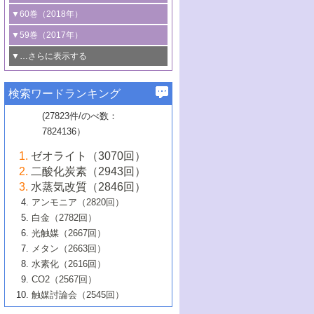
3号 CO
の排出削減および有効活用のた
タリゼーション
2
3号 特殊反応場を利用した触媒的分子変
る非貴金属触媒の研究動向
線を利用した触媒解析技術の最先端
1号 物質移動制御に着目した触媒プロセ
▼60巻（2018年）
4号 格子酸素・格子酸素欠陥を利用した
めの触媒技術
換反応
2号 機能化学品製造に資するクリーンな
ス開発
5号 ゼオライトの合成と応用における研
5号 単原子触媒
触媒反応
1号 固体酸触媒の最新の研究動向
▼59巻（2017年）
触媒的酸化反応
4号 若手による情報発信企画～とびたて
4号 多孔質材料を用いた触媒の新展開
究動向
2号 CO
フリー水素サプライチェーンに
2
6号 参照触媒委員会からのお知らせ
5号 生体触媒によるエネルギー変換反応
2号 二酸化炭素からの有用化学品合成
1号 いたるところに，触媒
▼…さらに表示する
若き触媒の研究者たち～（1）
3号 水処理のための触媒化学
5号 情報学的手法を用いた触媒開発
6号 ヘテロ接合界面
関わる触媒開発動向
B号 第133回触媒討論会（2023年）
6号 窒素とリンの循環のための触媒・機
3号 ナノ粒子・クラスター触媒の最前線
2号 機能性材料の局所構造解析のための
5号 若手による情報発信企画～とびたて
▼58巻（2016年）
4号 光触媒を用いた水分解の最新の研究
6号 カーボンニュートラルに向けた電解
B号 第135回触媒討論会（2025年）
3号 精密高分子合成に関する最近の研究
能性材料
最先端技術
検索ワードランキング
4号 60周年記念企画
若き触媒の研究者たち～（2）
動向
技術
1号 ユニークな構造の高分子を生み出す触
▼57巻（2015年）
動向
B号 第131回触媒討論会（2023年）
3号 無機分離膜材料の開発と触媒反応プ
5号 進化するゼオライト合成技術
6号 石油のノーブル・ユースを志向した
媒技術
(27823件/のべ数：
5号 次世代の触媒プロセスを支えるマイ
B号 第127回触媒討論会（2021年・オン
1号 水素キャリアにかかわる触媒技術の新
4号 バイオマス化成品製造のための触媒
▼56巻（2014年）
ロセスへの適用
触媒技術
7824136）
クロ波
6号 非貴金属系触媒における電気化学的
ライン開催(Zoom)のみ）
2号 リグニンからの化成品製造に向けた触
展開
技術
1号 特殊環境場を利用した材料合成
▼55巻（2013年）
4号 触媒研究における計算科学の利用
酸素還元反応
B号 第129回触媒討論会（2022年・京都
媒技術
6号 メタン転換技術の最新動向
ゼオライト（3070回）
2号 石油精製用触媒の最近の進展
5号 固体触媒による含窒素有機化合物変
2号 光触媒反応機構に関する最新の研究動
1号 高耐久性燃料電池システム用触媒にお
大学：オンライン・対面開催）
▼54巻（2012年）
5号 水素のふるまいを解き明かす最先端
B号 第121回触媒討論会（2018年・東京
3号 触媒研究の最先端～とびたて若き研究
二酸化炭素（2943回）
B号 第125回触媒討論会（2020年・工学
換の最前線
3号 固体酸化物形燃料電池（SOFC）におけ
向
ける新展開
研究
大学）
1号 規則性多孔体の利用技術における最近
▼53巻（2011年）
者たち～（1）
水蒸気改質（2846回）
院大学）
るアノード触媒上での燃料直接改質技術
6号 貴金属使用量低減に向けた自動車排
3号 固体高分子形燃料電池カソード触媒の
2号 リビングラジカル重合の最近の動向
6号 低級アルカンの有効利用のための触
の進歩
アンモニア（2820回）
4号 触媒研究の最先端～とびたて若き研究
1号 金属学から見る合金触媒の新展開
▼52巻（2010年）
ガス浄化触媒の開発
4号 コアシェル構造の制御による触媒機能
開発動向
媒技術
白金（2782回）
3号 天然ガスの化学工業的展開に関する触
2号 第109回触媒討論会
者たち～（2）
2号 第107回触媒討論会
の向上
1号 触媒の劣化対策と長寿命触媒開発
B号 第123回触媒討論会（2019年・大阪
▼51巻（2009年）
4号 人工光合成に向けた近年のアプローチ
光触媒（2667回）
媒技術
B号 第119回触媒討論会（2017年・首都
3号 貴金属低減技術の最新動向
5号 触媒研究の最先端～とびたて若き研究
市立大学）
3号 触媒のその場観察法の進歩（１）
5号 工業触媒およびその周辺技術の最近の
2号 第105回触媒討論会
1号 炭素材料－熱い注目を集める材料－
▼50巻（2008年）
メタン（2663回）
大学東京）
5号 未利用熱エネルギーの有効活用に貢献
4号 貴金属触媒の精密構造制御とその活用
者たち～（3）
4号 貴金属代替技術の最新動向
進歩
水素化（2616回）
4号 触媒のその場観察法の進歩（２）
3号 ナノ構造が拓く新機能
する触媒技術
2号 第103回触媒討論会
1号 触媒化学と学会のこの10年，半世紀，
▼49巻（2007年）
5号 バイオマス化成品製造のための固体触
6号 イオニクス材料と燃料電池・電解合成
5号 光触媒による物質変換反応の新展開
CO2（2567回）
6号 ナノシート
5号 不活性結合の触媒的活性化による有機
そして未来
4号 活性サイトおよびその環境の精密な設
6号 ポリオキソメタレート
3号 環境浄化用光触媒の現状と課題
媒の開発
1号 含フッ素化合物の合成と触媒
▼48巻（2006年）
の最新の研究動向
触媒討論会（2545回）
6号 グラフェン
合成
B号 第115回触媒討論会（2015年・成蹊大
計による触媒の高機能化
2号 第101回触媒討論会
B号 第113回触媒討論会（2014年・ロワジ
4号 水素社会の実現に向けた水素製造・貯
6号 ナノ空間─吸着状態解析から新機能開拓
2号 第99回触媒討論会
B号 第117回触媒討論会（2016年・大阪府
1号 固体酸触媒の最近の進歩
▼47巻（2005年）