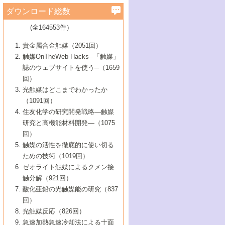
学）
7号 水素を利用する化成品合成の新潮流
6号 新しい固体酸触媒技術
5号 触媒を有効に使うための技術
ールホテル豊橋）
蔵技術の進歩
まで─
3号 メソポーラス物質の新展開
立大学）
3号 実用的ファインケミカル合成プロセス
ダウンロード総数
2号 第97回触媒討論会
1号 最近の触媒担体とその効果
▼46巻（2004年）
7号 ゼオライト合成における最近の進歩
6号 第106回触媒討論会
5号 CO
が関わる触媒・材料
B号 第111回触媒討論会（2013年・関西大
4号 錯体を利用したユニークな表面構造の
を実現する触媒
2
3号 リビング重合触媒の最近の展開
2号 第95回触媒討論会
(全164553件）
1号 部分酸化反応触媒の最前線
▼45巻（2003年）
学）
構築と機能
7号 有機分子触媒による精密有機合成
4号 バイオマス活用のための技術開発
6号 第104回触媒討論会
4号 今後の液体燃料を支える触媒技術
3号 化成品を合成するゼオライト触媒
2号 第93回触媒討論会
1号 なぜこの触媒が良いのか？
▼44巻（2002年）
貴金属合金触媒（2051回）
5号 若手会員による触媒研究の未来展望1：
8号 高機能化ポリオレフィンに向けた重合
5号 こんな物質，あんな物質―新たな触媒
7号 持続可能社会実現のための触媒および
5号 水素製造・貯蔵のための触媒技術の新
4号 水分解用光触媒材料
3号 特殊エネルギー場の触媒反応
触媒OnTheWeb Hacks─「触媒」
企業編
2号 第91回触媒討論会
触媒の最近の進展
1号 高次制御された触媒の化学
▼43巻（2001年）
の可能性―
触媒関連技術
しい展開
誌のウェブサイトを使う─（1659
5号 時間分解分光の進歩と応用
4号 生体内における金属の触媒作用
6号 第102回触媒討論会
3号 最近の自動車排ガス処理技術
2号 第89回触媒討論会
1号 グリーンケミストリーと触媒
▼42巻（2000年）
6号 第100回触媒討論会
8号 未来を拓く金属錯体
回）
6号 第98回触媒討論会
6号 第96回触媒討論会
5号 ファインケミカルズの展開に寄与する
7号 触媒・化学反応における計算化学の進
4号 触媒研究の現状と将来─第90回触媒討論
3号 触媒を利用した電気化学の新展開
2号 第87回触媒討論会特集号
1号 触媒反応工学の明日を拓く
▼41巻（1999年）
7号 『結晶の化学』を活かした触媒研究
光触媒はどこまでわかったか
7号 基礎化学品製造の触媒技術
触媒
歩
会Aから
7号 未来型金属錯体触媒開発への展望
4号 ナノ材料の調製と機能化
（1091回）
3号 生体触媒とバイオプロセス
2号 第85回触媒討論会
8号 イオン液体の応用
1号 孔、穴、あな?-特異な空間とその利用-
▼40巻（1998年）
8号 多機能型リアクター
6号 第94回触媒討論会
8号 若手研究者による触媒研究の未来展望
5号 基礎化学品製造の触媒技術
8号 超臨界流体を用いた化学プロセスの新
住友化学の研究開発戦略―触媒
5号 こんな触媒が欲しい
4号 水素製造・利用の触媒化学
3号 反応ダイナミクス
2号 第83回触媒討論会
1号 創立40周年記念・触媒化学この10年の
▼39巻（1997年）
2：大学・研究所編
展開
研究と高機能材料開発―（1075
7号 サブナノレベルでみた新しい表面現象
6号 第92回触媒討論会
6号 第90回触媒討論会
5号 触媒研究における新しい切り口：コン
進展と21世紀への提言/創立40周年記念・触
4号 超臨界流体の触媒反応への応用
3号 均一系触媒反応最前線
1号 均一系と不均一系触媒反応-その特徴と
回）
▼38巻（1996年）
8号 オレフィン重合触媒の新たな展
7号 基礎化学品製造の触媒技術
ビナトリアルケミストリー
媒学会この10年の歩みとこれから/創立40周
7号 触媒研究と学術雑誌/情報
5号 触媒のおもしろさをどのように伝える
接点
触媒の活性を徹底的に使い切る
4号 実用炭素材料の新展開
1号 触媒の構造と触媒作用/C1化学を中心と
▼37巻（1995年）
年記念・記録は語る
8号 資源の循環と触媒技術
6号 第88回触媒討論会特集号
か
ための技術（1019回）
8号 若い世代からみた触媒化学の現状と未
2号 第79回触媒討論会
5号 研究の方法論を考える
する21世紀への触媒
1号 ファインケミカルズと固体触媒
▼36巻（1994年）
2号 第81回触媒討論会
ゼオライト触媒によるクメン接
来
7号 企業における触媒研究のブレークスル
6号 第86回触媒討論会
3号 最新NO除去触媒の実用化研究
6号 第84回触媒討論会
2号 第77回触媒討論会
2号 第75回触媒討論会
触分解（921回）
1号 電気化学と触媒
▼35巻（1993年）
ー
3号 計算機触媒化学へのさそい
7号 水素化精製触媒の新しい展開
4号 新しい反応場を目指した触媒調製
7号 機能性金属材料と触媒
3号 オリンピックメダル:金・銀・銅はどん
酸化亜鉛の光触媒能の研究（837
3号 希土類を利用した触媒
2号 第73回触媒討論会
8号 この材料を触媒として使ってみません
4号 触媒劣化の制御と予測
1号 工業触媒開発マニュアル―探索から工
▼34巻（1992年）
8号 新しい反応性と機能性を目指した金属
な触媒作用を示すか
回）
5号 反応・分離技術の新しい展開
8号 触媒研究へのNMRの応用と展望
か？
業化まで
4号 触媒とリサイクル
3号 C4化学の展開
5号 最新の実用プロセスと触媒
クラスタ-化学
1号 インパクトを与えたこの研究
▼33巻（1991年）
光触媒反応（826回）
4号 触媒作用における機能の複合化
6号 第80回触媒討論会
2号 第71回触媒討論会
5号 エネルギー変換触媒
4号 《通常号》
6号 第82回触媒討論会
急速加熱急速冷却法による十面
2号 第69回触媒討論会
1号 触媒プロセス開発マニュアル―探索か
▼32巻（1990年）