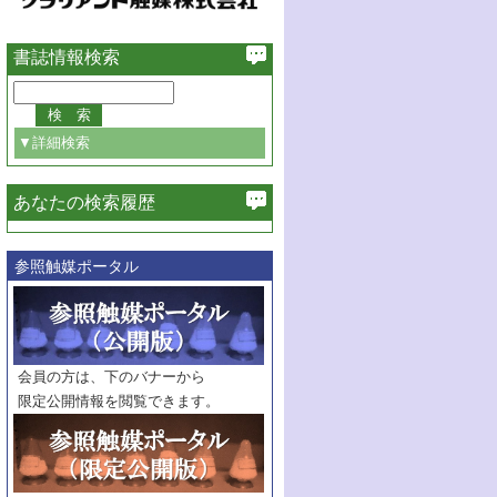
書誌情報検索
▼詳細検索
あなたの検索履歴
必ず含む
参照触媒ポータル
巻・号指定
巻
号
範囲指定
巻
号～
巻
会員の方は、下のバナーから
号
限定公開情報を閲覧できます。
触媒年鑑
年度
記事種別
マーク：
マークあり