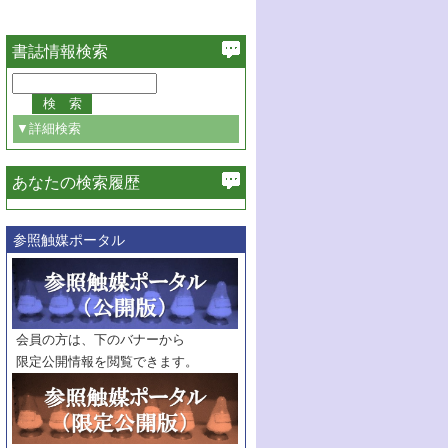
書誌情報検索
▼詳細検索
あなたの検索履歴
必ず含む
参照触媒ポータル
巻・号指定
巻
号
範囲指定
巻
号～
巻
会員の方は、下のバナーから
号
限定公開情報を閲覧できます。
触媒年鑑
年度
記事種別
マーク：
マークあり