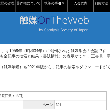
履歴の管理
著作権について
執筆の手引き
入会案内
利用方法・
talysis）」は1959年（昭和34年）に創刊された 触媒学会の会誌です．
も全記事の検索と結果（書誌情報）の表示ができ， 正会員・
（触媒年鑑）も2021年版から，記事の検索やダウンロードが
B(閲覧回数：13回)
ページ
304