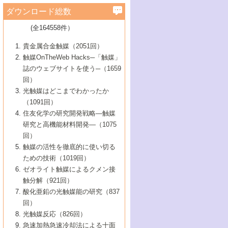
学）
7号 水素を利用する化成品合成の新潮流
6号 新しい固体酸触媒技術
5号 触媒を有効に使うための技術
ールホテル豊橋）
蔵技術の進歩
まで─
3号 メソポーラス物質の新展開
立大学）
3号 実用的ファインケミカル合成プロセス
ダウンロード総数
2号 第97回触媒討論会
1号 最近の触媒担体とその効果
▼46巻（2004年）
7号 ゼオライト合成における最近の進歩
6号 第106回触媒討論会
5号 CO
が関わる触媒・材料
B号 第111回触媒討論会（2013年・関西大
4号 錯体を利用したユニークな表面構造の
を実現する触媒
2
3号 リビング重合触媒の最近の展開
2号 第95回触媒討論会
(全164558件）
1号 部分酸化反応触媒の最前線
▼45巻（2003年）
学）
構築と機能
7号 有機分子触媒による精密有機合成
4号 バイオマス活用のための技術開発
6号 第104回触媒討論会
4号 今後の液体燃料を支える触媒技術
3号 化成品を合成するゼオライト触媒
2号 第93回触媒討論会
1号 なぜこの触媒が良いのか？
▼44巻（2002年）
貴金属合金触媒（2051回）
5号 若手会員による触媒研究の未来展望1：
8号 高機能化ポリオレフィンに向けた重合
5号 こんな物質，あんな物質―新たな触媒
7号 持続可能社会実現のための触媒および
5号 水素製造・貯蔵のための触媒技術の新
4号 水分解用光触媒材料
3号 特殊エネルギー場の触媒反応
触媒OnTheWeb Hacks─「触媒」
企業編
2号 第91回触媒討論会
触媒の最近の進展
1号 高次制御された触媒の化学
▼43巻（2001年）
の可能性―
触媒関連技術
しい展開
誌のウェブサイトを使う─（1659
5号 時間分解分光の進歩と応用
4号 生体内における金属の触媒作用
6号 第102回触媒討論会
3号 最近の自動車排ガス処理技術
2号 第89回触媒討論会
1号 グリーンケミストリーと触媒
▼42巻（2000年）
6号 第100回触媒討論会
8号 未来を拓く金属錯体
回）
6号 第98回触媒討論会
6号 第96回触媒討論会
5号 ファインケミカルズの展開に寄与する
7号 触媒・化学反応における計算化学の進
4号 触媒研究の現状と将来─第90回触媒討論
3号 触媒を利用した電気化学の新展開
2号 第87回触媒討論会特集号
1号 触媒反応工学の明日を拓く
▼41巻（1999年）
7号 『結晶の化学』を活かした触媒研究
光触媒はどこまでわかったか
7号 基礎化学品製造の触媒技術
触媒
歩
会Aから
7号 未来型金属錯体触媒開発への展望
4号 ナノ材料の調製と機能化
（1091回）
3号 生体触媒とバイオプロセス
2号 第85回触媒討論会
8号 イオン液体の応用
1号 孔、穴、あな?-特異な空間とその利用-
▼40巻（1998年）
8号 多機能型リアクター
6号 第94回触媒討論会
8号 若手研究者による触媒研究の未来展望
5号 基礎化学品製造の触媒技術
8号 超臨界流体を用いた化学プロセスの新
住友化学の研究開発戦略―触媒
5号 こんな触媒が欲しい
4号 水素製造・利用の触媒化学
3号 反応ダイナミクス
2号 第83回触媒討論会
1号 創立40周年記念・触媒化学この10年の
▼39巻（1997年）
2：大学・研究所編
展開
研究と高機能材料開発―（1075
7号 サブナノレベルでみた新しい表面現象
6号 第92回触媒討論会
6号 第90回触媒討論会
5号 触媒研究における新しい切り口：コン
進展と21世紀への提言/創立40周年記念・触
4号 超臨界流体の触媒反応への応用
3号 均一系触媒反応最前線
1号 均一系と不均一系触媒反応-その特徴と
回）
▼38巻（1996年）
8号 オレフィン重合触媒の新たな展
7号 基礎化学品製造の触媒技術
ビナトリアルケミストリー
媒学会この10年の歩みとこれから/創立40周
7号 触媒研究と学術雑誌/情報
5号 触媒のおもしろさをどのように伝える
接点
触媒の活性を徹底的に使い切る
4号 実用炭素材料の新展開
1号 触媒の構造と触媒作用/C1化学を中心と
▼37巻（1995年）
年記念・記録は語る
8号 資源の循環と触媒技術
6号 第88回触媒討論会特集号
か
ための技術（1019回）
8号 若い世代からみた触媒化学の現状と未
2号 第79回触媒討論会
5号 研究の方法論を考える
する21世紀への触媒
1号 ファインケミカルズと固体触媒
▼36巻（1994年）
2号 第81回触媒討論会
ゼオライト触媒によるクメン接
来
7号 企業における触媒研究のブレークスル
6号 第86回触媒討論会
3号 最新NO除去触媒の実用化研究
6号 第84回触媒討論会
2号 第77回触媒討論会
2号 第75回触媒討論会
触分解（921回）
1号 電気化学と触媒
▼35巻（1993年）
ー
3号 計算機触媒化学へのさそい
7号 水素化精製触媒の新しい展開
4号 新しい反応場を目指した触媒調製
7号 機能性金属材料と触媒
3号 オリンピックメダル:金・銀・銅はどん
酸化亜鉛の光触媒能の研究（837
3号 希土類を利用した触媒
2号 第73回触媒討論会
8号 この材料を触媒として使ってみません
4号 触媒劣化の制御と予測
1号 工業触媒開発マニュアル―探索から工
▼34巻（1992年）
8号 新しい反応性と機能性を目指した金属
な触媒作用を示すか
回）
5号 反応・分離技術の新しい展開
8号 触媒研究へのNMRの応用と展望
か？
業化まで
4号 触媒とリサイクル
3号 C4化学の展開
5号 最新の実用プロセスと触媒
クラスタ-化学
1号 インパクトを与えたこの研究
▼33巻（1991年）
光触媒反応（826回）
4号 触媒作用における機能の複合化
6号 第80回触媒討論会
2号 第71回触媒討論会
5号 エネルギー変換触媒
4号 《通常号》
6号 第82回触媒討論会
急速加熱急速冷却法による十面
2号 第69回触媒討論会
1号 触媒プロセス開発マニュアル―探索か
▼32巻（1990年）