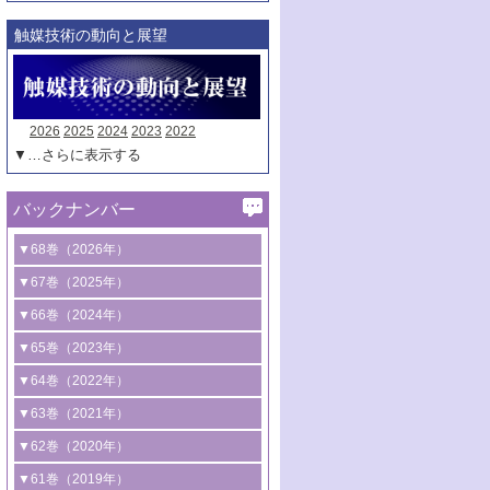
触媒技術の動向と展望
2026
2025
2024
2023
2022
▼…さらに表示する
バックナンバー
▼68巻（2026年）
1号 過酸化水素合成に関する研究動向
▼67巻（2025年）
2号 コンピューター技術により加速する
1号 CO
水素化によるグリーン燃料/グリ
▼66巻（2024年）
2
触媒開発
ーンケミカル製造
1号 低次元ナノ構造を有する触媒材料
▼65巻（2023年）
3号 有機分子変換やCO
資源化のための
2
2号 水素製造のための水分解技術に関す
2号 規制反応場を活用した固体触媒研究
1号 炭素が関わる触媒機能
▼64巻（2022年）
光触媒に関する最近の研究
る最近の研究
の新展開
2号 プラスチックケミカルリサイクルの
1号 合成ガス製造とCOを用いるケミカル
▼63巻（2021年）
B号 第137回触媒討論会（2026年）
3号 オレフィン系樹脂の精密合成に関す
3号 未踏分子変換を目指した酸化触媒プ
ための触媒技術
ズ合成の最新動向
1号 金触媒の新展開
▼62巻（2020年）
る最新技術
ロセスの最前線
3号 非酸化物系金属化合物を基盤とした
2号 化学品合成のための合金触媒開発
2号 ペロブスカイト
1号 触媒設計を拓く欠陥構造のキャラク
▼61巻（2019年）
4号 アルコール類の効率的変換を実現す
4号 シンクロトロン放射光および中性子
触媒材料の開発