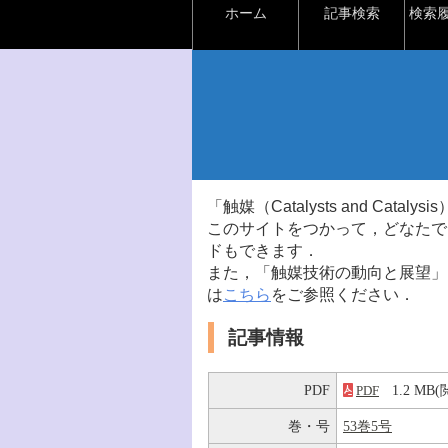
ホーム
記事検索
検索
「触媒（Catalysts and Ca
このサイトをつかって，どなたで
ドもできます．
また，「触媒技術の動向と展望」
は
こちら
をご参照ください．
記事情報
PDF
1.2 M
PDF
巻・号
53巻5号