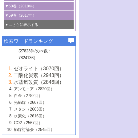
3号 CO
の排出削減および有効活用のた
タリゼーション
2
3号 特殊反応場を利用した触媒的分子変
る非貴金属触媒の研究動向
線を利用した触媒解析技術の最先端
1号 物質移動制御に着目した触媒プロセ
▼60巻（2018年）
4号 格子酸素・格子酸素欠陥を利用した
めの触媒技術
換反応
2号 機能化学品製造に資するクリーンな
ス開発
5号 ゼオライトの合成と応用における研
5号 単原子触媒
触媒反応
1号 固体酸触媒の最新の研究動向
▼59巻（2017年）
触媒的酸化反応
4号 若手による情報発信企画～とびたて
4号 多孔質材料を用いた触媒の新展開
究動向
2号 CO
フリー水素サプライチェーンに
2
6号 参照触媒委員会からのお知らせ
5号 生体触媒によるエネルギー変換反応
2号 二酸化炭素からの有用化学品合成
1号 いたるところに，触媒
▼…さらに表示する
若き触媒の研究者たち～（1）
3号 水処理のための触媒化学
5号 情報学的手法を用いた触媒開発
6号 ヘテロ接合界面
関わる触媒開発動向
B号 第133回触媒討論会（2023年）
6号 窒素とリンの循環のための触媒・機
3号 ナノ粒子・クラスター触媒の最前線
2号 機能性材料の局所構造解析のための
5号 若手による情報発信企画～とびたて
▼58巻（2016年）
4号 光触媒を用いた水分解の最新の研究
6号 カーボンニュートラルに向けた電解
B号 第135回触媒討論会（2025年）
3号 精密高分子合成に関する最近の研究
能性材料
最先端技術
検索ワードランキング
4号 60周年記念企画
若き触媒の研究者たち～（2）
動向
技術
1号 ユニークな構造の高分子を生み出す触
▼57巻（2015年）
動向
B号 第131回触媒討論会（2023年）
3号 無機分離膜材料の開発と触媒反応プ
5号 進化するゼオライト合成技術
6号 石油のノーブル・ユースを志向した
媒技術
(27823件/のべ数：
5号 次世代の触媒プロセスを支えるマイ
B号 第127回触媒討論会（2021年・オン
1号 水素キャリアにかかわる触媒技術の新
4号 バイオマス化成品製造のための触媒
▼56巻（2014年）
ロセスへの適用
触媒技術
7824136）
クロ波
6号 非貴金属系触媒における電気化学的
ライン開催(Zoom)のみ）
2号 リグニンからの化成品製造に向けた触
展開
技術
1号 特殊環境場を利用した材料合成
▼55巻（2013年）
4号 触媒研究における計算科学の利用
酸素還元反応
B号 第129回触媒討論会（2022年・京都
媒技術
6号 メタン転換技術の最新動向
ゼオライト（3070回）
2号 石油精製用触媒の最近の進展
5号 固体触媒による含窒素有機化合物変
2号 光触媒反応機構に関する最新の研究動
1号 高耐久性燃料電池システム用触媒にお
大学：オンライン・対面開催）
▼54巻（2012年）
5号 水素のふるまいを解き明かす最先端
B号 第121回触媒討論会（2018年・東京
3号 触媒研究の最先端～とびたて若き研究
二酸化炭素（2943回）
B号 第125回触媒討論会（2020年・工学
換の最前線
3号 固体酸化物形燃料電池（SOFC）におけ
向
ける新展開
研究
大学）
1号 規則性多孔体の利用技術における最近
▼53巻（2011年）
者たち～（1）
水蒸気改質（2846回）
院大学）
るアノード触媒上での燃料直接改質技術
6号 貴金属使用量低減に向けた自動車排
3号 固体高分子形燃料電池カソード触媒の
2号 リビングラジカル重合の最近の動向
6号 低級アルカンの有効利用のための触
の進歩
アンモニア（2820回）
4号 触媒研究の最先端～とびたて若き研究
1号 金属学から見る合金触媒の新展開
▼52巻（2010年）
ガス浄化触媒の開発
4号 コアシェル構造の制御による触媒機能
開発動向
媒技術
白金（2782回）
3号 天然ガスの化学工業的展開に関する触
2号 第109回触媒討論会
者たち～（2）
2号 第107回触媒討論会
の向上
1号 触媒の劣化対策と長寿命触媒開発
B号 第123回触媒討論会（2019年・大阪
▼51巻（2009年）
4号 人工光合成に向けた近年のアプローチ
光触媒（2667回）
媒技術
B号 第119回触媒討論会（2017年・首都
3号 貴金属低減技術の最新動向
5号 触媒研究の最先端～とびたて若き研究
市立大学）
3号 触媒のその場観察法の進歩（１）
5号 工業触媒およびその周辺技術の最近の
2号 第105回触媒討論会
1号 炭素材料－熱い注目を集める材料－
▼50巻（2008年）
メタン（2663回）
大学東京）
5号 未利用熱エネルギーの有効活用に貢献
4号 貴金属触媒の精密構造制御とその活用
者たち～（3）
4号 貴金属代替技術の最新動向
進歩
水素化（2616回）
4号 触媒のその場観察法の進歩（２）
3号 ナノ構造が拓く新機能
する触媒技術
2号 第103回触媒討論会
1号 触媒化学と学会のこの10年，半世紀，
▼49巻（2007年）
5号 バイオマス化成品製造のための固体触
6号 イオニクス材料と燃料電池・電解合成
5号 光触媒による物質変換反応の新展開
CO2（2567回）
6号 ナノシート
5号 不活性結合の触媒的活性化による有機
そして未来
4号 活性サイトおよびその環境の精密な設
6号 ポリオキソメタレート
3号 環境浄化用光触媒の現状と課題
媒の開発
1号 含フッ素化合物の合成と触媒
▼48巻（2006年）
の最新の研究動向
触媒討論会（2545回）
6号 グラフェン
合成
B号 第115回触媒討論会（2015年・成蹊大
計による触媒の高機能化
2号 第101回触媒討論会
B号 第113回触媒討論会（2014年・ロワジ
4号 水素社会の実現に向けた水素製造・貯
6号 ナノ空間─吸着状態解析から新機能開拓
2号 第99回触媒討論会
B号 第117回触媒討論会（2016年・大阪府
1号 固体酸触媒の最近の進歩
▼47巻（2005年）