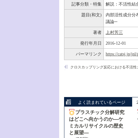
記事分類・特集
解説：不活性結
題目(和文)
内部活性成分分
議論─
著者
上村芳三
発行年月日
2016-12-01
パーマリンク
https://catsj.jp/j
よく読まれているページ
プラスチック分解研究
はどこへ向かうのか―ケ
ミカルリサイクルの歴史
と展望―