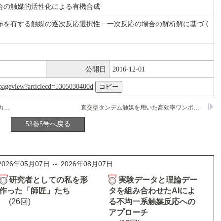
合の触媒的活性化による有機合成
布を有する触媒の逐次反応選択性 ─一次反応の場合の解析解に基づく
公開日
2016-12-01
nl/pageview?articlecd=5305030400d
クロスカップリング反応における不活性カルボン酸エステルの利用法
直交型タンデム触媒を用いた高効率ワンポットプロセスの開発
53巻5号へ戻る
2026年05月07日 ～ 2026年08月07日
研究者としての私を形
実験データと理論デー
作った「師匠」たち
タを組み合わせたAIによ
(26回)
る不均一系触媒反応への
アプローチ