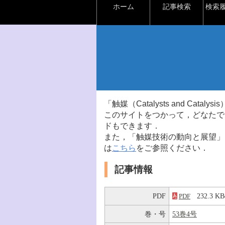
ホーム
記事検索
検索
「触媒（Catalysts and Ca
このサイトをつかって，どなたで
ドもできます．
また，「触媒技術の動向と展望」
は
こちら
をご参照ください．
記事情報
PDF
232.3 
PDF
巻・号
53巻4号