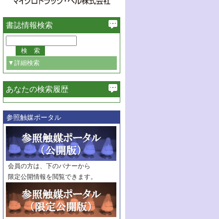
書誌情報検索
▼詳細検索
あなたの検索履歴
必ず含む
参照触媒ポータル
巻・号指定
巻
号
範囲指定
巻
号～
巻
会員の方は、下のバナーから
号
限定公開情報を閲覧できます。
触媒年鑑
年度
記事種別
マーク：
マークあり