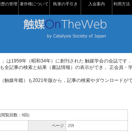
履歴の管理
著作権について
執筆の手引き
入会案内
利用方法・
talysis）」は1959年（昭和34年）に創刊された 触媒学会の会誌です．
も全記事の検索と結果（書誌情報）の表示ができ， 正会員・
（触媒年鑑）も2021年版から，記事の検索やダウンロードが
KB(閲覧回数：8回)
ページ
259