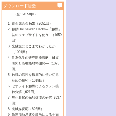
学）
7号 水素を利用する化成品合成の新潮流
6号 新しい固体酸触媒技術
5号 触媒を有効に使うための技術
ールホテル豊橋）
蔵技術の進歩
まで─
3号 メソポーラス物質の新展開
立大学）
3号 実用的ファインケミカル合成プロセス
ダウンロード総数
2号 第97回触媒討論会
1号 最近の触媒担体とその効果
▼46巻（2004年）
7号 ゼオライト合成における最近の進歩
6号 第106回触媒討論会
5号 CO
が関わる触媒・材料
B号 第111回触媒討論会（2013年・関西大
4号 錯体を利用したユニークな表面構造の
を実現する触媒
2
3号 リビング重合触媒の最近の展開
2号 第95回触媒討論会
(全164558件）
1号 部分酸化反応触媒の最前線
▼45巻（2003年）
学）
構築と機能
7号 有機分子触媒による精密有機合成
4号 バイオマス活用のための技術開発
6号 第104回触媒討論会
4号 今後の液体燃料を支える触媒技術
3号 化成品を合成するゼオライト触媒
2号 第93回触媒討論会
1号 なぜこの触媒が良いのか？
▼44巻（2002年）
貴金属合金触媒（2051回）
5号 若手会員による触媒研究の未来展望1：
8号 高機能化ポリオレフィンに向けた重合
5号 こんな物質，あんな物質―新たな触媒
7号 持続可能社会実現のための触媒および
5号 水素製造・貯蔵のための触媒技術の新
4号 水分解用光触媒材料
3号 特殊エネルギー場の触媒反応
触媒OnTheWeb Hacks─「触媒」
企業編
2号 第91回触媒討論会
触媒の最近の進展
1号 高次制御された触媒の化学
▼43巻（2001年）
の可能性―
触媒関連技術
しい展開
誌のウェブサイトを使う─（1659
5号 時間分解分光の進歩と応用
4号 生体内における金属の触媒作用
6号 第102回触媒討論会
3号 最近の自動車排ガス処理技術
2号 第89回触媒討論会
1号 グリーンケミストリーと触媒
▼42巻（2000年）
6号 第100回触媒討論会
8号 未来を拓く金属錯体
回）
6号 第98回触媒討論会
6号 第96回触媒討論会
5号 ファインケミカルズの展開に寄与する
7号 触媒・化学反応における計算化学の進
4号 触媒研究の現状と将来─第90回触媒討論
3号 触媒を利用した電気化学の新展開
2号 第87回触媒討論会特集号
1号 触媒反応工学の明日を拓く
▼41巻（1999年）
7号 『結晶の化学』を活かした触媒研究
光触媒はどこまでわかったか
7号 基礎化学品製造の触媒技術
触媒
歩
会Aから
7号 未来型金属錯体触媒開発への展望
4号 ナノ材料の調製と機能化
（1091回）
3号 生体触媒とバイオプロセス
2号 第85回触媒討論会
8号 イオン液体の応用
1号 孔、穴、あな?-特異な空間とその利用-
▼40巻（1998年）
8号 多機能型リアクター
6号 第94回触媒討論会
8号 若手研究者による触媒研究の未来展望
5号 基礎化学品製造の触媒技術
8号 超臨界流体を用いた化学プロセスの新
住友化学の研究開発戦略―触媒
5号 こんな触媒が欲しい
4号 水素製造・利用の触媒化学
3号 反応ダイナミクス
2号 第83回触媒討論会
1号 創立40周年記念・触媒化学この10年の
▼39巻（1997年）
2：大学・研究所編
展開
研究と高機能材料開発―（1075
7号 サブナノレベルでみた新しい表面現象
6号 第92回触媒討論会
6号 第90回触媒討論会
5号 触媒研究における新しい切り口：コン
進展と21世紀への提言/創立40周年記念・触
4号 超臨界流体の触媒反応への応用
3号 均一系触媒反応最前線
1号 均一系と不均一系触媒反応-その特徴と
回）
▼38巻（1996年）
8号 オレフィン重合触媒の新たな展
7号 基礎化学品製造の触媒技術
ビナトリアルケミストリー
媒学会この10年の歩みとこれから/創立40周
7号 触媒研究と学術雑誌/情報
5号 触媒のおもしろさをどのように伝える
接点
触媒の活性を徹底的に使い切る
4号 実用炭素材料の新展開
1号 触媒の構造と触媒作用/C1化学を中心と
▼37巻（1995年）
年記念・記録は語る
8号 資源の循環と触媒技術
6号 第88回触媒討論会特集号
か
ための技術（1019回）
8号 若い世代からみた触媒化学の現状と未
2号 第79回触媒討論会
5号 研究の方法論を考える
する21世紀への触媒
1号 ファインケミカルズと固体触媒
▼36巻（1994年）
2号 第81回触媒討論会
ゼオライト触媒によるクメン接
来
7号 企業における触媒研究のブレークスル
6号 第86回触媒討論会
3号 最新NO除去触媒の実用化研究
6号 第84回触媒討論会
2号 第77回触媒討論会
2号 第75回触媒討論会
触分解（921回）
1号 電気化学と触媒
▼35巻（1993年）
ー
3号 計算機触媒化学へのさそい
7号 水素化精製触媒の新しい展開
4号 新しい反応場を目指した触媒調製
7号 機能性金属材料と触媒
3号 オリンピックメダル:金・銀・銅はどん
酸化亜鉛の光触媒能の研究（837
3号 希土類を利用した触媒
2号 第73回触媒討論会
8号 この材料を触媒として使ってみません
4号 触媒劣化の制御と予測
1号 工業触媒開発マニュアル―探索から工
▼34巻（1992年）
8号 新しい反応性と機能性を目指した金属
な触媒作用を示すか
回）
5号 反応・分離技術の新しい展開
8号 触媒研究へのNMRの応用と展望
か？
業化まで
4号 触媒とリサイクル
3号 C4化学の展開
5号 最新の実用プロセスと触媒
クラスタ-化学
1号 インパクトを与えたこの研究
▼33巻（1991年）
光触媒反応（826回）
4号 触媒作用における機能の複合化
6号 第80回触媒討論会
2号 第71回触媒討論会
5号 エネルギー変換触媒
4号 《通常号》
6号 第82回触媒討論会
急速加熱急速冷却法による十面
2号 第69回触媒討論会
1号 触媒プロセス開発マニュアル―探索か
▼32巻（1990年）