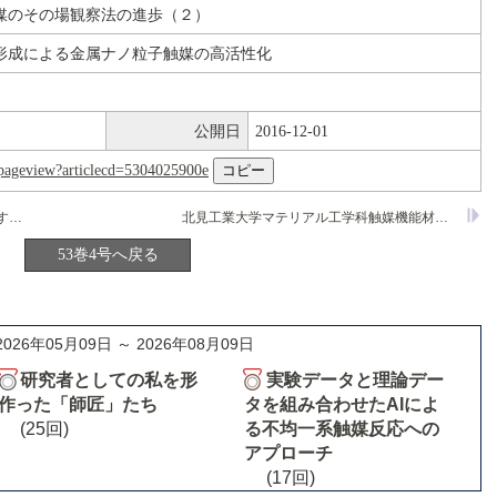
媒のその場観察法の進歩（２）
形成による金属ナノ粒子触媒の高活性化
公開日
2016-12-01
nl/pageview?articlecd=5304025900e
非食糧系バイオマスの輸送用燃料化に関する研究動向
北見工業大学マテリアル工学科触媒機能材料研究室
53巻4号へ戻る
2026年05月09日 ～ 2026年08月09日
研究者としての私を形
実験データと理論デー
作った「師匠」たち
タを組み合わせたAIによ
(25回)
る不均一系触媒反応への
アプローチ
(17回)