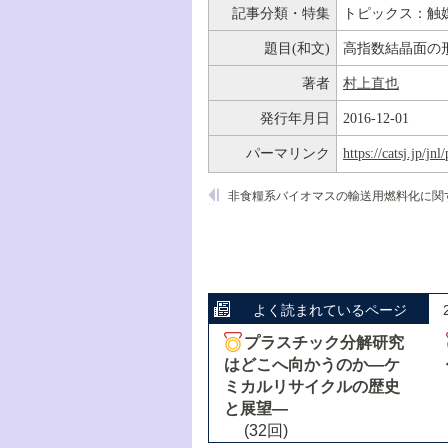
記事分類・特集
トピックス：触
題目(和文)
高指数結晶面の
著者
村上直也
発行年月日
2016-12-01
パーマリンク
https://catsj.jp/j
よく読まれているページ
プラスチック分解研究
はどこへ向かうのか―ケ
ミカルリサイクルの歴史
と展望―
(32回)