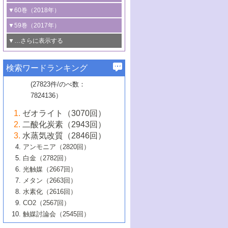
3号 CO
の排出削減および有効活用のた
タリゼーション
2
3号 特殊反応場を利用した触媒的分子変
る非貴金属触媒の研究動向
線を利用した触媒解析技術の最先端
1号 物質移動制御に着目した触媒プロセ
▼60巻（2018年）
4号 格子酸素・格子酸素欠陥を利用した
めの触媒技術
換反応
2号 機能化学品製造に資するクリーンな
ス開発
5号 ゼオライトの合成と応用における研
5号 単原子触媒
触媒反応
1号 固体酸触媒の最新の研究動向
▼59巻（2017年）
触媒的酸化反応
4号 若手による情報発信企画～とびたて
4号 多孔質材料を用いた触媒の新展開
究動向
2号 CO
フリー水素サプライチェーンに
2
6号 参照触媒委員会からのお知らせ
5号 生体触媒によるエネルギー変換反応
2号 二酸化炭素からの有用化学品合成
1号 いたるところに，触媒
▼…さらに表示する
若き触媒の研究者たち～（1）
3号 水処理のための触媒化学
5号 情報学的手法を用いた触媒開発
6号 ヘテロ接合界面
関わる触媒開発動向
B号 第133回触媒討論会（2023年）
6号 窒素とリンの循環のための触媒・機
3号 ナノ粒子・クラスター触媒の最前線
2号 機能性材料の局所構造解析のための
5号 若手による情報発信企画～とびたて
▼58巻（2016年）
4号 光触媒を用いた水分解の最新の研究
6号 カーボンニュートラルに向けた電解
B号 第135回触媒討論会（2025年）
3号 精密高分子合成に関する最近の研究
能性材料
最先端技術
検索ワードランキング
4号 60周年記念企画
若き触媒の研究者たち～（2）
動向
技術
1号 ユニークな構造の高分子を生み出す触
▼57巻（2015年）
動向
B号 第131回触媒討論会（2023年）
3号 無機分離膜材料の開発と触媒反応プ
5号 進化するゼオライト合成技術
6号 石油のノーブル・ユースを志向した
媒技術
(27823件/のべ数：
5号 次世代の触媒プロセスを支えるマイ
B号 第127回触媒討論会（2021年・オン
1号 水素キャリアにかかわる触媒技術の新
4号 バイオマス化成品製造のための触媒
▼56巻（2014年）
ロセスへの適用
触媒技術
7824136）
クロ波
6号 非貴金属系触媒における電気化学的
ライン開催(Zoom)のみ）
2号 リグニンからの化成品製造に向けた触
展開
技術
1号 特殊環境場を利用した材料合成
▼55巻（2013年）
4号 触媒研究における計算科学の利用
酸素還元反応
B号 第129回触媒討論会（2022年・京都
媒技術
6号 メタン転換技術の最新動向
ゼオライト（3070回）
2号 石油精製用触媒の最近の進展
5号 固体触媒による含窒素有機化合物変
2号 光触媒反応機構に関する最新の研究動
1号 高耐久性燃料電池システム用触媒にお
大学：オンライン・対面開催）
▼54巻（2012年）
5号 水素のふるまいを解き明かす最先端
B号 第121回触媒討論会（2018年・東京
3号 触媒研究の最先端～とびたて若き研究
二酸化炭素（2943回）
B号 第125回触媒討論会（2020年・工学
換の最前線
3号 固体酸化物形燃料電池（SOFC）におけ
向
ける新展開
研究
大学）
1号 規則性多孔体の利用技術における最近
▼53巻（2011年）
者たち～（1）
水蒸気改質（2846回）
院大学）
るアノード触媒上での燃料直接改質技術
6号 貴金属使用量低減に向けた自動車排
3号 固体高分子形燃料電池カソード触媒の
2号 リビングラジカル重合の最近の動向
6号 低級アルカンの有効利用のための触
の進歩
アンモニア（2820回）
4号 触媒研究の最先端～とびたて若き研究
1号 金属学から見る合金触媒の新展開
▼52巻（2010年）
ガス浄化触媒の開発
4号 コアシェル構造の制御による触媒機能
開発動向
媒技術
白金（2782回）
3号 天然ガスの化学工業的展開に関する触
2号 第109回触媒討論会
者たち～（2）
2号 第107回触媒討論会
の向上
1号 触媒の劣化対策と長寿命触媒開発
B号 第123回触媒討論会（2019年・大阪
▼51巻（2009年）
4号 人工光合成に向けた近年のアプローチ
光触媒（2667回）
媒技術
B号 第119回触媒討論会（2017年・首都
3号 貴金属低減技術の最新動向
5号 触媒研究の最先端～とびたて若き研究
市立大学）
3号 触媒のその場観察法の進歩（１）
5号 工業触媒およびその周辺技術の最近の
2号 第105回触媒討論会
1号 炭素材料－熱い注目を集める材料－
▼50巻（2008年）
メタン（2663回）
大学東京）
5号 未利用熱エネルギーの有効活用に貢献
4号 貴金属触媒の精密構造制御とその活用
者たち～（3）
4号 貴金属代替技術の最新動向
進歩
水素化（2616回）
4号 触媒のその場観察法の進歩（２）
3号 ナノ構造が拓く新機能
する触媒技術
2号 第103回触媒討論会
1号 触媒化学と学会のこの10年，半世紀，
▼49巻（2007年）
5号 バイオマス化成品製造のための固体触
6号 イオニクス材料と燃料電池・電解合成
5号 光触媒による物質変換反応の新展開
CO2（2567回）
6号 ナノシート
5号 不活性結合の触媒的活性化による有機
そして未来
4号 活性サイトおよびその環境の精密な設
6号 ポリオキソメタレート
3号 環境浄化用光触媒の現状と課題
媒の開発
1号 含フッ素化合物の合成と触媒
▼48巻（2006年）
の最新の研究動向
触媒討論会（2545回）
6号 グラフェン
合成
B号 第115回触媒討論会（2015年・成蹊大
計による触媒の高機能化
2号 第101回触媒討論会
B号 第113回触媒討論会（2014年・ロワジ
4号 水素社会の実現に向けた水素製造・貯
6号 ナノ空間─吸着状態解析から新機能開拓
2号 第99回触媒討論会
B号 第117回触媒討論会（2016年・大阪府
1号 固体酸触媒の最近の進歩
▼47巻（2005年）