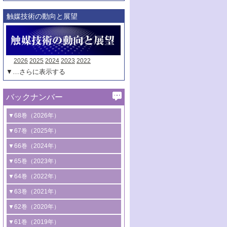
触媒技術の動向と展望
2026
2025
2024
2023
2022
▼…さらに表示する
バックナンバー
▼68巻（2026年）
1号 過酸化水素合成に関する研究動向
▼67巻（2025年）
2号 コンピューター技術により加速する
1号 CO
水素化によるグリーン燃料/グリ
▼66巻（2024年）
2
触媒開発
ーンケミカル製造
1号 低次元ナノ構造を有する触媒材料
▼65巻（2023年）
3号 有機分子変換やCO
資源化のための
2
2号 水素製造のための水分解技術に関す
2号 規制反応場を活用した固体触媒研究
1号 炭素が関わる触媒機能
▼64巻（2022年）
光触媒に関する最近の研究
る最近の研究
の新展開
2号 プラスチックケミカルリサイクルの
1号 合成ガス製造とCOを用いるケミカル
▼63巻（2021年）
B号 第137回触媒討論会（2026年）
3号 オレフィン系樹脂の精密合成に関す
3号 未踏分子変換を目指した酸化触媒プ
ための触媒技術
ズ合成の最新動向
1号 金触媒の新展開
▼62巻（2020年）
る最新技術
ロセスの最前線
3号 非酸化物系金属化合物を基盤とした
2号 化学品合成のための合金触媒開発
2号 ペロブスカイト
1号 触媒設計を拓く欠陥構造のキャラク
▼61巻（2019年）
4号 アルコール類の効率的変換を実現す
4号 シンクロトロン放射光および中性子
触媒材料の開発