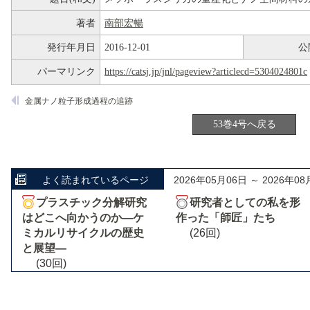
著者
南部宏暢
発行年月日
2016-12-01
公
パーマリンク
https://catsj.jp/jnl/pageview?articlecd=5304024801c
金属ナノ粒子形成過程の追跡
53巻4号へ戻る
よく読まれているページ
2026年05月06日 ～ 2026年08
プラスチック分解研究
研究者としての私を形
はどこへ向かうのか―ケ
作った「師匠」たち
ミカルリサイクルの歴史
(26回)
と展望―
(30回)