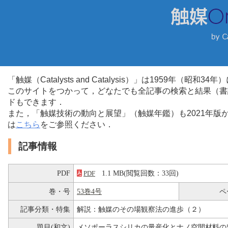
「触媒（Catalysts and Catalysis）」は1959年（昭
このサイトをつかって，どなたでも全記事の検索と結果（書
ドもできます．
また，「触媒技術の動向と展望」（触媒年鑑）も2021年
は
こちら
をご参照ください．
記事情報
PDF
1.1 MB(閲覧回数：33回)
PDF
巻・号
53巻4号
ペ
記事分類・特集
解説：触媒のその場観察法の進歩（２）
題目(和文)
メソポーラスシリカの量産化とナノ空間材料の