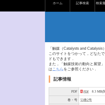
ホーム
記事検索
検索
「触媒（Catalysts and Ca
このサイトをつかって，どなたで
ドもできます．
また，「触媒技術の動向と展望」
は
こちら
をご参照ください．
記事情報
PDF
8.3 M
PDF
巻・号
53巻2号