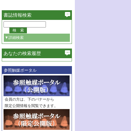
書誌情報検索
▼詳細検索
あなたの検索履歴
必ず含む
参照触媒ポータル
巻・号指定
巻
号
範囲指定
巻
号～
巻
会員の方は、下のバナーから
号
限定公開情報を閲覧できます。
触媒年鑑
年度
記事種別
マーク：
マークあり