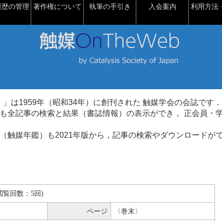
履歴の管理
著作権について
執筆の手引き
入会案内
利用方法・
talysis）」は1959年（昭和34年）に創刊された 触媒学会の会誌です．
も全記事の検索と結果（書誌情報）の表示ができ， 正会員・
（触媒年鑑）も2021年版から，記事の検索やダウンロードが
B(閲覧回数：5回)
ページ
〈巻末〉