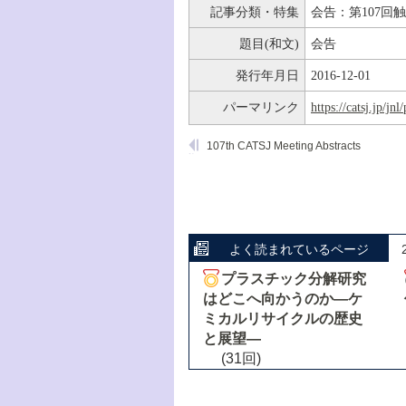
記事分類・特集
会告：第107回
題目(和文)
会告
発行年月日
2016-12-01
パーマリンク
https://catsj.jp/j
107th CATSJ Meeting Abstracts
よく読まれているページ
プラスチック分解研究
はどこへ向かうのか―ケ
ミカルリサイクルの歴史
と展望―
(31回)