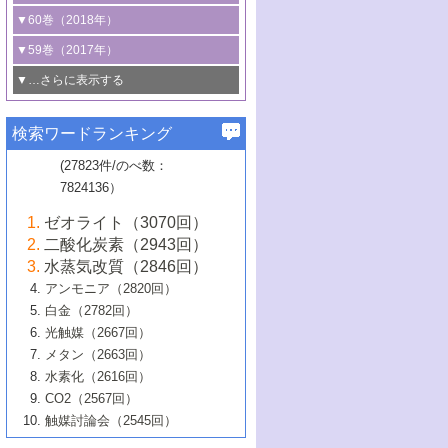
3号 CO
の排出削減および有効活用のた
タリゼーション
2
3号 特殊反応場を利用した触媒的分子変
る非貴金属触媒の研究動向
線を利用した触媒解析技術の最先端
1号 物質移動制御に着目した触媒プロセ
▼60巻（2018年）
4号 格子酸素・格子酸素欠陥を利用した
めの触媒技術
換反応
2号 機能化学品製造に資するクリーンな
ス開発
5号 ゼオライトの合成と応用における研
5号 単原子触媒
触媒反応
1号 固体酸触媒の最新の研究動向
▼59巻（2017年）
触媒的酸化反応
4号 若手による情報発信企画～とびたて
4号 多孔質材料を用いた触媒の新展開
究動向
2号 CO
フリー水素サプライチェーンに
2
6号 参照触媒委員会からのお知らせ
5号 生体触媒によるエネルギー変換反応
2号 二酸化炭素からの有用化学品合成
1号 いたるところに，触媒
▼…さらに表示する
若き触媒の研究者たち～（1）
3号 水処理のための触媒化学
5号 情報学的手法を用いた触媒開発
6号 ヘテロ接合界面
関わる触媒開発動向
B号 第133回触媒討論会（2023年）
6号 窒素とリンの循環のための触媒・機
3号 ナノ粒子・クラスター触媒の最前線
2号 機能性材料の局所構造解析のための
5号 若手による情報発信企画～とびたて
▼58巻（2016年）
4号 光触媒を用いた水分解の最新の研究
6号 カーボンニュートラルに向けた電解
B号 第135回触媒討論会（2025年）
3号 精密高分子合成に関する最近の研究
能性材料
最先端技術
検索ワードランキング
4号 60周年記念企画
若き触媒の研究者たち～（2）
動向
技術
1号 ユニークな構造の高分子を生み出す触
▼57巻（2015年）
動向
B号 第131回触媒討論会（2023年）
3号 無機分離膜材料の開発と触媒反応プ
5号 進化するゼオライト合成技術
6号 石油のノーブル・ユースを志向した
媒技術
(27823件/のべ数：
5号 次世代の触媒プロセスを支えるマイ
B号 第127回触媒討論会（2021年・オン
1号 水素キャリアにかかわる触媒技術の新
4号 バイオマス化成品製造のための触媒
▼56巻（2014年）
ロセスへの適用
触媒技術
7824136）
クロ波
6号 非貴金属系触媒における電気化学的
ライン開催(Zoom)のみ）
2号 リグニンからの化成品製造に向けた触
展開
技術
1号 特殊環境場を利用した材料合成
▼55巻（2013年）
4号 触媒研究における計算科学の利用
酸素還元反応
B号 第129回触媒討論会（2022年・京都
媒技術
6号 メタン転換技術の最新動向
ゼオライト（3070回）
2号 石油精製用触媒の最近の進展
5号 固体触媒による含窒素有機化合物変
2号 光触媒反応機構に関する最新の研究動
1号 高耐久性燃料電池システム用触媒にお
大学：オンライン・対面開催）
▼54巻（2012年）
5号 水素のふるまいを解き明かす最先端
B号 第121回触媒討論会（2018年・東京
3号 触媒研究の最先端～とびたて若き研究
二酸化炭素（2943回）
B号 第125回触媒討論会（2020年・工学
換の最前線
3号 固体酸化物形燃料電池（SOFC）におけ
向
ける新展開
研究
大学）
1号 規則性多孔体の利用技術における最近
▼53巻（2011年）
者たち～（1）
水蒸気改質（2846回）
院大学）
るアノード触媒上での燃料直接改質技術
6号 貴金属使用量低減に向けた自動車排
3号 固体高分子形燃料電池カソード触媒の
2号 リビングラジカル重合の最近の動向
6号 低級アルカンの有効利用のための触
の進歩
アンモニア（2820回）
4号 触媒研究の最先端～とびたて若き研究
1号 金属学から見る合金触媒の新展開
▼52巻（2010年）
ガス浄化触媒の開発
4号 コアシェル構造の制御による触媒機能
開発動向
媒技術
白金（2782回）
3号 天然ガスの化学工業的展開に関する触
2号 第109回触媒討論会
者たち～（2）
2号 第107回触媒討論会
の向上
1号 触媒の劣化対策と長寿命触媒開発
B号 第123回触媒討論会（2019年・大阪
▼51巻（2009年）
4号 人工光合成に向けた近年のアプローチ
光触媒（2667回）
媒技術
B号 第119回触媒討論会（2017年・首都
3号 貴金属低減技術の最新動向
5号 触媒研究の最先端～とびたて若き研究
市立大学）
3号 触媒のその場観察法の進歩（１）
5号 工業触媒およびその周辺技術の最近の
2号 第105回触媒討論会
1号 炭素材料－熱い注目を集める材料－
▼50巻（2008年）
メタン（2663回）
大学東京）
5号 未利用熱エネルギーの有効活用に貢献
4号 貴金属触媒の精密構造制御とその活用
者たち～（3）
4号 貴金属代替技術の最新動向
進歩
水素化（2616回）
4号 触媒のその場観察法の進歩（２）
3号 ナノ構造が拓く新機能
する触媒技術
2号 第103回触媒討論会
1号 触媒化学と学会のこの10年，半世紀，
▼49巻（2007年）
5号 バイオマス化成品製造のための固体触
6号 イオニクス材料と燃料電池・電解合成
5号 光触媒による物質変換反応の新展開
CO2（2567回）
6号 ナノシート
5号 不活性結合の触媒的活性化による有機
そして未来
4号 活性サイトおよびその環境の精密な設
6号 ポリオキソメタレート
3号 環境浄化用光触媒の現状と課題
媒の開発
1号 含フッ素化合物の合成と触媒
▼48巻（2006年）
の最新の研究動向
触媒討論会（2545回）
6号 グラフェン
合成
B号 第115回触媒討論会（2015年・成蹊大
計による触媒の高機能化
2号 第101回触媒討論会
B号 第113回触媒討論会（2014年・ロワジ
4号 水素社会の実現に向けた水素製造・貯
6号 ナノ空間─吸着状態解析から新機能開拓
2号 第99回触媒討論会
B号 第117回触媒討論会（2016年・大阪府
1号 固体酸触媒の最近の進歩
▼47巻（2005年）