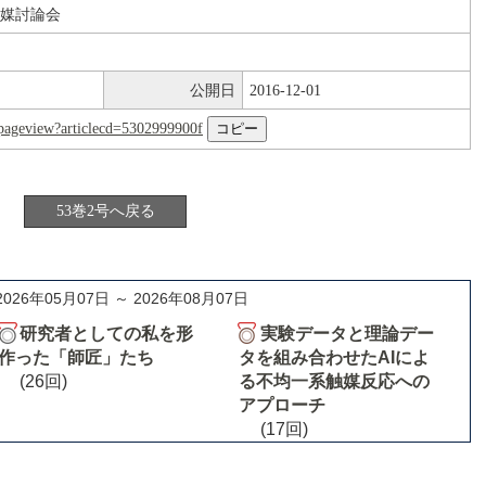
触媒討論会
公開日
2016-12-01
nl/pageview?articlecd=5302999900f
53巻2号へ戻る
2026年05月07日 ～ 2026年08月07日
研究者としての私を形
実験データと理論デー
作った「師匠」たち
タを組み合わせたAIによ
(26回)
る不均一系触媒反応への
アプローチ
(17回)