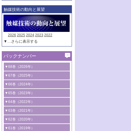
触媒技術の動向と展望
2026
2025
2024
2023
2022
▼…さらに表示する
バックナンバー
▼68巻（2026年）
1号 過酸化水素合成に関する研究動向
▼67巻（2025年）
2号 コンピューター技術により加速する
1号 CO
水素化によるグリーン燃料/グリ
▼66巻（2024年）
2
触媒開発
ーンケミカル製造
1号 低次元ナノ構造を有する触媒材料
▼65巻（2023年）
3号 有機分子変換やCO
資源化のための
2
2号 水素製造のための水分解技術に関す
2号 規制反応場を活用した固体触媒研究
1号 炭素が関わる触媒機能
▼64巻（2022年）
光触媒に関する最近の研究
る最近の研究
の新展開
2号 プラスチックケミカルリサイクルの
1号 合成ガス製造とCOを用いるケミカル
▼63巻（2021年）
B号 第137回触媒討論会（2026年）
3号 オレフィン系樹脂の精密合成に関す
3号 未踏分子変換を目指した酸化触媒プ
ための触媒技術
ズ合成の最新動向
1号 金触媒の新展開
▼62巻（2020年）
る最新技術
ロセスの最前線
3号 非酸化物系金属化合物を基盤とした
2号 化学品合成のための合金触媒開発
2号 ペロブスカイト
1号 触媒設計を拓く欠陥構造のキャラク
▼61巻（2019年）
4号 アルコール類の効率的変換を実現す
4号 シンクロトロン放射光および中性子
触媒材料の開発