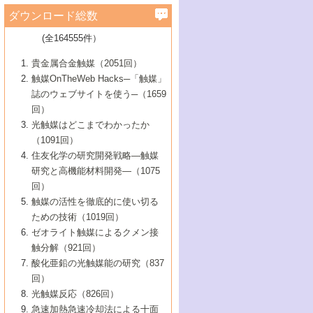
学）
7号 水素を利用する化成品合成の新潮流
6号 新しい固体酸触媒技術
5号 触媒を有効に使うための技術
ールホテル豊橋）
蔵技術の進歩
まで─
3号 メソポーラス物質の新展開
立大学）
3号 実用的ファインケミカル合成プロセス
ダウンロード総数
2号 第97回触媒討論会
1号 最近の触媒担体とその効果
▼46巻（2004年）
7号 ゼオライト合成における最近の進歩
6号 第106回触媒討論会
5号 CO
が関わる触媒・材料
B号 第111回触媒討論会（2013年・関西大
4号 錯体を利用したユニークな表面構造の
を実現する触媒
2
3号 リビング重合触媒の最近の展開
2号 第95回触媒討論会
(全164555件）
1号 部分酸化反応触媒の最前線
▼45巻（2003年）
学）
構築と機能
7号 有機分子触媒による精密有機合成
4号 バイオマス活用のための技術開発
6号 第104回触媒討論会
4号 今後の液体燃料を支える触媒技術
3号 化成品を合成するゼオライト触媒
2号 第93回触媒討論会
1号 なぜこの触媒が良いのか？
▼44巻（2002年）
貴金属合金触媒（2051回）
5号 若手会員による触媒研究の未来展望1：
8号 高機能化ポリオレフィンに向けた重合
5号 こんな物質，あんな物質―新たな触媒
7号 持続可能社会実現のための触媒および
5号 水素製造・貯蔵のための触媒技術の新
4号 水分解用光触媒材料
3号 特殊エネルギー場の触媒反応
触媒OnTheWeb Hacks─「触媒」
企業編
2号 第91回触媒討論会
触媒の最近の進展
1号 高次制御された触媒の化学
▼43巻（2001年）
の可能性―
触媒関連技術
しい展開
誌のウェブサイトを使う─（1659
5号 時間分解分光の進歩と応用
4号 生体内における金属の触媒作用
6号 第102回触媒討論会
3号 最近の自動車排ガス処理技術
2号 第89回触媒討論会
1号 グリーンケミストリーと触媒
▼42巻（2000年）
6号 第100回触媒討論会
8号 未来を拓く金属錯体
回）
6号 第98回触媒討論会
6号 第96回触媒討論会
5号 ファインケミカルズの展開に寄与する
7号 触媒・化学反応における計算化学の進
4号 触媒研究の現状と将来─第90回触媒討論
3号 触媒を利用した電気化学の新展開
2号 第87回触媒討論会特集号
1号 触媒反応工学の明日を拓く
▼41巻（1999年）
7号 『結晶の化学』を活かした触媒研究
光触媒はどこまでわかったか
7号 基礎化学品製造の触媒技術
触媒
歩
会Aから
7号 未来型金属錯体触媒開発への展望
4号 ナノ材料の調製と機能化
（1091回）
3号 生体触媒とバイオプロセス
2号 第85回触媒討論会
8号 イオン液体の応用
1号 孔、穴、あな?-特異な空間とその利用-
▼40巻（1998年）
8号 多機能型リアクター
6号 第94回触媒討論会
8号 若手研究者による触媒研究の未来展望
5号 基礎化学品製造の触媒技術
8号 超臨界流体を用いた化学プロセスの新
住友化学の研究開発戦略―触媒
5号 こんな触媒が欲しい
4号 水素製造・利用の触媒化学
3号 反応ダイナミクス
2号 第83回触媒討論会
1号 創立40周年記念・触媒化学この10年の
▼39巻（1997年）
2：大学・研究所編
展開
研究と高機能材料開発―（1075
7号 サブナノレベルでみた新しい表面現象
6号 第92回触媒討論会
6号 第90回触媒討論会
5号 触媒研究における新しい切り口：コン
進展と21世紀への提言/創立40周年記念・触
4号 超臨界流体の触媒反応への応用
3号 均一系触媒反応最前線
1号 均一系と不均一系触媒反応-その特徴と
回）
▼38巻（1996年）
8号 オレフィン重合触媒の新たな展
7号 基礎化学品製造の触媒技術
ビナトリアルケミストリー
媒学会この10年の歩みとこれから/創立40周
7号 触媒研究と学術雑誌/情報
5号 触媒のおもしろさをどのように伝える
接点
触媒の活性を徹底的に使い切る
4号 実用炭素材料の新展開
1号 触媒の構造と触媒作用/C1化学を中心と
▼37巻（1995年）
年記念・記録は語る
8号 資源の循環と触媒技術
6号 第88回触媒討論会特集号
か
ための技術（1019回）
8号 若い世代からみた触媒化学の現状と未
2号 第79回触媒討論会
5号 研究の方法論を考える
する21世紀への触媒
1号 ファインケミカルズと固体触媒
▼36巻（1994年）
2号 第81回触媒討論会
ゼオライト触媒によるクメン接
来
7号 企業における触媒研究のブレークスル
6号 第86回触媒討論会
3号 最新NO除去触媒の実用化研究
6号 第84回触媒討論会
2号 第77回触媒討論会
2号 第75回触媒討論会
触分解（921回）
1号 電気化学と触媒
▼35巻（1993年）
ー
3号 計算機触媒化学へのさそい
7号 水素化精製触媒の新しい展開
4号 新しい反応場を目指した触媒調製
7号 機能性金属材料と触媒
3号 オリンピックメダル:金・銀・銅はどん
酸化亜鉛の光触媒能の研究（837
3号 希土類を利用した触媒
2号 第73回触媒討論会
8号 この材料を触媒として使ってみません
4号 触媒劣化の制御と予測
1号 工業触媒開発マニュアル―探索から工
▼34巻（1992年）
8号 新しい反応性と機能性を目指した金属
な触媒作用を示すか
回）
5号 反応・分離技術の新しい展開
8号 触媒研究へのNMRの応用と展望
か？
業化まで
4号 触媒とリサイクル
3号 C4化学の展開
5号 最新の実用プロセスと触媒
クラスタ-化学
1号 インパクトを与えたこの研究
▼33巻（1991年）
光触媒反応（826回）
4号 触媒作用における機能の複合化
6号 第80回触媒討論会
2号 第71回触媒討論会
5号 エネルギー変換触媒
4号 《通常号》
6号 第82回触媒討論会
急速加熱急速冷却法による十面
2号 第69回触媒討論会
1号 触媒プロセス開発マニュアル―探索か
▼32巻（1990年）