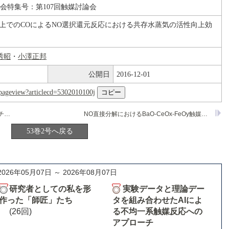
論会特集号：第107回触媒討論会
上でのCOによるNO選択還元反応における共存水蒸気の活性向上効
秀昭
・
小澤正邦
公開日
2016-12-01
nl/pageview?articlecd=5302010100j
ペロブスカイト型酸化物触媒におけるエチルベンゼン脱水素の速度論的解析
NO直接分解におけるBaO-CeOx-FeOy触媒のFe修飾による効果
53巻2号へ戻る
2026年05月07日 ～ 2026年08月07日
研究者としての私を形
実験データと理論デー
作った「師匠」たち
タを組み合わせたAIによ
(26回)
る不均一系触媒反応への
アプローチ