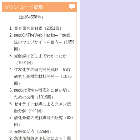
学）
7号 水素を利用する化成品合成の新潮流
6号 新しい固体酸触媒技術
5号 触媒を有効に使うための技術
ールホテル豊橋）
蔵技術の進歩
まで─
3号 メソポーラス物質の新展開
立大学）
3号 実用的ファインケミカル合成プロセス
ダウンロード総数
2号 第97回触媒討論会
1号 最近の触媒担体とその効果
▼46巻（2004年）
7号 ゼオライト合成における最近の進歩
6号 第106回触媒討論会
5号 CO
が関わる触媒・材料
B号 第111回触媒討論会（2013年・関西大
4号 錯体を利用したユニークな表面構造の
を実現する触媒
2
3号 リビング重合触媒の最近の展開
2号 第95回触媒討論会
(全164558件）
1号 部分酸化反応触媒の最前線
▼45巻（2003年）
学）
構築と機能
7号 有機分子触媒による精密有機合成
4号 バイオマス活用のための技術開発
6号 第104回触媒討論会
4号 今後の液体燃料を支える触媒技術
3号 化成品を合成するゼオライト触媒
2号 第93回触媒討論会
1号 なぜこの触媒が良いのか？
▼44巻（2002年）
貴金属合金触媒（2051回）
5号 若手会員による触媒研究の未来展望1：
8号 高機能化ポリオレフィンに向けた重合
5号 こんな物質，あんな物質―新たな触媒
7号 持続可能社会実現のための触媒および
5号 水素製造・貯蔵のための触媒技術の新
4号 水分解用光触媒材料
3号 特殊エネルギー場の触媒反応
触媒OnTheWeb Hacks─「触媒」
企業編
2号 第91回触媒討論会
触媒の最近の進展
1号 高次制御された触媒の化学
▼43巻（2001年）
の可能性―
触媒関連技術
しい展開
誌のウェブサイトを使う─（1659
5号 時間分解分光の進歩と応用
4号 生体内における金属の触媒作用
6号 第102回触媒討論会
3号 最近の自動車排ガス処理技術
2号 第89回触媒討論会
1号 グリーンケミストリーと触媒
▼42巻（2000年）
6号 第100回触媒討論会
8号 未来を拓く金属錯体
回）
6号 第98回触媒討論会
6号 第96回触媒討論会
5号 ファインケミカルズの展開に寄与する
7号 触媒・化学反応における計算化学の進
4号 触媒研究の現状と将来─第90回触媒討論
3号 触媒を利用した電気化学の新展開
2号 第87回触媒討論会特集号
1号 触媒反応工学の明日を拓く
▼41巻（1999年）
7号 『結晶の化学』を活かした触媒研究
光触媒はどこまでわかったか
7号 基礎化学品製造の触媒技術
触媒
歩
会Aから
7号 未来型金属錯体触媒開発への展望
4号 ナノ材料の調製と機能化
（1091回）
3号 生体触媒とバイオプロセス
2号 第85回触媒討論会
8号 イオン液体の応用
1号 孔、穴、あな?-特異な空間とその利用-
▼40巻（1998年）
8号 多機能型リアクター
6号 第94回触媒討論会
8号 若手研究者による触媒研究の未来展望
5号 基礎化学品製造の触媒技術
8号 超臨界流体を用いた化学プロセスの新
住友化学の研究開発戦略―触媒
5号 こんな触媒が欲しい
4号 水素製造・利用の触媒化学
3号 反応ダイナミクス
2号 第83回触媒討論会
1号 創立40周年記念・触媒化学この10年の
▼39巻（1997年）
2：大学・研究所編
展開
研究と高機能材料開発―（1075
7号 サブナノレベルでみた新しい表面現象
6号 第92回触媒討論会
6号 第90回触媒討論会
5号 触媒研究における新しい切り口：コン
進展と21世紀への提言/創立40周年記念・触
4号 超臨界流体の触媒反応への応用
3号 均一系触媒反応最前線
1号 均一系と不均一系触媒反応-その特徴と
回）
▼38巻（1996年）
8号 オレフィン重合触媒の新たな展
7号 基礎化学品製造の触媒技術
ビナトリアルケミストリー
媒学会この10年の歩みとこれから/創立40周
7号 触媒研究と学術雑誌/情報
5号 触媒のおもしろさをどのように伝える
接点
触媒の活性を徹底的に使い切る
4号 実用炭素材料の新展開
1号 触媒の構造と触媒作用/C1化学を中心と
▼37巻（1995年）
年記念・記録は語る
8号 資源の循環と触媒技術
6号 第88回触媒討論会特集号
か
ための技術（1019回）
8号 若い世代からみた触媒化学の現状と未
2号 第79回触媒討論会
5号 研究の方法論を考える
する21世紀への触媒
1号 ファインケミカルズと固体触媒
▼36巻（1994年）
2号 第81回触媒討論会
ゼオライト触媒によるクメン接
来
7号 企業における触媒研究のブレークスル
6号 第86回触媒討論会
3号 最新NO除去触媒の実用化研究
6号 第84回触媒討論会
2号 第77回触媒討論会
2号 第75回触媒討論会
触分解（921回）
1号 電気化学と触媒
▼35巻（1993年）
ー
3号 計算機触媒化学へのさそい
7号 水素化精製触媒の新しい展開
4号 新しい反応場を目指した触媒調製
7号 機能性金属材料と触媒
3号 オリンピックメダル:金・銀・銅はどん
酸化亜鉛の光触媒能の研究（837
3号 希土類を利用した触媒
2号 第73回触媒討論会
8号 この材料を触媒として使ってみません
4号 触媒劣化の制御と予測
1号 工業触媒開発マニュアル―探索から工
▼34巻（1992年）
8号 新しい反応性と機能性を目指した金属
な触媒作用を示すか
回）
5号 反応・分離技術の新しい展開
8号 触媒研究へのNMRの応用と展望
か？
業化まで
4号 触媒とリサイクル
3号 C4化学の展開
5号 最新の実用プロセスと触媒
クラスタ-化学
1号 インパクトを与えたこの研究
▼33巻（1991年）
光触媒反応（826回）
4号 触媒作用における機能の複合化
6号 第80回触媒討論会
2号 第71回触媒討論会
5号 エネルギー変換触媒
4号 《通常号》
6号 第82回触媒討論会
急速加熱急速冷却法による十面
2号 第69回触媒討論会
1号 触媒プロセス開発マニュアル―探索か
▼32巻（1990年）