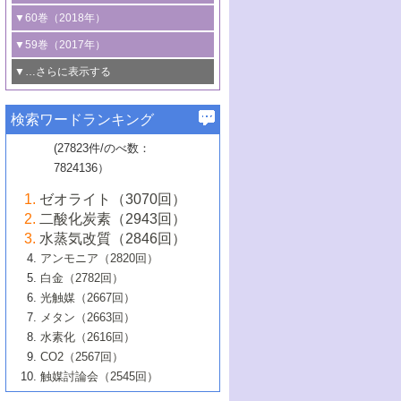
3号 CO
の排出削減および有効活用のた
タリゼーション
2
3号 特殊反応場を利用した触媒的分子変
る非貴金属触媒の研究動向
線を利用した触媒解析技術の最先端
1号 物質移動制御に着目した触媒プロセ
▼60巻（2018年）
4号 格子酸素・格子酸素欠陥を利用した
めの触媒技術
換反応
2号 機能化学品製造に資するクリーンな
ス開発
5号 ゼオライトの合成と応用における研
5号 単原子触媒
触媒反応
1号 固体酸触媒の最新の研究動向
▼59巻（2017年）
触媒的酸化反応
4号 若手による情報発信企画～とびたて
4号 多孔質材料を用いた触媒の新展開
究動向
2号 CO
フリー水素サプライチェーンに
2
6号 参照触媒委員会からのお知らせ
5号 生体触媒によるエネルギー変換反応
2号 二酸化炭素からの有用化学品合成
1号 いたるところに，触媒
▼…さらに表示する
若き触媒の研究者たち～（1）
3号 水処理のための触媒化学
5号 情報学的手法を用いた触媒開発
6号 ヘテロ接合界面
関わる触媒開発動向
B号 第133回触媒討論会（2023年）
6号 窒素とリンの循環のための触媒・機
3号 ナノ粒子・クラスター触媒の最前線
2号 機能性材料の局所構造解析のための
5号 若手による情報発信企画～とびたて
▼58巻（2016年）
4号 光触媒を用いた水分解の最新の研究
6号 カーボンニュートラルに向けた電解
B号 第135回触媒討論会（2025年）
3号 精密高分子合成に関する最近の研究
能性材料
最先端技術
検索ワードランキング
4号 60周年記念企画
若き触媒の研究者たち～（2）
動向
技術
1号 ユニークな構造の高分子を生み出す触
▼57巻（2015年）
動向
B号 第131回触媒討論会（2023年）
3号 無機分離膜材料の開発と触媒反応プ
5号 進化するゼオライト合成技術
6号 石油のノーブル・ユースを志向した
媒技術
(27823件/のべ数：
5号 次世代の触媒プロセスを支えるマイ
B号 第127回触媒討論会（2021年・オン
1号 水素キャリアにかかわる触媒技術の新
4号 バイオマス化成品製造のための触媒
▼56巻（2014年）
ロセスへの適用
触媒技術
7824136）
クロ波
6号 非貴金属系触媒における電気化学的
ライン開催(Zoom)のみ）
2号 リグニンからの化成品製造に向けた触
展開
技術
1号 特殊環境場を利用した材料合成
▼55巻（2013年）
4号 触媒研究における計算科学の利用
酸素還元反応
B号 第129回触媒討論会（2022年・京都
媒技術
6号 メタン転換技術の最新動向
ゼオライト（3070回）
2号 石油精製用触媒の最近の進展
5号 固体触媒による含窒素有機化合物変
2号 光触媒反応機構に関する最新の研究動
1号 高耐久性燃料電池システム用触媒にお
大学：オンライン・対面開催）
▼54巻（2012年）
5号 水素のふるまいを解き明かす最先端
B号 第121回触媒討論会（2018年・東京
3号 触媒研究の最先端～とびたて若き研究
二酸化炭素（2943回）
B号 第125回触媒討論会（2020年・工学
換の最前線
3号 固体酸化物形燃料電池（SOFC）におけ
向
ける新展開
研究
大学）
1号 規則性多孔体の利用技術における最近
▼53巻（2011年）
者たち～（1）
水蒸気改質（2846回）
院大学）
るアノード触媒上での燃料直接改質技術
6号 貴金属使用量低減に向けた自動車排
3号 固体高分子形燃料電池カソード触媒の
2号 リビングラジカル重合の最近の動向
6号 低級アルカンの有効利用のための触
の進歩
アンモニア（2820回）
4号 触媒研究の最先端～とびたて若き研究
1号 金属学から見る合金触媒の新展開
▼52巻（2010年）
ガス浄化触媒の開発
4号 コアシェル構造の制御による触媒機能
開発動向
媒技術
白金（2782回）
3号 天然ガスの化学工業的展開に関する触
2号 第109回触媒討論会
者たち～（2）
2号 第107回触媒討論会
の向上
1号 触媒の劣化対策と長寿命触媒開発
B号 第123回触媒討論会（2019年・大阪
▼51巻（2009年）
4号 人工光合成に向けた近年のアプローチ
光触媒（2667回）
媒技術
B号 第119回触媒討論会（2017年・首都
3号 貴金属低減技術の最新動向
5号 触媒研究の最先端～とびたて若き研究
市立大学）
3号 触媒のその場観察法の進歩（１）
5号 工業触媒およびその周辺技術の最近の
2号 第105回触媒討論会
1号 炭素材料－熱い注目を集める材料－
▼50巻（2008年）
メタン（2663回）
大学東京）
5号 未利用熱エネルギーの有効活用に貢献
4号 貴金属触媒の精密構造制御とその活用
者たち～（3）
4号 貴金属代替技術の最新動向
進歩
水素化（2616回）
4号 触媒のその場観察法の進歩（２）
3号 ナノ構造が拓く新機能
する触媒技術
2号 第103回触媒討論会
1号 触媒化学と学会のこの10年，半世紀，
▼49巻（2007年）
5号 バイオマス化成品製造のための固体触
6号 イオニクス材料と燃料電池・電解合成
5号 光触媒による物質変換反応の新展開
CO2（2567回）
6号 ナノシート
5号 不活性結合の触媒的活性化による有機
そして未来
4号 活性サイトおよびその環境の精密な設
6号 ポリオキソメタレート
3号 環境浄化用光触媒の現状と課題
媒の開発
1号 含フッ素化合物の合成と触媒
▼48巻（2006年）
の最新の研究動向
触媒討論会（2545回）
6号 グラフェン
合成
B号 第115回触媒討論会（2015年・成蹊大
計による触媒の高機能化
2号 第101回触媒討論会
B号 第113回触媒討論会（2014年・ロワジ
4号 水素社会の実現に向けた水素製造・貯
6号 ナノ空間─吸着状態解析から新機能開拓
2号 第99回触媒討論会
B号 第117回触媒討論会（2016年・大阪府
1号 固体酸触媒の最近の進歩
▼47巻（2005年）