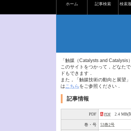
ホーム
記事検索
検索
「触媒（Catalysts and Ca
このサイトをつかって，どなたで
ドもできます．
また，「触媒技術の動向と展望」
は
こちら
をご参照ください．
記事情報
PDF
2.4 M
PDF
巻・号
53巻2号