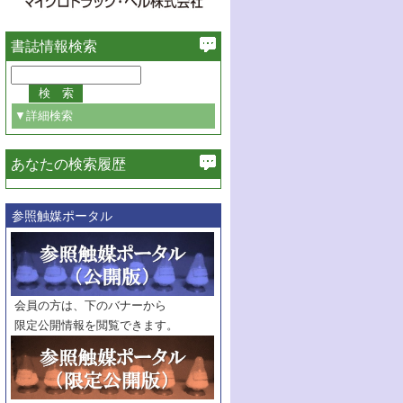
書誌情報検索
▼詳細検索
あなたの検索履歴
必ず含む
参照触媒ポータル
巻・号指定
巻
号
範囲指定
巻
号～
巻
会員の方は、下のバナーから
号
限定公開情報を閲覧できます。
触媒年鑑
年度
記事種別
マーク：
マークあり