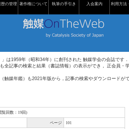
履歴の管理
著作権について
執筆の手引き
入会案内
利用方法・
talysis）」は1959年（昭和34年）に創刊された 触媒学会の会誌です．
も全記事の検索と結果（書誌情報）の表示ができ， 正会員・
（触媒年鑑）も2021年版から，記事の検索やダウンロードが
B(閲覧回数：19回)
ページ
101