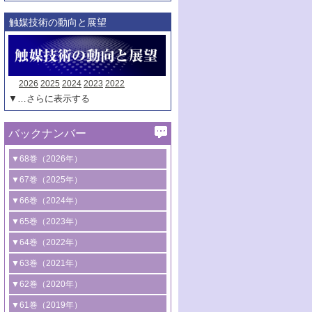
触媒技術の動向と展望
2026
2025
2024
2023
2022
▼…さらに表示する
バックナンバー
▼68巻（2026年）
1号 過酸化水素合成に関する研究動向
▼67巻（2025年）
2号 コンピューター技術により加速する
1号 CO
水素化によるグリーン燃料/グリ
▼66巻（2024年）
2
触媒開発
ーンケミカル製造
1号 低次元ナノ構造を有する触媒材料
▼65巻（2023年）
3号 有機分子変換やCO
資源化のための
2
2号 水素製造のための水分解技術に関す
2号 規制反応場を活用した固体触媒研究
1号 炭素が関わる触媒機能
▼64巻（2022年）
光触媒に関する最近の研究
る最近の研究
の新展開
2号 プラスチックケミカルリサイクルの
1号 合成ガス製造とCOを用いるケミカル
▼63巻（2021年）
B号 第137回触媒討論会（2026年）
3号 オレフィン系樹脂の精密合成に関す
3号 未踏分子変換を目指した酸化触媒プ
ための触媒技術
ズ合成の最新動向
1号 金触媒の新展開
▼62巻（2020年）
る最新技術
ロセスの最前線
3号 非酸化物系金属化合物を基盤とした
2号 化学品合成のための合金触媒開発
2号 ペロブスカイト
1号 触媒設計を拓く欠陥構造のキャラク
▼61巻（2019年）
4号 アルコール類の効率的変換を実現す
4号 シンクロトロン放射光および中性子
触媒材料の開発