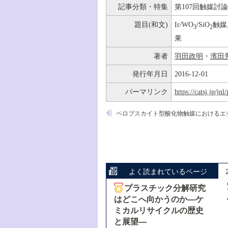
記事分類・特集
第107回触媒討
題目(和文)
Ir/WO
/SiO
触媒
3
2
果
著者
羽田政明
・
濱田
発行年月日
2016-12-01
パーマリンク
https://catsj.jp/j
よく読まれているページ
プラスチック分解研究
はどこへ向かうのか―ケ
ミカルリサイクルの歴史
と展望―