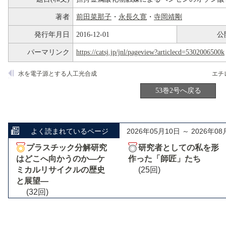
著者
前田菜那子
・
永長久寛
・
寺岡靖剛
発行年月日
2016-12-01
公
パーマリンク
https://catsj.jp/jnl/pageview?articlecd=5302006500k
水を電子源とする人工光合成
53巻2号へ戻る
よく読まれているページ
2026年05月10日 ～ 2026年08
プラスチック分解研究
研究者としての私を形
はどこへ向かうのか―ケ
作った「師匠」たち
ミカルリサイクルの歴史
(25回)
と展望―
(32回)