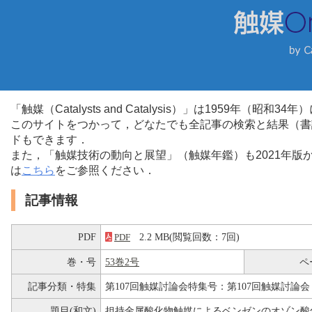
「触媒（Catalysts and Catalysis）」は1959年（昭
このサイトをつかって，どなたでも全記事の検索と結果（書
ドもできます．
また，「触媒技術の動向と展望」（触媒年鑑）も2021年
は
こちら
をご参照ください．
記事情報
PDF
2.2 MB(閲覧回数：7回)
PDF
巻・号
53巻2号
ペ
記事分類・特集
第107回触媒討論会特集号：第107回触媒討論会
題目(和文)
担持金属酸化物触媒によるベンゼンのオゾン酸