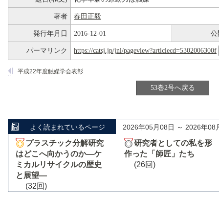
著者
春田正毅
発行年月日
2016-12-01
公
パーマリンク
https://catsj.jp/jnl/pageview?articlecd=5302006300f
平成22年度触媒学会表彰
53巻2号へ戻る
よく読まれているページ
2026年05月08日 ～ 2026年08
プラスチック分解研究
研究者としての私を形
はどこへ向かうのか―ケ
作った「師匠」たち
ミカルリサイクルの歴史
(26回)
と展望―
(32回)