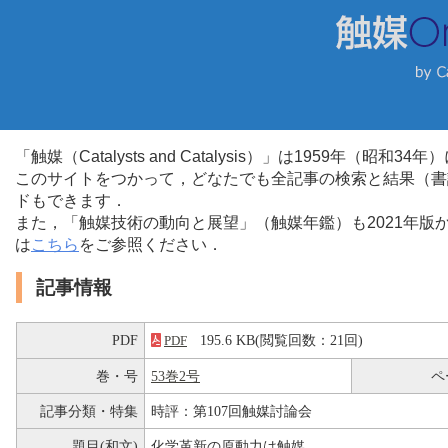
「触媒（Catalysts and Catalysis）」は1959年（昭
このサイトをつかって，どなたでも全記事の検索と結果（書
ドもできます．
また，「触媒技術の動向と展望」（触媒年鑑）も2021年
は
こちら
をご参照ください．
記事情報
PDF
195.6 KB(閲覧回数：21回)
PDF
巻・号
53巻2号
ペ
記事分類・特集
時評：第107回触媒討論会
題目(和文)
化学革新の原動力は触媒