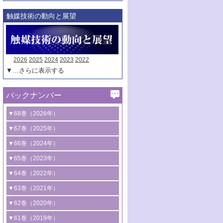
触媒技術の動向と展望
2026
2025
2024
2023
2022
▼…さらに表示する
バックナンバー
▼68巻（2026年）
1号 過酸化水素合成に関する研究動向
▼67巻（2025年）
2号 コンピューター技術により加速する
1号 CO
水素化によるグリーン燃料/グリ
▼66巻（2024年）
2
触媒開発
ーンケミカル製造
1号 低次元ナノ構造を有する触媒材料
▼65巻（2023年）
3号 有機分子変換やCO
資源化のための
2
2号 水素製造のための水分解技術に関す
2号 規制反応場を活用した固体触媒研究
1号 炭素が関わる触媒機能
▼64巻（2022年）
光触媒に関する最近の研究
る最近の研究
の新展開
2号 プラスチックケミカルリサイクルの
1号 合成ガス製造とCOを用いるケミカル
▼63巻（2021年）
B号 第137回触媒討論会（2026年）
3号 オレフィン系樹脂の精密合成に関す
3号 未踏分子変換を目指した酸化触媒プ
ための触媒技術
ズ合成の最新動向
1号 金触媒の新展開
▼62巻（2020年）
る最新技術
ロセスの最前線
3号 非酸化物系金属化合物を基盤とした
2号 化学品合成のための合金触媒開発
2号 ペロブスカイト
1号 触媒設計を拓く欠陥構造のキャラク
▼61巻（2019年）
4号 アルコール類の効率的変換を実現す
4号 シンクロトロン放射光および中性子
触媒材料の開発