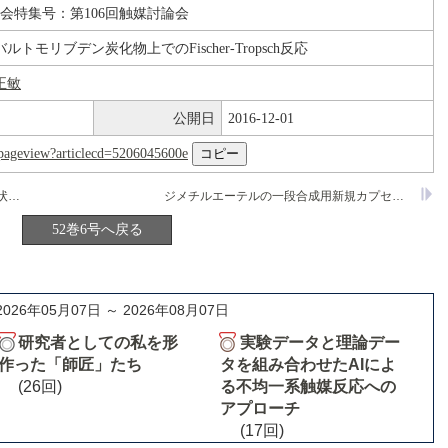
論会特集号：第106回触媒討論会
トモリブデン炭化物上でのFischer-Tropsch反応
正敏
公開日
2016-12-01
nl/pageview?articlecd=5206045600e
シリカメゾ多孔体に担持した銅イオンの状態と不斉シクロプロパン化活性の関連
ジメチルエーテルの一段合成用新規カプセル触媒
52巻6号へ戻る
2026年05月07日 ～ 2026年08月07日
研究者としての私を形
実験データと理論デー
作った「師匠」たち
タを組み合わせたAIによ
(26回)
る不均一系触媒反応への
アプローチ
(17回)