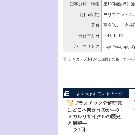
記事分類・特集
第106回触媒討
題目(和文)
モリブデン・コバル
著者
冨永弘之
・
永井
発行年月日
2016-12-01
パーマリンク
https://catsj.jp/j
よく読まれているページ
プラスチック分解研究
はどこへ向かうのか―ケ
ミカルリサイクルの歴史
と展望―
(31回)