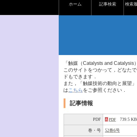
ホーム
記事検索
検索
「触媒（Catalysts and Ca
このサイトをつかって，どなたで
ドもできます．
また，「触媒技術の動向と展望」
は
こちら
をご参照ください．
記事情報
PDF
739.5 
PDF
巻・号
52巻6号