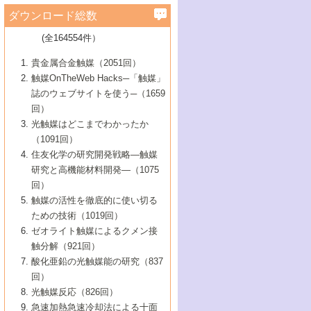
学）
7号 水素を利用する化成品合成の新潮流
6号 新しい固体酸触媒技術
5号 触媒を有効に使うための技術
ールホテル豊橋）
蔵技術の進歩
まで─
3号 メソポーラス物質の新展開
立大学）
3号 実用的ファインケミカル合成プロセス
ダウンロード総数
2号 第97回触媒討論会
1号 最近の触媒担体とその効果
▼46巻（2004年）
7号 ゼオライト合成における最近の進歩
6号 第106回触媒討論会
5号 CO
が関わる触媒・材料
B号 第111回触媒討論会（2013年・関西大
4号 錯体を利用したユニークな表面構造の
を実現する触媒
2
3号 リビング重合触媒の最近の展開
2号 第95回触媒討論会
(全164554件）
1号 部分酸化反応触媒の最前線
▼45巻（2003年）
学）
構築と機能
7号 有機分子触媒による精密有機合成
4号 バイオマス活用のための技術開発
6号 第104回触媒討論会
4号 今後の液体燃料を支える触媒技術
3号 化成品を合成するゼオライト触媒
2号 第93回触媒討論会
1号 なぜこの触媒が良いのか？
▼44巻（2002年）
貴金属合金触媒（2051回）
5号 若手会員による触媒研究の未来展望1：
8号 高機能化ポリオレフィンに向けた重合
5号 こんな物質，あんな物質―新たな触媒
7号 持続可能社会実現のための触媒および
5号 水素製造・貯蔵のための触媒技術の新
4号 水分解用光触媒材料
3号 特殊エネルギー場の触媒反応
触媒OnTheWeb Hacks─「触媒」
企業編
2号 第91回触媒討論会
触媒の最近の進展
1号 高次制御された触媒の化学
▼43巻（2001年）
の可能性―
触媒関連技術
しい展開
誌のウェブサイトを使う─（1659
5号 時間分解分光の進歩と応用
4号 生体内における金属の触媒作用
6号 第102回触媒討論会
3号 最近の自動車排ガス処理技術
2号 第89回触媒討論会
1号 グリーンケミストリーと触媒
▼42巻（2000年）
6号 第100回触媒討論会
8号 未来を拓く金属錯体
回）
6号 第98回触媒討論会
6号 第96回触媒討論会
5号 ファインケミカルズの展開に寄与する
7号 触媒・化学反応における計算化学の進
4号 触媒研究の現状と将来─第90回触媒討論
3号 触媒を利用した電気化学の新展開
2号 第87回触媒討論会特集号
1号 触媒反応工学の明日を拓く
▼41巻（1999年）
7号 『結晶の化学』を活かした触媒研究
光触媒はどこまでわかったか
7号 基礎化学品製造の触媒技術
触媒
歩
会Aから
7号 未来型金属錯体触媒開発への展望
4号 ナノ材料の調製と機能化
（1091回）
3号 生体触媒とバイオプロセス
2号 第85回触媒討論会
8号 イオン液体の応用
1号 孔、穴、あな?-特異な空間とその利用-
▼40巻（1998年）
8号 多機能型リアクター
6号 第94回触媒討論会
8号 若手研究者による触媒研究の未来展望
5号 基礎化学品製造の触媒技術
8号 超臨界流体を用いた化学プロセスの新
住友化学の研究開発戦略―触媒
5号 こんな触媒が欲しい
4号 水素製造・利用の触媒化学
3号 反応ダイナミクス
2号 第83回触媒討論会
1号 創立40周年記念・触媒化学この10年の
▼39巻（1997年）
2：大学・研究所編
展開
研究と高機能材料開発―（1075
7号 サブナノレベルでみた新しい表面現象
6号 第92回触媒討論会
6号 第90回触媒討論会
5号 触媒研究における新しい切り口：コン
進展と21世紀への提言/創立40周年記念・触
4号 超臨界流体の触媒反応への応用
3号 均一系触媒反応最前線
1号 均一系と不均一系触媒反応-その特徴と
回）
▼38巻（1996年）
8号 オレフィン重合触媒の新たな展
7号 基礎化学品製造の触媒技術
ビナトリアルケミストリー
媒学会この10年の歩みとこれから/創立40周
7号 触媒研究と学術雑誌/情報
5号 触媒のおもしろさをどのように伝える
接点
触媒の活性を徹底的に使い切る
4号 実用炭素材料の新展開
1号 触媒の構造と触媒作用/C1化学を中心と
▼37巻（1995年）
年記念・記録は語る
8号 資源の循環と触媒技術
6号 第88回触媒討論会特集号
か
ための技術（1019回）
8号 若い世代からみた触媒化学の現状と未
2号 第79回触媒討論会
5号 研究の方法論を考える
する21世紀への触媒
1号 ファインケミカルズと固体触媒
▼36巻（1994年）
2号 第81回触媒討論会
ゼオライト触媒によるクメン接
来
7号 企業における触媒研究のブレークスル
6号 第86回触媒討論会
3号 最新NO除去触媒の実用化研究
6号 第84回触媒討論会
2号 第77回触媒討論会
2号 第75回触媒討論会
触分解（921回）
1号 電気化学と触媒
▼35巻（1993年）
ー
3号 計算機触媒化学へのさそい
7号 水素化精製触媒の新しい展開
4号 新しい反応場を目指した触媒調製
7号 機能性金属材料と触媒
3号 オリンピックメダル:金・銀・銅はどん
酸化亜鉛の光触媒能の研究（837
3号 希土類を利用した触媒
2号 第73回触媒討論会
8号 この材料を触媒として使ってみません
4号 触媒劣化の制御と予測
1号 工業触媒開発マニュアル―探索から工
▼34巻（1992年）
8号 新しい反応性と機能性を目指した金属
な触媒作用を示すか
回）
5号 反応・分離技術の新しい展開
8号 触媒研究へのNMRの応用と展望
か？
業化まで
4号 触媒とリサイクル
3号 C4化学の展開
5号 最新の実用プロセスと触媒
クラスタ-化学
1号 インパクトを与えたこの研究
▼33巻（1991年）
光触媒反応（826回）
4号 触媒作用における機能の複合化
6号 第80回触媒討論会
2号 第71回触媒討論会
5号 エネルギー変換触媒
4号 《通常号》
6号 第82回触媒討論会
急速加熱急速冷却法による十面
2号 第69回触媒討論会
1号 触媒プロセス開発マニュアル―探索か
▼32巻（1990年）