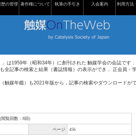
履歴の管理
著作権について
執筆の手引き
入会案内
利用方法・
talysis）」は1959年（昭和34年）に創刊された 触媒学会の会誌です．
も全記事の検索と結果（書誌情報）の表示ができ， 正会員・
（触媒年鑑）も2021年版から，記事の検索やダウンロードが
KB(閲覧回数：8回)
ページ
456