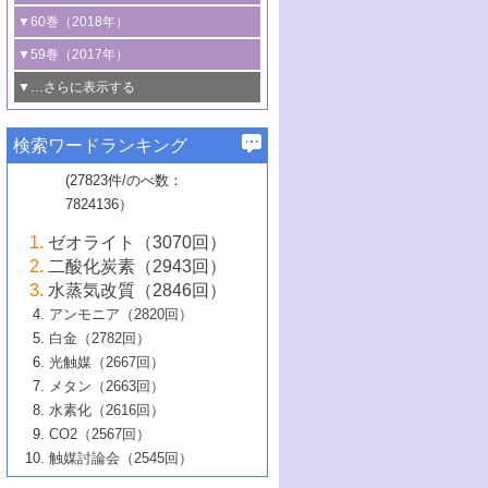
3号 CO
の排出削減および有効活用のた
タリゼーション
2
3号 特殊反応場を利用した触媒的分子変
る非貴金属触媒の研究動向
線を利用した触媒解析技術の最先端
1号 物質移動制御に着目した触媒プロセ
▼60巻（2018年）
4号 格子酸素・格子酸素欠陥を利用した
めの触媒技術
換反応
2号 機能化学品製造に資するクリーンな
ス開発
5号 ゼオライトの合成と応用における研
5号 単原子触媒
触媒反応
1号 固体酸触媒の最新の研究動向
▼59巻（2017年）
触媒的酸化反応
4号 若手による情報発信企画～とびたて
4号 多孔質材料を用いた触媒の新展開
究動向
2号 CO
フリー水素サプライチェーンに
2
6号 参照触媒委員会からのお知らせ
5号 生体触媒によるエネルギー変換反応
2号 二酸化炭素からの有用化学品合成
1号 いたるところに，触媒
▼…さらに表示する
若き触媒の研究者たち～（1）
3号 水処理のための触媒化学
5号 情報学的手法を用いた触媒開発
6号 ヘテロ接合界面
関わる触媒開発動向
B号 第133回触媒討論会（2023年）
6号 窒素とリンの循環のための触媒・機
3号 ナノ粒子・クラスター触媒の最前線
2号 機能性材料の局所構造解析のための
5号 若手による情報発信企画～とびたて
▼58巻（2016年）
4号 光触媒を用いた水分解の最新の研究
6号 カーボンニュートラルに向けた電解
B号 第135回触媒討論会（2025年）
3号 精密高分子合成に関する最近の研究
能性材料
最先端技術
検索ワードランキング
4号 60周年記念企画
若き触媒の研究者たち～（2）
動向
技術
1号 ユニークな構造の高分子を生み出す触
▼57巻（2015年）
動向
B号 第131回触媒討論会（2023年）
3号 無機分離膜材料の開発と触媒反応プ
5号 進化するゼオライト合成技術
6号 石油のノーブル・ユースを志向した
媒技術
(27823件/のべ数：
5号 次世代の触媒プロセスを支えるマイ
B号 第127回触媒討論会（2021年・オン
1号 水素キャリアにかかわる触媒技術の新
4号 バイオマス化成品製造のための触媒
▼56巻（2014年）
ロセスへの適用
触媒技術
7824136）
クロ波
6号 非貴金属系触媒における電気化学的
ライン開催(Zoom)のみ）
2号 リグニンからの化成品製造に向けた触
展開
技術
1号 特殊環境場を利用した材料合成
▼55巻（2013年）
4号 触媒研究における計算科学の利用
酸素還元反応
B号 第129回触媒討論会（2022年・京都
媒技術
6号 メタン転換技術の最新動向
ゼオライト（3070回）
2号 石油精製用触媒の最近の進展
5号 固体触媒による含窒素有機化合物変
2号 光触媒反応機構に関する最新の研究動
1号 高耐久性燃料電池システム用触媒にお
大学：オンライン・対面開催）
▼54巻（2012年）
5号 水素のふるまいを解き明かす最先端
B号 第121回触媒討論会（2018年・東京
3号 触媒研究の最先端～とびたて若き研究
二酸化炭素（2943回）
B号 第125回触媒討論会（2020年・工学
換の最前線
3号 固体酸化物形燃料電池（SOFC）におけ
向
ける新展開
研究
大学）
1号 規則性多孔体の利用技術における最近
▼53巻（2011年）
者たち～（1）
水蒸気改質（2846回）
院大学）
るアノード触媒上での燃料直接改質技術
6号 貴金属使用量低減に向けた自動車排
3号 固体高分子形燃料電池カソード触媒の
2号 リビングラジカル重合の最近の動向
6号 低級アルカンの有効利用のための触
の進歩
アンモニア（2820回）
4号 触媒研究の最先端～とびたて若き研究
1号 金属学から見る合金触媒の新展開
▼52巻（2010年）
ガス浄化触媒の開発
4号 コアシェル構造の制御による触媒機能
開発動向
媒技術
白金（2782回）
3号 天然ガスの化学工業的展開に関する触
2号 第109回触媒討論会
者たち～（2）
2号 第107回触媒討論会
の向上
1号 触媒の劣化対策と長寿命触媒開発
B号 第123回触媒討論会（2019年・大阪
▼51巻（2009年）
4号 人工光合成に向けた近年のアプローチ
光触媒（2667回）
媒技術
B号 第119回触媒討論会（2017年・首都
3号 貴金属低減技術の最新動向
5号 触媒研究の最先端～とびたて若き研究
市立大学）
3号 触媒のその場観察法の進歩（１）
5号 工業触媒およびその周辺技術の最近の
2号 第105回触媒討論会
1号 炭素材料－熱い注目を集める材料－
▼50巻（2008年）
メタン（2663回）
大学東京）
5号 未利用熱エネルギーの有効活用に貢献
4号 貴金属触媒の精密構造制御とその活用
者たち～（3）
4号 貴金属代替技術の最新動向
進歩
水素化（2616回）
4号 触媒のその場観察法の進歩（２）
3号 ナノ構造が拓く新機能
する触媒技術
2号 第103回触媒討論会
1号 触媒化学と学会のこの10年，半世紀，
▼49巻（2007年）
5号 バイオマス化成品製造のための固体触
6号 イオニクス材料と燃料電池・電解合成
5号 光触媒による物質変換反応の新展開
CO2（2567回）
6号 ナノシート
5号 不活性結合の触媒的活性化による有機
そして未来
4号 活性サイトおよびその環境の精密な設
6号 ポリオキソメタレート
3号 環境浄化用光触媒の現状と課題
媒の開発
1号 含フッ素化合物の合成と触媒
▼48巻（2006年）
の最新の研究動向
触媒討論会（2545回）
6号 グラフェン
合成
B号 第115回触媒討論会（2015年・成蹊大
計による触媒の高機能化
2号 第101回触媒討論会
B号 第113回触媒討論会（2014年・ロワジ
4号 水素社会の実現に向けた水素製造・貯
6号 ナノ空間─吸着状態解析から新機能開拓
2号 第99回触媒討論会
B号 第117回触媒討論会（2016年・大阪府
1号 固体酸触媒の最近の進歩
▼47巻（2005年）