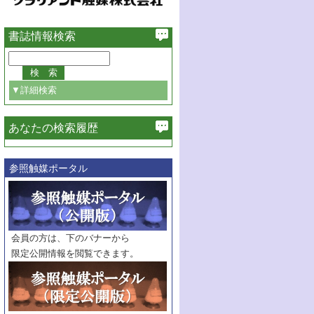
書誌情報検索
▼詳細検索
あなたの検索履歴
必ず含む
参照触媒ポータル
巻・号指定
巻
号
範囲指定
巻
号～
巻
会員の方は、下のバナーから
号
限定公開情報を閲覧できます。
触媒年鑑
年度
記事種別
マーク：
マークあり