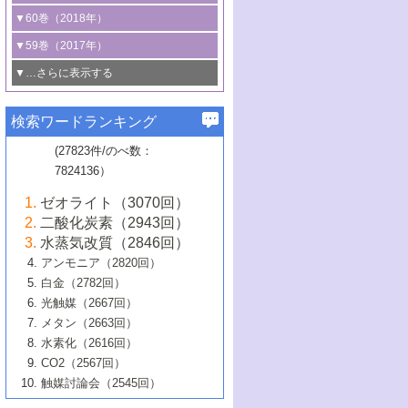
3号 CO
の排出削減および有効活用のた
タリゼーション
2
3号 特殊反応場を利用した触媒的分子変
る非貴金属触媒の研究動向
線を利用した触媒解析技術の最先端
1号 物質移動制御に着目した触媒プロセ
▼60巻（2018年）
4号 格子酸素・格子酸素欠陥を利用した
めの触媒技術
換反応
2号 機能化学品製造に資するクリーンな
ス開発
5号 ゼオライトの合成と応用における研
5号 単原子触媒
触媒反応
1号 固体酸触媒の最新の研究動向
▼59巻（2017年）
触媒的酸化反応
4号 若手による情報発信企画～とびたて
4号 多孔質材料を用いた触媒の新展開
究動向
2号 CO
フリー水素サプライチェーンに
2
6号 参照触媒委員会からのお知らせ
5号 生体触媒によるエネルギー変換反応
2号 二酸化炭素からの有用化学品合成
1号 いたるところに，触媒
▼…さらに表示する
若き触媒の研究者たち～（1）
3号 水処理のための触媒化学
5号 情報学的手法を用いた触媒開発
6号 ヘテロ接合界面
関わる触媒開発動向
B号 第133回触媒討論会（2023年）
6号 窒素とリンの循環のための触媒・機
3号 ナノ粒子・クラスター触媒の最前線
2号 機能性材料の局所構造解析のための
5号 若手による情報発信企画～とびたて
▼58巻（2016年）
4号 光触媒を用いた水分解の最新の研究
6号 カーボンニュートラルに向けた電解
B号 第135回触媒討論会（2025年）
3号 精密高分子合成に関する最近の研究
能性材料
最先端技術
検索ワードランキング
4号 60周年記念企画
若き触媒の研究者たち～（2）
動向
技術
1号 ユニークな構造の高分子を生み出す触
▼57巻（2015年）
動向
B号 第131回触媒討論会（2023年）
3号 無機分離膜材料の開発と触媒反応プ
5号 進化するゼオライト合成技術
6号 石油のノーブル・ユースを志向した
媒技術
(27823件/のべ数：
5号 次世代の触媒プロセスを支えるマイ
B号 第127回触媒討論会（2021年・オン
1号 水素キャリアにかかわる触媒技術の新
4号 バイオマス化成品製造のための触媒
▼56巻（2014年）
ロセスへの適用
触媒技術
7824136）
クロ波
6号 非貴金属系触媒における電気化学的
ライン開催(Zoom)のみ）
2号 リグニンからの化成品製造に向けた触
展開
技術
1号 特殊環境場を利用した材料合成
▼55巻（2013年）
4号 触媒研究における計算科学の利用
酸素還元反応
B号 第129回触媒討論会（2022年・京都
媒技術
6号 メタン転換技術の最新動向
ゼオライト（3070回）
2号 石油精製用触媒の最近の進展
5号 固体触媒による含窒素有機化合物変
2号 光触媒反応機構に関する最新の研究動
1号 高耐久性燃料電池システム用触媒にお
大学：オンライン・対面開催）
▼54巻（2012年）
5号 水素のふるまいを解き明かす最先端
B号 第121回触媒討論会（2018年・東京
3号 触媒研究の最先端～とびたて若き研究
二酸化炭素（2943回）
B号 第125回触媒討論会（2020年・工学
換の最前線
3号 固体酸化物形燃料電池（SOFC）におけ
向
ける新展開
研究
大学）
1号 規則性多孔体の利用技術における最近
▼53巻（2011年）
者たち～（1）
水蒸気改質（2846回）
院大学）
るアノード触媒上での燃料直接改質技術
6号 貴金属使用量低減に向けた自動車排
3号 固体高分子形燃料電池カソード触媒の
2号 リビングラジカル重合の最近の動向
6号 低級アルカンの有効利用のための触
の進歩
アンモニア（2820回）
4号 触媒研究の最先端～とびたて若き研究
1号 金属学から見る合金触媒の新展開
▼52巻（2010年）
ガス浄化触媒の開発
4号 コアシェル構造の制御による触媒機能
開発動向
媒技術
白金（2782回）
3号 天然ガスの化学工業的展開に関する触
2号 第109回触媒討論会
者たち～（2）
2号 第107回触媒討論会
の向上
1号 触媒の劣化対策と長寿命触媒開発
B号 第123回触媒討論会（2019年・大阪
▼51巻（2009年）
4号 人工光合成に向けた近年のアプローチ
光触媒（2667回）
媒技術
B号 第119回触媒討論会（2017年・首都
3号 貴金属低減技術の最新動向
5号 触媒研究の最先端～とびたて若き研究
市立大学）
3号 触媒のその場観察法の進歩（１）
5号 工業触媒およびその周辺技術の最近の
2号 第105回触媒討論会
1号 炭素材料－熱い注目を集める材料－
▼50巻（2008年）
メタン（2663回）
大学東京）
5号 未利用熱エネルギーの有効活用に貢献
4号 貴金属触媒の精密構造制御とその活用
者たち～（3）
4号 貴金属代替技術の最新動向
進歩
水素化（2616回）
4号 触媒のその場観察法の進歩（２）
3号 ナノ構造が拓く新機能
する触媒技術
2号 第103回触媒討論会
1号 触媒化学と学会のこの10年，半世紀，
▼49巻（2007年）
5号 バイオマス化成品製造のための固体触
6号 イオニクス材料と燃料電池・電解合成
5号 光触媒による物質変換反応の新展開
CO2（2567回）
6号 ナノシート
5号 不活性結合の触媒的活性化による有機
そして未来
4号 活性サイトおよびその環境の精密な設
6号 ポリオキソメタレート
3号 環境浄化用光触媒の現状と課題
媒の開発
1号 含フッ素化合物の合成と触媒
▼48巻（2006年）
の最新の研究動向
触媒討論会（2545回）
6号 グラフェン
合成
B号 第115回触媒討論会（2015年・成蹊大
計による触媒の高機能化
2号 第101回触媒討論会
B号 第113回触媒討論会（2014年・ロワジ
4号 水素社会の実現に向けた水素製造・貯
6号 ナノ空間─吸着状態解析から新機能開拓
2号 第99回触媒討論会
B号 第117回触媒討論会（2016年・大阪府
1号 固体酸触媒の最近の進歩
▼47巻（2005年）