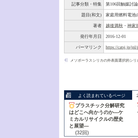
記事分類・特集
第106回触媒討
題目(和文)
家庭用燃料電池
著者
越後満秋
・
神家
発行年月日
2016-12-01
パーマリンク
https://catsj.jp/j
よく読まれているページ
プラスチック分解研究
はどこへ向かうのか―ケ
ミカルリサイクルの歴史
と展望―
(32回)