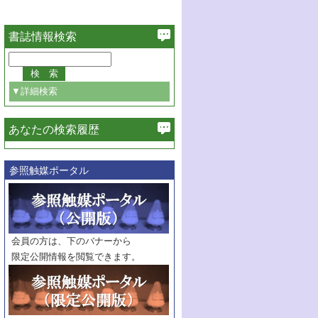
書誌情報検索
▼詳細検索
あなたの検索履歴
必ず含む
参照触媒ポータル
巻・号指定
巻
号
範囲指定
巻
号～
巻
会員の方は、下のバナーから
号
限定公開情報を閲覧できます。
触媒年鑑
年度
記事種別
マーク：
マークあり