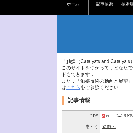
ホーム
記事検索
検索
「触媒（Catalysts and Ca
このサイトをつかって，どなたで
ドもできます．
また，「触媒技術の動向と展望」
は
こちら
をご参照ください．
記事情報
PDF
242.6 
PDF
巻・号
52巻6号