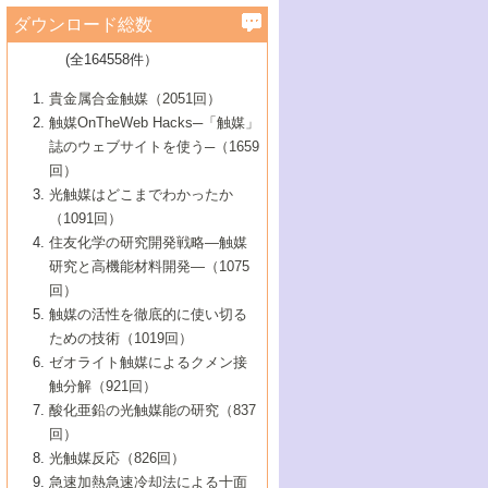
学）
7号 水素を利用する化成品合成の新潮流
6号 新しい固体酸触媒技術
5号 触媒を有効に使うための技術
ールホテル豊橋）
蔵技術の進歩
まで─
3号 メソポーラス物質の新展開
立大学）
3号 実用的ファインケミカル合成プロセス
ダウンロード総数
2号 第97回触媒討論会
1号 最近の触媒担体とその効果
▼46巻（2004年）
7号 ゼオライト合成における最近の進歩
6号 第106回触媒討論会
5号 CO
が関わる触媒・材料
B号 第111回触媒討論会（2013年・関西大
4号 錯体を利用したユニークな表面構造の
を実現する触媒
2
3号 リビング重合触媒の最近の展開
2号 第95回触媒討論会
(全164558件）
1号 部分酸化反応触媒の最前線
▼45巻（2003年）
学）
構築と機能
7号 有機分子触媒による精密有機合成
4号 バイオマス活用のための技術開発
6号 第104回触媒討論会
4号 今後の液体燃料を支える触媒技術
3号 化成品を合成するゼオライト触媒
2号 第93回触媒討論会
1号 なぜこの触媒が良いのか？
▼44巻（2002年）
貴金属合金触媒（2051回）
5号 若手会員による触媒研究の未来展望1：
8号 高機能化ポリオレフィンに向けた重合
5号 こんな物質，あんな物質―新たな触媒
7号 持続可能社会実現のための触媒および
5号 水素製造・貯蔵のための触媒技術の新
4号 水分解用光触媒材料
3号 特殊エネルギー場の触媒反応
触媒OnTheWeb Hacks─「触媒」
企業編
2号 第91回触媒討論会
触媒の最近の進展
1号 高次制御された触媒の化学
▼43巻（2001年）
の可能性―
触媒関連技術
しい展開
誌のウェブサイトを使う─（1659
5号 時間分解分光の進歩と応用
4号 生体内における金属の触媒作用
6号 第102回触媒討論会
3号 最近の自動車排ガス処理技術
2号 第89回触媒討論会
1号 グリーンケミストリーと触媒
▼42巻（2000年）
6号 第100回触媒討論会
8号 未来を拓く金属錯体
回）
6号 第98回触媒討論会
6号 第96回触媒討論会
5号 ファインケミカルズの展開に寄与する
7号 触媒・化学反応における計算化学の進
4号 触媒研究の現状と将来─第90回触媒討論
3号 触媒を利用した電気化学の新展開
2号 第87回触媒討論会特集号
1号 触媒反応工学の明日を拓く
▼41巻（1999年）
7号 『結晶の化学』を活かした触媒研究
光触媒はどこまでわかったか
7号 基礎化学品製造の触媒技術
触媒
歩
会Aから
7号 未来型金属錯体触媒開発への展望
4号 ナノ材料の調製と機能化
（1091回）
3号 生体触媒とバイオプロセス
2号 第85回触媒討論会
8号 イオン液体の応用
1号 孔、穴、あな?-特異な空間とその利用-
▼40巻（1998年）
8号 多機能型リアクター
6号 第94回触媒討論会
8号 若手研究者による触媒研究の未来展望
5号 基礎化学品製造の触媒技術
8号 超臨界流体を用いた化学プロセスの新
住友化学の研究開発戦略―触媒
5号 こんな触媒が欲しい
4号 水素製造・利用の触媒化学
3号 反応ダイナミクス
2号 第83回触媒討論会
1号 創立40周年記念・触媒化学この10年の
▼39巻（1997年）
2：大学・研究所編
展開
研究と高機能材料開発―（1075
7号 サブナノレベルでみた新しい表面現象
6号 第92回触媒討論会
6号 第90回触媒討論会
5号 触媒研究における新しい切り口：コン
進展と21世紀への提言/創立40周年記念・触
4号 超臨界流体の触媒反応への応用
3号 均一系触媒反応最前線
1号 均一系と不均一系触媒反応-その特徴と
回）
▼38巻（1996年）
8号 オレフィン重合触媒の新たな展
7号 基礎化学品製造の触媒技術
ビナトリアルケミストリー
媒学会この10年の歩みとこれから/創立40周
7号 触媒研究と学術雑誌/情報
5号 触媒のおもしろさをどのように伝える
接点
触媒の活性を徹底的に使い切る
4号 実用炭素材料の新展開
1号 触媒の構造と触媒作用/C1化学を中心と
▼37巻（1995年）
年記念・記録は語る
8号 資源の循環と触媒技術
6号 第88回触媒討論会特集号
か
ための技術（1019回）
8号 若い世代からみた触媒化学の現状と未
2号 第79回触媒討論会
5号 研究の方法論を考える
する21世紀への触媒
1号 ファインケミカルズと固体触媒
▼36巻（1994年）
2号 第81回触媒討論会
ゼオライト触媒によるクメン接
来
7号 企業における触媒研究のブレークスル
6号 第86回触媒討論会
3号 最新NO除去触媒の実用化研究
6号 第84回触媒討論会
2号 第77回触媒討論会
2号 第75回触媒討論会
触分解（921回）
1号 電気化学と触媒
▼35巻（1993年）
ー
3号 計算機触媒化学へのさそい
7号 水素化精製触媒の新しい展開
4号 新しい反応場を目指した触媒調製
7号 機能性金属材料と触媒
3号 オリンピックメダル:金・銀・銅はどん
酸化亜鉛の光触媒能の研究（837
3号 希土類を利用した触媒
2号 第73回触媒討論会
8号 この材料を触媒として使ってみません
4号 触媒劣化の制御と予測
1号 工業触媒開発マニュアル―探索から工
▼34巻（1992年）
8号 新しい反応性と機能性を目指した金属
な触媒作用を示すか
回）
5号 反応・分離技術の新しい展開
8号 触媒研究へのNMRの応用と展望
か？
業化まで
4号 触媒とリサイクル
3号 C4化学の展開
5号 最新の実用プロセスと触媒
クラスタ-化学
1号 インパクトを与えたこの研究
▼33巻（1991年）
光触媒反応（826回）
4号 触媒作用における機能の複合化
6号 第80回触媒討論会
2号 第71回触媒討論会
5号 エネルギー変換触媒
4号 《通常号》
6号 第82回触媒討論会
急速加熱急速冷却法による十面
2号 第69回触媒討論会
1号 触媒プロセス開発マニュアル―探索か
▼32巻（1990年）