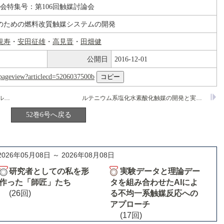
論会特集号：第106回触媒討論会
のための燃料改質触媒システムの開発
規寿
・
安田征雄
・
高見晋
・
田畑健
公開日
2016-12-01
nl/pageview?articlecd=5206037500b
メソポーラスシリカの外表面選択的シリル化と重合反応への応用
ルテニウム系塩化水素酸化触媒の開発と実用化
52巻6号へ戻る
2026年05月08日 ～ 2026年08月08日
研究者としての私を形
実験データと理論デー
作った「師匠」たち
タを組み合わせたAIによ
(26回)
る不均一系触媒反応への
アプローチ
(17回)