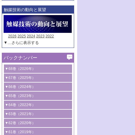
触媒技術の動向と展望
2026
2025
2024
2023
2022
▼…さらに表示する
バックナンバー
▼68巻（2026年）
1号 過酸化水素合成に関する研究動向
▼67巻（2025年）
2号 コンピューター技術により加速する
1号 CO
水素化によるグリーン燃料/グリ
▼66巻（2024年）
2
触媒開発
ーンケミカル製造
1号 低次元ナノ構造を有する触媒材料
▼65巻（2023年）
3号 有機分子変換やCO
資源化のための
2
2号 水素製造のための水分解技術に関す
2号 規制反応場を活用した固体触媒研究
1号 炭素が関わる触媒機能
▼64巻（2022年）
光触媒に関する最近の研究
る最近の研究
の新展開
2号 プラスチックケミカルリサイクルの
1号 合成ガス製造とCOを用いるケミカル
▼63巻（2021年）
B号 第137回触媒討論会（2026年）
3号 オレフィン系樹脂の精密合成に関す
3号 未踏分子変換を目指した酸化触媒プ
ための触媒技術
ズ合成の最新動向
1号 金触媒の新展開
▼62巻（2020年）
る最新技術
ロセスの最前線
3号 非酸化物系金属化合物を基盤とした
2号 化学品合成のための合金触媒開発
2号 ペロブスカイト
1号 触媒設計を拓く欠陥構造のキャラク
▼61巻（2019年）
4号 アルコール類の効率的変換を実現す
4号 シンクロトロン放射光および中性子
触媒材料の開発