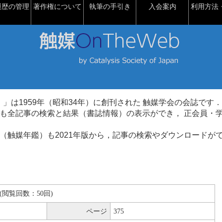
履歴の管理
著作権について
執筆の手引き
入会案内
利用方法・
talysis）」は1959年（昭和34年）に創刊された 触媒学会の会誌です．
も全記事の検索と結果（書誌情報）の表示ができ， 正会員・
（触媒年鑑）も2021年版から，記事の検索やダウンロードが
KB(閲覧回数：50回)
ページ
375