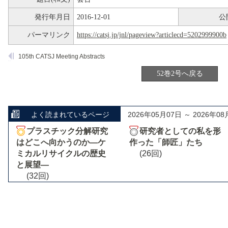
発行年月日
2016-12-01
公
パーマリンク
https://catsj.jp/jnl/pageview?articlecd=5202999900b
105th CATSJ Meeting Abstracts
52巻2号へ戻る
よく読まれているページ
2026年05月07日 ～ 2026年08
プラスチック分解研究
研究者としての私を形
はどこへ向かうのか―ケ
作った「師匠」たち
ミカルリサイクルの歴史
(26回)
と展望―
(32回)