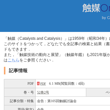
「触媒（Catalysts and Catalysis）」は1959年（昭
このサイトをつかって，どなたでも全記事の検索と結果（書
ドもできます．
また，「触媒技術の動向と展望」（触媒年鑑）も2021年
は
こちら
をご参照ください．
記事情報
PDF
6.1 MB(閲覧回数：4回)
PDF
巻・号
52巻2号
ペ
記事分類・特集
会告：第105回触媒討論会
題目(和文)
会告