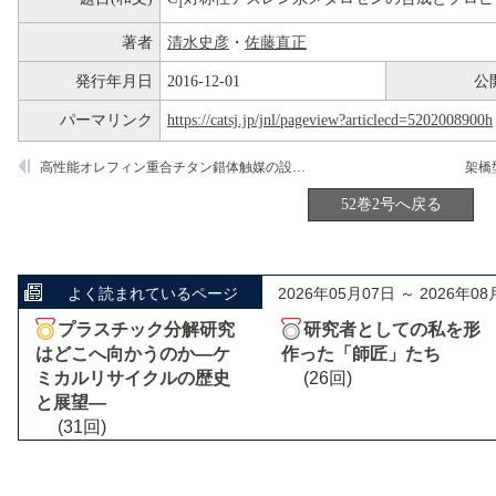
1
著者
清水史彦
・
佐藤直正
発行年月日
2016-12-01
公
パーマリンク
https://catsj.jp/jnl/pageview?articlecd=5202008900h
高性能オレフィン重合チタン錯体触媒の設計・合成─MAOの要らない触媒設計─
52巻2号へ戻る
よく読まれているページ
2026年05月07日 ～ 2026年08
プラスチック分解研究
研究者としての私を形
はどこへ向かうのか―ケ
作った「師匠」たち
ミカルリサイクルの歴史
(26回)
と展望―
(31回)