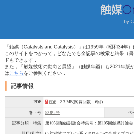
「触媒（Catalysts and Catalysis）」は1959年（昭
このサイトをつかって，どなたでも全記事の検索と結果（書
ドもできます．
また，「触媒技術の動向と展望」（触媒年鑑）も2021年
は
こちら
をご参照ください．
記事情報
PDF
2.3 MB(閲覧回数：6回)
PDF
巻・号
52巻2号
ペ
記事分類・特集
第105回触媒討論会特集号：第105回触媒討論会
題目(和文)
C
対称性アズレン系メタロセンの合成とプロピ