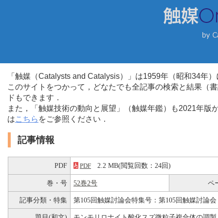
「触媒（Catalysts and Catalysis）」は1959年（昭
このサイトをつかって，どなたでも全記事の検索と結果（書
ドもできます．
また，「触媒技術の動向と展望」（触媒年鑑）も2021年
は
こちら
をご参照ください．
記事情報
PDF
2.2 MB(閲覧回数：24回)
PDF
巻・号
52巻2号
ペ
記事分類・特集
第105回触媒討論会特集号：第105回触媒討論会
題目(和文)
モンモリロナイト酸化スズ微粒子複合体の調製