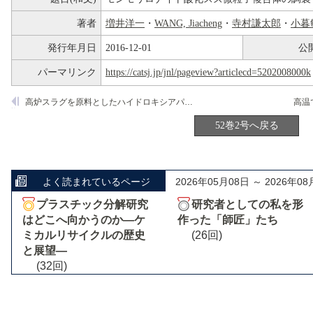
著者
増井洋一
・
WANG, Jiacheng
・
寺村謙太郎
・
小暮
発行年月日
2016-12-01
公
パーマリンク
https://catsj.jp/jnl/pageview?articlecd=5202008000k
高炉スラグを原料としたハイドロキシアパタイト─ゼオライト複合体およびハイドロタルサイト様化合物の合成と環境保全用材料・固体塩基触媒への応用
高温
52巻2号へ戻る
よく読まれているページ
2026年05月08日 ～ 2026年08
プラスチック分解研究
研究者としての私を形
はどこへ向かうのか―ケ
作った「師匠」たち
ミカルリサイクルの歴史
(26回)
と展望―
(32回)