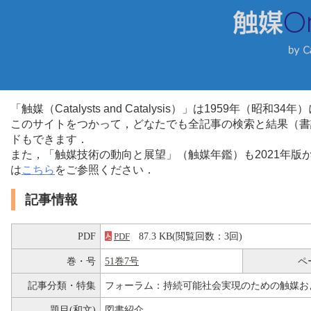
「触媒（Catalysts and Catalysis）」は1959年（昭
このサイトをつかって，どなたでも全記事の検索と結果（書
ドもできます．
また，「触媒技術の動向と展望」（触媒年鑑）も2021年
は
こちら
をご参照ください．
記事情報
PDF
87.3 KB(閲覧回数：3回)
PDF
巻・号
51巻7号
ペ
記事分類・特集
フォーラム：持続可能社会実現のための触媒お
題目(和文)
図書紹介