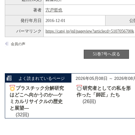
著者
宍戸哲也
発行年月日
2016-12-01
公
パーマリンク
https://catsj.jp/jnl/pageview?articlecd=5107056700k
会員の声
51巻7号へ戻る
よく読まれているページ
2026年05月08日 ～ 2026年08
プラスチック分解研究
研究者としての私を形
はどこへ向かうのか―ケ
作った「師匠」たち
ミカルリサイクルの歴史
(26回)
と展望―
(32回)