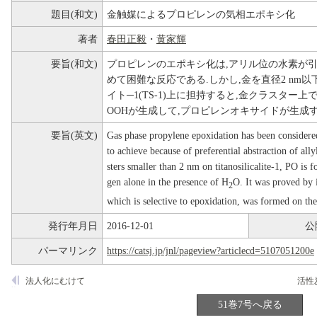
題目(和文)
金触媒によるプロピレンの気相エポキシ化
著者
春田正毅
・
黄家輝
要旨(和文)
プロピレンのエポキシ化は,アリル位の水素が引
めて困難な反応である.しかし,金を直径2 nm
イト─1(TS-1)上に担持すると,金クラスター上
OOHが生成して,プロピレンオキサイドが生成す
要旨(英文)
Gas phase propylene epoxidation has been considered 
to achieve because of preferential abstraction of all
sters smaller than 2 nm on titanosilicalite-1, PO is
gen alone in the presence of H
O. It was proved by 
2
which is selective to epoxidation, was formed on the 
発行年月日
2016-12-01
公
パーマリンク
https://catsj.jp/jnl/pageview?articlecd=5107051200e
法人化にむけて
51巻7号へ戻る