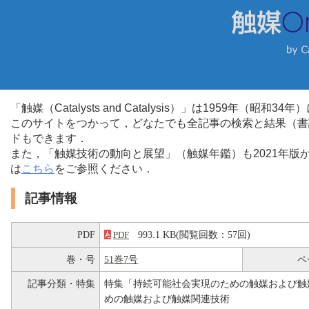
「触媒（Catalysts and Catalysis）」は1959年（昭
このサイトをつかって，どなたでも全記事の検索と結果（書
ドもできます．
また，「触媒技術の動向と展望」（触媒年鑑）も2021年
は
こちら
をご参照ください．
記事情報
PDF
993.1 KB(閲覧回数：57回)
PDF
巻・号
51巻7号
ペ
記事分類・特集
特集「持続可能社会実現のための触媒および触
めの触媒および触媒関連技術