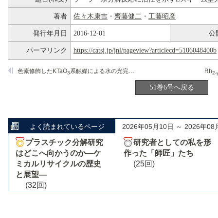
著者
佐々木康吉
・
齊藤健二
・
工藤昭彦
発行年月日
2016-12-01
公
パーマリンク
https://catsj.jp/jnl/pageview?articlecd=5106048400b
色素修飾したKTaO
系触媒による水の光完全分解における電荷分離機構
Rh
3
2-
51巻6号へ戻る
よく読まれているページ
2026年05月10日 ～ 2026年08
プラスチック分解研究
研究者としての私を形
はどこへ向かうのか―ケ
作った「師匠」たち
ミカルリサイクルの歴史
(25回)
と展望―
(32回)