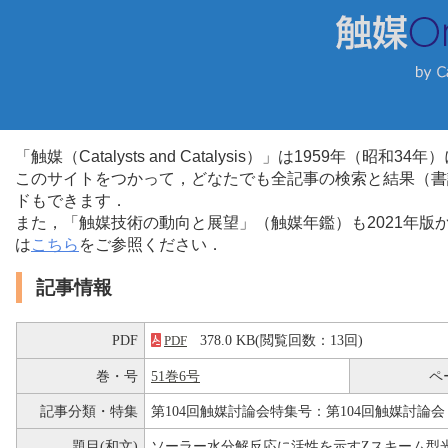
「触媒（Catalysts and Catalysis）」は1959年（昭
このサイトをつかって，どなたでも全記事の検索と結果（書
ドもできます．
また，「触媒技術の動向と展望」（触媒年鑑）も2021年
は
こちら
をご参照ください．
記事情報
PDF
378.0 KB(閲覧回数：13回)
PDF
巻・号
51巻6号
ペ
記事分類・特集
第104回触媒討論会特集号：第104回触媒討論会
題目(和文)
ソーラー水分解反応に活性を示すZスキーム型