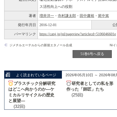
ス活性向上への役割
著者
増井洋一
・
寺村謙太郎
・
田中庸裕
・
尾中篤
発行年月日
2016-12-01
公
パーマリンク
https://catsj.jp/jnl/pageview?articlecd=5106046601e
ジメチルエーテルからの新規エタノール合成
51巻6号へ戻る
よく読まれているページ
2026年05月10日 ～ 2026年08
プラスチック分解研究
研究者としての私を形
はどこへ向かうのか―ケ
作った「師匠」たち
ミカルリサイクルの歴史
(25回)
と展望―
(32回)