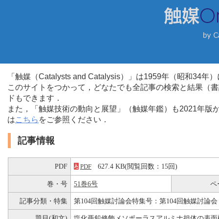
「触媒（Catalysts and Catalysis）」は1959年（昭
このサイトをつかって，どなたでも全記事の検索と結果（書
ドもできます．
また，「触媒技術の動向と展望」（触媒年鑑）も2021年
は
こちら
をご参照ください．
記事情報
PDF
627.4 KB(閲覧回数：15回)
PDF
巻・号
51巻6号
ペ
記事分類・特集
第104回触媒討論会特集号：第104回触媒討論会
題目(和文)
塩化亜鉛修飾メソポーラスアルミナ担体の表面構